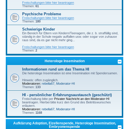
Freischaltungen bitte hier beantragen
Themen:
61
Psychische Probleme
Freischaltungen bitte hier beantragen
Themen:
180
Schwierige Kinder
Ein Bereich für Eltern von Kindern/Teenagern, die z. b. straffällig sind,
ständig in der Schule negativ auffallen usw. oder sogar von zuhause
raus sind, da es gar nicht mehr ging...
Freischaltungen bitte hier beantragen
Themen:
2
Heterologe Insemination
Informationen rund um das Thema HI
Die heterologe Insemination ist eine Insemination mit Spendersamen.
Hinweis: offen zugänglich.
Moderatoren:
rebella67
,
Moderator-HI
Themen:
133
HI - persönlicher Erfahrungsaustausch (geschützt)
Freischaltung bitte per
Privater Nachricht an den Moderator-HI
beantragen. Hierbei bitte kurz den Grund des Beitrittswunsches
erläutern.
Moderatoren:
rebella67
,
Moderator-HI
Themen:
1168
Aufklärung Adoption, Eizellenspende, Heterologe Insemination,
Embryonenspende