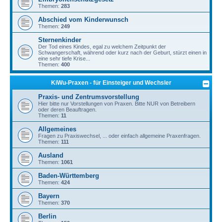
Themen:
283
Abschied vom Kinderwunsch
Themen:
249
Sternenkinder
Der Tod eines Kindes, egal zu welchem Zeitpunkt der
Schwangerschaft, während oder kurz nach der Geburt, stürzt einen in
eine sehr tiefe Krise...
Themen:
400
KiWu-Praxen - für Einsteiger und Wechsler
Praxis- und Zentrumsvorstellung
Hier bitte nur Vorstellungen von Praxen. Bitte NUR von Betreibern
oder deren Beauftragen.
Themen:
11
Allgemeines
Fragen zu Praxiswechsel, ... oder einfach allgemeine Praxenfragen.
Themen:
111
Ausland
Themen:
1061
Baden-Württemberg
Themen:
424
Bayern
Themen:
370
Berlin