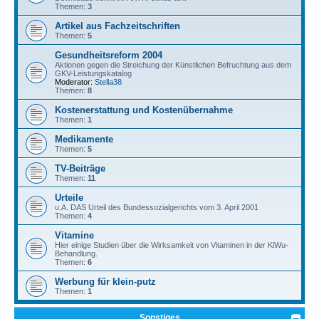
Themen:
3
Artikel aus Fachzeitschriften
Themen:
5
Gesundheitsreform 2004
Aktionen gegen die Streichung der Künstlichen Befruchtung aus dem
GKV-Leistungskatalog
Moderator:
Stella38
Themen:
8
Kostenerstattung und Kostenübernahme
Themen:
1
Medikamente
Themen:
5
TV-Beiträge
Themen:
11
Urteile
u.A. DAS Urteil des Bundessozialgerichts vom 3. April 2001
Themen:
4
Vitamine
Hier einige Studien über die Wirksamkeit von Vitaminen in der KiWu-
Behandlung.
Themen:
6
Werbung für klein-putz
Themen:
1
Sonstiges