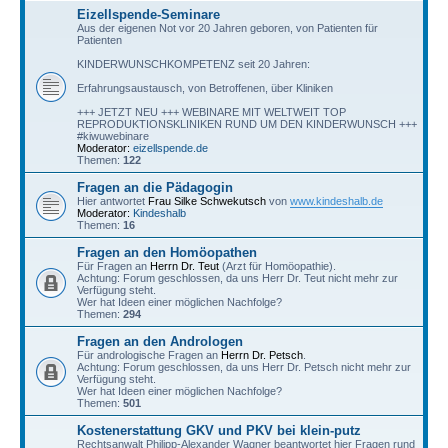
Eizellspende-Seminare
Aus der eigenen Not vor 20 Jahren geboren, von Patienten für
Patienten
KINDERWUNSCHKOMPETENZ seit 20 Jahren:
Erfahrungsaustausch, von Betroffenen, über Kliniken
+++ JETZT NEU +++ WEBINARE MIT WELTWEIT TOP
REPRODUKTIONSKLINIKEN RUND UM DEN KINDERWUNSCH +++
#kiwuwebinare
Moderator:
eizellspende.de
Themen:
122
Fragen an die Pädagogin
Hier antwortet
Frau Silke Schwekutsch
von
www.kindeshalb.de
Moderator:
Kindeshalb
Themen:
16
Fragen an den Homöopathen
Für Fragen an
Herrn Dr. Teut
(Arzt für Homöopathie).
Achtung: Forum geschlossen, da uns Herr Dr. Teut nicht mehr zur
Verfügung steht.
Wer hat Ideen einer möglichen Nachfolge?
Themen:
294
Fragen an den Andrologen
Für andrologische Fragen an
Herrn Dr. Petsch
.
Achtung: Forum geschlossen, da uns Herr Dr. Petsch nicht mehr zur
Verfügung steht.
Wer hat Ideen einer möglichen Nachfolge?
Themen:
501
Kostenerstattung GKV und PKV bei klein-putz
Rechtsanwalt Philipp-Alexander Wagner beantwortet hier Fragen rund