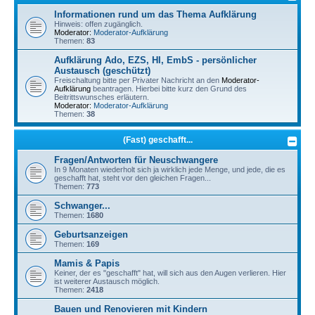
Informationen rund um das Thema Aufklärung
Hinweis: offen zugänglich.
Moderator:
Moderator-Aufklärung
Themen:
83
Aufklärung Ado, EZS, HI, EmbS - persönlicher
Austausch (geschützt)
Freischaltung bitte per Privater Nachricht an den
Moderator-
Aufklärung
beantragen. Hierbei bitte kurz den Grund des
Beitrittswunsches erläutern.
Moderator:
Moderator-Aufklärung
Themen:
38
(Fast) geschafft...
Fragen/Antworten für Neuschwangere
In 9 Monaten wiederholt sich ja wirklich jede Menge, und jede, die es
geschafft hat, steht vor den gleichen Fragen...
Themen:
773
Schwanger...
Themen:
1680
Geburtsanzeigen
Themen:
169
Mamis & Papis
Keiner, der es "geschafft" hat, will sich aus den Augen verlieren. Hier
ist weiterer Austausch möglich.
Themen:
2418
Bauen und Renovieren mit Kindern