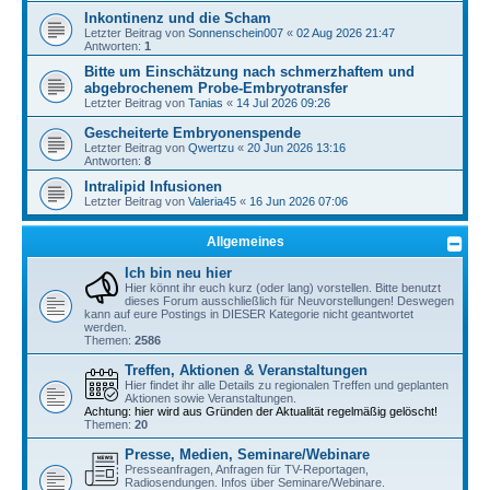
Inkontinenz und die Scham
Letzter Beitrag von
Sonnenschein007
«
02 Aug 2026 21:47
Antworten:
1
Bitte um Einschätzung nach schmerzhaftem und
abgebrochenem Probe-Embryotransfer
Letzter Beitrag von
Tanias
«
14 Jul 2026 09:26
Gescheiterte Embryonenspende
Letzter Beitrag von
Qwertzu
«
20 Jun 2026 13:16
Antworten:
8
Intralipid Infusionen
Letzter Beitrag von
Valeria45
«
16 Jun 2026 07:06
Allgemeines
Ich bin neu hier
Hier könnt ihr euch kurz (oder lang) vorstellen. Bitte benutzt
dieses Forum ausschließlich für Neuvorstellungen! Deswegen
kann auf eure Postings in DIESER Kategorie nicht geantwortet
werden.
Themen:
2586
Treffen, Aktionen & Veranstaltungen
Hier findet ihr alle Details zu regionalen Treffen und geplanten
Aktionen sowie Veranstaltungen.
Achtung: hier wird aus Gründen der Aktualität regelmäßig gelöscht!
Themen:
20
Presse, Medien, Seminare/Webinare
Presseanfragen, Anfragen für TV-Reportagen,
Radiosendungen. Infos über Seminare/Webinare.