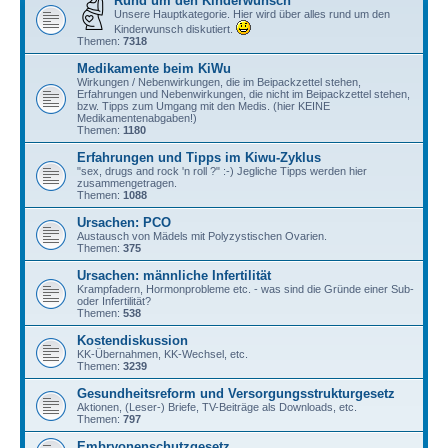
Rund um den Kinderwunsch
Unsere Hauptkategorie. Hier wird über alles rund um den
Kinderwunsch diskutiert.
Themen:
7318
Medikamente beim KiWu
Wirkungen / Nebenwirkungen, die im Beipackzettel stehen,
Erfahrungen und Nebenwirkungen, die nicht im Beipackzettel stehen,
bzw. Tipps zum Umgang mit den Medis. (hier KEINE
Medikamentenabgaben!)
Themen:
1180
Erfahrungen und Tipps im Kiwu-Zyklus
"sex, drugs and rock 'n roll ?" :-) Jegliche Tipps werden hier
zusammengetragen.
Themen:
1088
Ursachen: PCO
Austausch von Mädels mit Polyzystischen Ovarien.
Themen:
375
Ursachen: männliche Infertilität
Krampfadern, Hormonprobleme etc. - was sind die Gründe einer Sub-
oder Infertilität?
Themen:
538
Kostendiskussion
KK-Übernahmen, KK-Wechsel, etc.
Themen:
3239
Gesundheitsreform und Versorgungsstrukturgesetz
Aktionen, (Leser-) Briefe, TV-Beiträge als Downloads, etc.
Themen:
797
Embryonenschutzgesetz