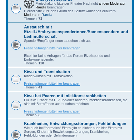
Freischaltung bitte per Privater Nachricht
an den Moderator
Randia
beantragen.
Hierbei bitte kurz den Grund des Beitrittswunsches erläutern.
Moderator:
Randia
Themen:
71
Austausch mit
Eizell-/Embryonenspenderinnen/Samenspendern und
Leihmutterschaft
Spender/EmpfängerInnen tauschen sich aus.
Freischaltungen bitte hier beantragen
Bitte hier keine Anfragen für das Forum Eizellspende und
Embryonenspende.
Themen:
120
Kiwu und Translokation
Kinderwunsch mit Translokation.
Freischaltungen bitte hier beantragen
Themen:
41
Kiwu bei Paaren mit Infektionskrankheiten
Für Kiwu-Paare mit HIV und/oder anderen Infektionskrankheiten, die
sich mit Betroffenen austauschen möchten.
Freischaltungen bitte hier beantragen
Themen:
8
Krankheiten, Entwicklungsstörungen, Fehlbildungen
Wie auch bei "normalen" Eltern gibt es sicher auch hier Eltern mit
Sorgen, Kinder mit Entwicklungsstörungen, Krankheiten,
Fehlbildungen oder Behinderungen.