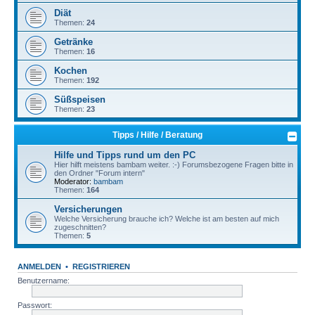
Diät
Themen:
24
Getränke
Themen:
16
Kochen
Themen:
192
Süßspeisen
Themen:
23
Tipps / Hilfe / Beratung
Hilfe und Tipps rund um den PC
Hier hilft meistens bambam weiter. :-) Forumsbezogene Fragen bitte in
den Ordner "Forum intern"
Moderator:
bambam
Themen:
164
Versicherungen
Welche Versicherung brauche ich? Welche ist am besten auf mich
zugeschnitten?
Themen:
5
ANMELDEN
•
REGISTRIEREN
Benutzername:
Passwort: