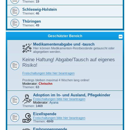
Themen:
19
Schleswig-Holstein
Themen:
46
Thüringen
Themen:
49
Geschützter Bereich
Medikamentenabgabe und -tausch
Hier können Medikamenten-Restbestände getauscht oder
abgegeben werden.
Keine Haftung! Abgabe/Tausch auf eigenes
Risiko!
Freischaltungen bitte hier beantragen
Postings bleiben maximal 4 Wochen lang online!
Moderator:
Chrischn
Themen:
63
Adoption im In- und Ausland, Pflegekinder
Freischaltungen bitte hier beantragen
Moderator:
Ayana
Themen:
1469
Eizellspende
Freischaltungen bitte hier beantragen
Themen:
4849
Embryonenspende