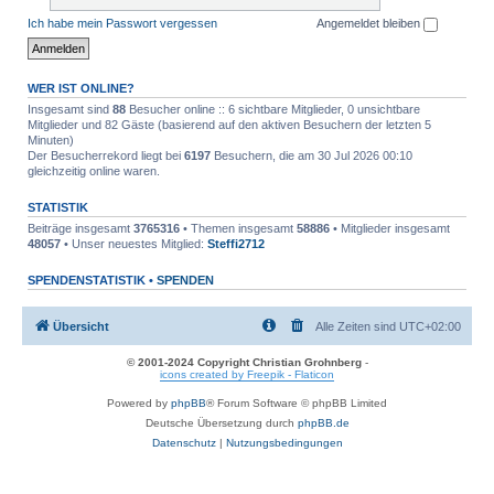
Ich habe mein Passwort vergessen
Angemeldet bleiben
WER IST ONLINE?
Insgesamt sind
88
Besucher online :: 6 sichtbare Mitglieder, 0 unsichtbare
Mitglieder und 82 Gäste (basierend auf den aktiven Besuchern der letzten 5
Minuten)
Der Besucherrekord liegt bei
6197
Besuchern, die am 30 Jul 2026 00:10
gleichzeitig online waren.
STATISTIK
Beiträge insgesamt
3765316
• Themen insgesamt
58886
• Mitglieder insgesamt
48057
• Unser neuestes Mitglied:
Steffi2712
SPENDENSTATISTIK •
SPENDEN
Übersicht
Alle Zeiten sind
UTC+02:00
© 2001-2024 Copyright Christian Grohnberg
-
icons created by Freepik - Flaticon
Powered by
phpBB
® Forum Software © phpBB Limited
Deutsche Übersetzung durch
phpBB.de
Datenschutz
|
Nutzungsbedingungen