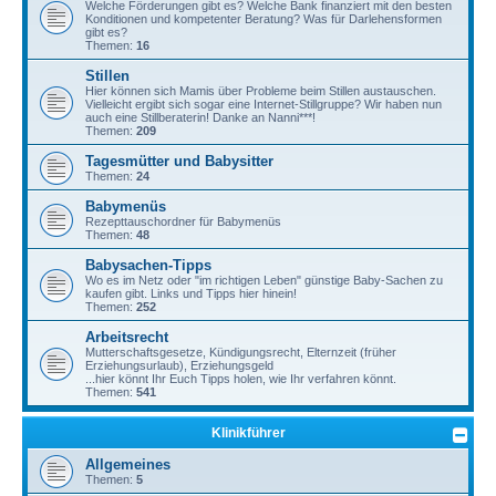
Welche Förderungen gibt es? Welche Bank finanziert mit den besten
Konditionen und kompetenter Beratung? Was für Darlehensformen
gibt es?
Themen:
16
Stillen
Hier können sich Mamis über Probleme beim Stillen austauschen.
Vielleicht ergibt sich sogar eine Internet-Stillgruppe? Wir haben nun
auch eine Stillberaterin! Danke an Nanni***!
Themen:
209
Tagesmütter und Babysitter
Themen:
24
Babymenüs
Rezepttauschordner für Babymenüs
Themen:
48
Babysachen-Tipps
Wo es im Netz oder "im richtigen Leben" günstige Baby-Sachen zu
kaufen gibt. Links und Tipps hier hinein!
Themen:
252
Arbeitsrecht
Mutterschaftsgesetze, Kündigungsrecht, Elternzeit (früher
Erziehungsurlaub), Erziehungsgeld
...hier könnt Ihr Euch Tipps holen, wie Ihr verfahren könnt.
Themen:
541
Klinikführer
Allgemeines
Themen:
5