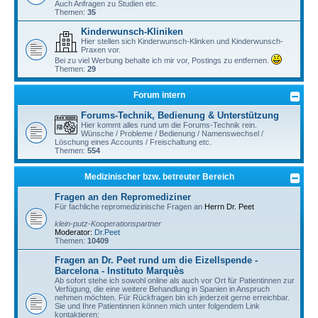
Auch Anfragen zu Studien etc.
Themen:
35
Kinderwunsch-Kliniken
Hier stellen sich Kinderwunsch-Klinken und Kinderwunsch-
Praxen vor.
Bei zu viel Werbung behalte ich mir vor, Postings zu entfernen.
Themen:
29
Forum intern
Forums-Technik, Bedienung & Unterstützung
Hier kommt alles rund um die Forums-Technik rein.
Wünsche / Probleme / Bedienung / Namenswechsel /
Löschung eines Accounts / Freischaltung etc.
Themen:
554
Medizinischer bzw. betreuter Bereich
Fragen an den Repromediziner
Für fachliche repromedizinische Fragen an
Herrn Dr. Peet
klein-putz-Kooperationspartner
Moderator:
Dr.Peet
Themen:
10409
Fragen an Dr. Peet rund um die Eizellspende -
Barcelona - Instituto Marquès
Ab sofort stehe ich sowohl online als auch vor Ort für Patientinnen zur
Verfügung, die eine weitere Behandlung in Spanien in Anspruch
nehmen möchten. Für Rückfragen bin ich jederzeit gerne erreichbar.
Sie und Ihre Patientinnen können mich unter folgendem Link
kontaktieren: