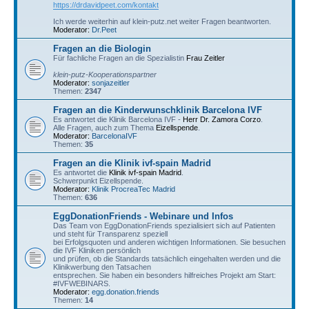
https://drdavidpeet.com/kontakt
Ich werde weiterhin auf klein-putz.net weiter Fragen beantworten.
Moderator:
Dr.Peet
Fragen an die Biologin
Für fachliche Fragen an die Spezialistin
Frau Zeitler
klein-putz-Kooperationspartner
Moderator:
sonjazeitler
Themen:
2347
Fragen an die Kinderwunschklinik Barcelona IVF
Es antwortet die Klinik Barcelona IVF -
Herr Dr. Zamora Corzo
.
Alle Fragen, auch zum Thema
Eizellspende
.
Moderator:
BarcelonaIVF
Themen:
35
Fragen an die Klinik ivf-spain Madrid
Es antwortet die
Klinik ivf-spain Madrid
.
Schwerpunkt Eizellspende.
Moderator:
Klinik ProcreaTec Madrid
Themen:
636
EggDonationFriends - Webinare und Infos
Das Team von EggDonationFriends spezialisiert sich auf Patienten
und steht für Transparenz speziell
bei Erfolgsquoten und anderen wichtigen Informationen. Sie besuchen
die IVF Kliniken persönlich
und prüfen, ob die Standards tatsächlich eingehalten werden und die
Klinikwerbung den Tatsachen
entsprechen. Sie haben ein besonders hilfreiches Projekt am Start:
#IVFWEBINARS.
Moderator:
egg.donation.friends
Themen:
14