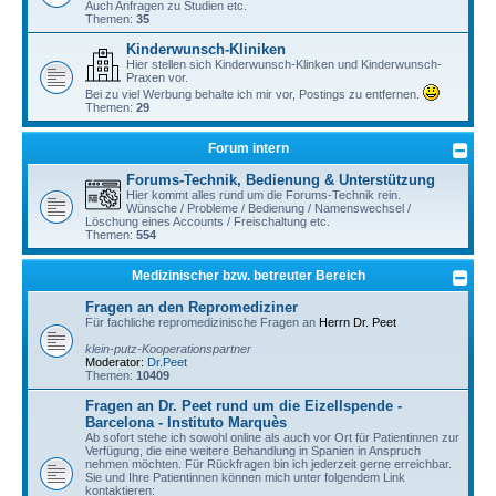
Auch Anfragen zu Studien etc.
Themen:
35
Kinderwunsch-Kliniken
Hier stellen sich Kinderwunsch-Klinken und Kinderwunsch-
Praxen vor.
Bei zu viel Werbung behalte ich mir vor, Postings zu entfernen.
Themen:
29
Forum intern
Forums-Technik, Bedienung & Unterstützung
Hier kommt alles rund um die Forums-Technik rein.
Wünsche / Probleme / Bedienung / Namenswechsel /
Löschung eines Accounts / Freischaltung etc.
Themen:
554
Medizinischer bzw. betreuter Bereich
Fragen an den Repromediziner
Für fachliche repromedizinische Fragen an
Herrn Dr. Peet
klein-putz-Kooperationspartner
Moderator:
Dr.Peet
Themen:
10409
Fragen an Dr. Peet rund um die Eizellspende -
Barcelona - Instituto Marquès
Ab sofort stehe ich sowohl online als auch vor Ort für Patientinnen zur
Verfügung, die eine weitere Behandlung in Spanien in Anspruch
nehmen möchten. Für Rückfragen bin ich jederzeit gerne erreichbar.
Sie und Ihre Patientinnen können mich unter folgendem Link
kontaktieren: