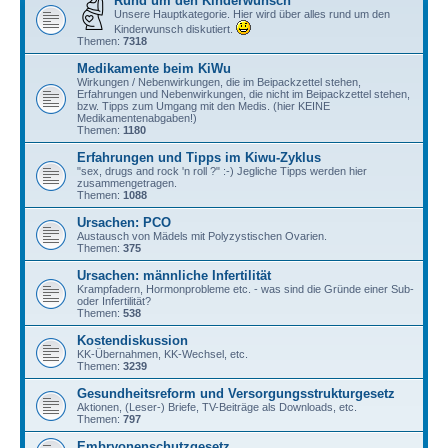
Rund um den Kinderwunsch
Unsere Hauptkategorie. Hier wird über alles rund um den
Kinderwunsch diskutiert.
Themen:
7318
Medikamente beim KiWu
Wirkungen / Nebenwirkungen, die im Beipackzettel stehen,
Erfahrungen und Nebenwirkungen, die nicht im Beipackzettel stehen,
bzw. Tipps zum Umgang mit den Medis. (hier KEINE
Medikamentenabgaben!)
Themen:
1180
Erfahrungen und Tipps im Kiwu-Zyklus
"sex, drugs and rock 'n roll ?" :-) Jegliche Tipps werden hier
zusammengetragen.
Themen:
1088
Ursachen: PCO
Austausch von Mädels mit Polyzystischen Ovarien.
Themen:
375
Ursachen: männliche Infertilität
Krampfadern, Hormonprobleme etc. - was sind die Gründe einer Sub-
oder Infertilität?
Themen:
538
Kostendiskussion
KK-Übernahmen, KK-Wechsel, etc.
Themen:
3239
Gesundheitsreform und Versorgungsstrukturgesetz
Aktionen, (Leser-) Briefe, TV-Beiträge als Downloads, etc.
Themen:
797
Embryonenschutzgesetz