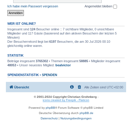
Ich habe mein Passwort vergessen
Angemeldet bleiben
WER IST ONLINE?
Insgesamt sind
124
Besucher online :: 7 sichtbare Mitglieder, 0 unsichtbare
Mitglieder und 117 Gäste (basierend auf den aktiven Besuchern der letzten 5
Minuten)
Der Besucherrekord liegt bei
6197
Besuchern, die am 30 Jul 2026 00:10
gleichzeitig online waren.
STATISTIK
Beiträge insgesamt
3765302
• Themen insgesamt
58885
• Mitglieder insgesamt
48053
• Unser neuestes Mitglied:
bealvictor
SPENDENSTATISTIK •
SPENDEN
Übersicht
Alle Zeiten sind
UTC+02:00
© 2001-2024 Copyright Christian Grohnberg
-
icons created by Freepik - Flaticon
Powered by
phpBB
® Forum Software © phpBB Limited
Deutsche Übersetzung durch
phpBB.de
Datenschutz
|
Nutzungsbedingungen