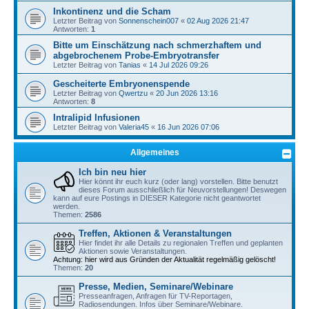
Inkontinenz und die Scham
Letzter Beitrag von
Sonnenschein007
«
02 Aug 2026 21:47
Antworten:
1
Bitte um Einschätzung nach schmerzhaftem und
abgebrochenem Probe-Embryotransfer
Letzter Beitrag von
Tanias
«
14 Jul 2026 09:26
Gescheiterte Embryonenspende
Letzter Beitrag von
Qwertzu
«
20 Jun 2026 13:16
Antworten:
8
Intralipid Infusionen
Letzter Beitrag von
Valeria45
«
16 Jun 2026 07:06
Allgemeines
Ich bin neu hier
Hier könnt ihr euch kurz (oder lang) vorstellen. Bitte benutzt
dieses Forum ausschließlich für Neuvorstellungen! Deswegen
kann auf eure Postings in DIESER Kategorie nicht geantwortet
werden.
Themen:
2586
Treffen, Aktionen & Veranstaltungen
Hier findet ihr alle Details zu regionalen Treffen und geplanten
Aktionen sowie Veranstaltungen.
Achtung: hier wird aus Gründen der Aktualität regelmäßig gelöscht!
Themen:
20
Presse, Medien, Seminare/Webinare
Presseanfragen, Anfragen für TV-Reportagen,
Radiosendungen. Infos über Seminare/Webinare.