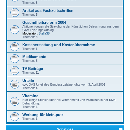
Themen:
3
Artikel aus Fachzeitschriften
Themen:
5
Gesundheitsreform 2004
Aktionen gegen die Streichung der Künstlichen Befruchtung aus dem
GKV-Leistungskatalog
Moderator:
Stella38
Themen:
8
Kostenerstattung und Kostenübernahme
Themen:
1
Medikamente
Themen:
5
TV-Beiträge
Themen:
11
Urteile
u.A. DAS Urteil des Bundessozialgerichts vom 3. April 2001
Themen:
4
Vitamine
Hier einige Studien über die Wirksamkeit von Vitaminen in der KiWu-
Behandlung.
Themen:
6
Werbung für klein-putz
Themen:
1
Sonstiges