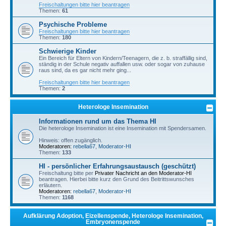
Freischaltungen bitte hier beantragen
Themen:
61
Psychische Probleme
Freischaltungen bitte hier beantragen
Themen:
180
Schwierige Kinder
Ein Bereich für Eltern von Kindern/Teenagern, die z. b. straffällig sind,
ständig in der Schule negativ auffallen usw. oder sogar von zuhause
raus sind, da es gar nicht mehr ging...
Freischaltungen bitte hier beantragen
Themen:
2
Heterologe Insemination
Informationen rund um das Thema HI
Die heterologe Insemination ist eine Insemination mit Spendersamen.
Hinweis: offen zugänglich.
Moderatoren:
rebella67
,
Moderator-HI
Themen:
133
HI - persönlicher Erfahrungsaustausch (geschützt)
Freischaltung bitte per
Privater Nachricht an den Moderator-HI
beantragen. Hierbei bitte kurz den Grund des Beitrittswunsches
erläutern.
Moderatoren:
rebella67
,
Moderator-HI
Themen:
1168
Aufklärung Adoption, Eizellenspende, Heterologe Insemination,
Embryonenspende