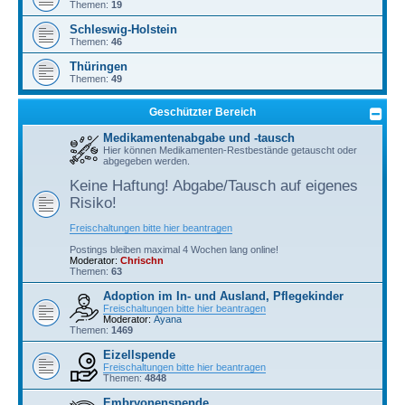
Themen:
19
Schleswig-Holstein
Themen:
46
Thüringen
Themen:
49
Geschützter Bereich
Medikamentenabgabe und -tausch
Hier können Medikamenten-Restbestände getauscht oder
abgegeben werden.
Keine Haftung! Abgabe/Tausch auf eigenes
Risiko!
Freischaltungen bitte hier beantragen
Postings bleiben maximal 4 Wochen lang online!
Moderator:
Chrischn
Themen:
63
Adoption im In- und Ausland, Pflegekinder
Freischaltungen bitte hier beantragen
Moderator:
Ayana
Themen:
1469
Eizellspende
Freischaltungen bitte hier beantragen
Themen:
4848
Embryonenspende