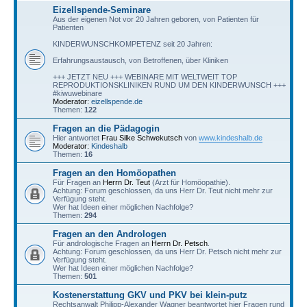
Eizellspende-Seminare
Aus der eigenen Not vor 20 Jahren geboren, von Patienten für
Patienten
KINDERWUNSCHKOMPETENZ seit 20 Jahren:
Erfahrungsaustausch, von Betroffenen, über Kliniken
+++ JETZT NEU +++ WEBINARE MIT WELTWEIT TOP
REPRODUKTIONSKLINIKEN RUND UM DEN KINDERWUNSCH +++
#kiwuwebinare
Moderator:
eizellspende.de
Themen:
122
Fragen an die Pädagogin
Hier antwortet
Frau Silke Schwekutsch
von
www.kindeshalb.de
Moderator:
Kindeshalb
Themen:
16
Fragen an den Homöopathen
Für Fragen an
Herrn Dr. Teut
(Arzt für Homöopathie).
Achtung: Forum geschlossen, da uns Herr Dr. Teut nicht mehr zur
Verfügung steht.
Wer hat Ideen einer möglichen Nachfolge?
Themen:
294
Fragen an den Andrologen
Für andrologische Fragen an
Herrn Dr. Petsch
.
Achtung: Forum geschlossen, da uns Herr Dr. Petsch nicht mehr zur
Verfügung steht.
Wer hat Ideen einer möglichen Nachfolge?
Themen:
501
Kostenerstattung GKV und PKV bei klein-putz
Rechtsanwalt Philipp-Alexander Wagner beantwortet hier Fragen rund