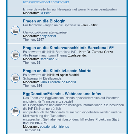
https://drdavidpeet.com/kontakt
Ich werde weiterhin auf klein-putz.net weiter Fragen beantworten.
Moderator:
Dr.Peet
Fragen an die Biologin
Für fachliche Fragen an die Spezialistin
Frau Zeitler
klein-putz-Kooperationspartner
Moderator:
sonjazeitler
Themen:
2347
Fragen an die Kinderwunschklinik Barcelona IVF
Es antwortet die Klinik Barcelona IVF -
Herr Dr. Zamora Corzo
.
Alle Fragen, auch zum Thema
Eizellspende
.
Moderator:
BarcelonaIVF
Themen:
35
Fragen an die Klinik ivf-spain Madrid
Es antwortet die
Klinik ivf-spain Madrid
.
Schwerpunkt Eizellspende.
Moderator:
Klinik ProcreaTec Madrid
Themen:
636
EggDonationFriends - Webinare und Infos
Das Team von EggDonationFriends spezialisiert sich auf Patienten
und steht für Transparenz speziell
bei Erfolgsquoten und anderen wichtigen Informationen. Sie besuchen
die IVF Kliniken persönlich
und prüfen, ob die Standards tatsächlich eingehalten werden und die
Klinikwerbung den Tatsachen
entsprechen. Sie haben ein besonders hilfreiches Projekt am Start:
#IVFWEBINARS.
Moderator:
egg.donation.friends
Themen:
14