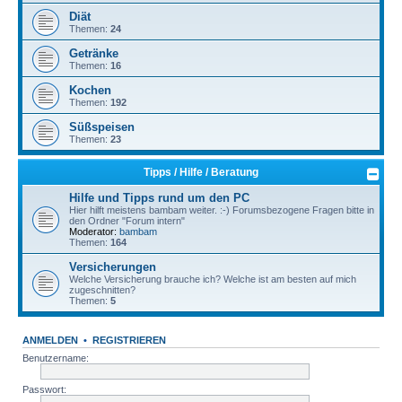
Diät
Themen:
24
Getränke
Themen:
16
Kochen
Themen:
192
Süßspeisen
Themen:
23
Tipps / Hilfe / Beratung
Hilfe und Tipps rund um den PC
Hier hilft meistens bambam weiter. :-) Forumsbezogene Fragen bitte in
den Ordner "Forum intern"
Moderator:
bambam
Themen:
164
Versicherungen
Welche Versicherung brauche ich? Welche ist am besten auf mich
zugeschnitten?
Themen:
5
ANMELDEN
•
REGISTRIEREN
Benutzername:
Passwort: