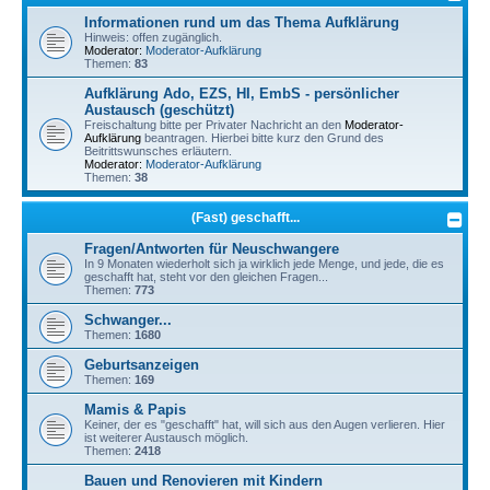
Informationen rund um das Thema Aufklärung
Hinweis: offen zugänglich.
Moderator:
Moderator-Aufklärung
Themen:
83
Aufklärung Ado, EZS, HI, EmbS - persönlicher
Austausch (geschützt)
Freischaltung bitte per Privater Nachricht an den
Moderator-
Aufklärung
beantragen. Hierbei bitte kurz den Grund des
Beitrittswunsches erläutern.
Moderator:
Moderator-Aufklärung
Themen:
38
(Fast) geschafft...
Fragen/Antworten für Neuschwangere
In 9 Monaten wiederholt sich ja wirklich jede Menge, und jede, die es
geschafft hat, steht vor den gleichen Fragen...
Themen:
773
Schwanger...
Themen:
1680
Geburtsanzeigen
Themen:
169
Mamis & Papis
Keiner, der es "geschafft" hat, will sich aus den Augen verlieren. Hier
ist weiterer Austausch möglich.
Themen:
2418
Bauen und Renovieren mit Kindern