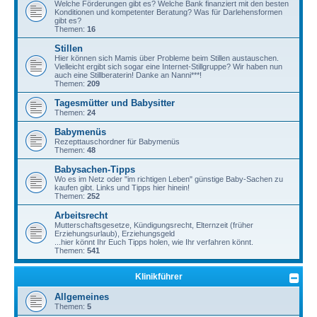
Welche Förderungen gibt es? Welche Bank finanziert mit den besten
Konditionen und kompetenter Beratung? Was für Darlehensformen
gibt es?
Themen:
16
Stillen
Hier können sich Mamis über Probleme beim Stillen austauschen.
Vielleicht ergibt sich sogar eine Internet-Stillgruppe? Wir haben nun
auch eine Stillberaterin! Danke an Nanni***!
Themen:
209
Tagesmütter und Babysitter
Themen:
24
Babymenüs
Rezepttauschordner für Babymenüs
Themen:
48
Babysachen-Tipps
Wo es im Netz oder "im richtigen Leben" günstige Baby-Sachen zu
kaufen gibt. Links und Tipps hier hinein!
Themen:
252
Arbeitsrecht
Mutterschaftsgesetze, Kündigungsrecht, Elternzeit (früher
Erziehungsurlaub), Erziehungsgeld
...hier könnt Ihr Euch Tipps holen, wie Ihr verfahren könnt.
Themen:
541
Klinikführer
Allgemeines
Themen:
5