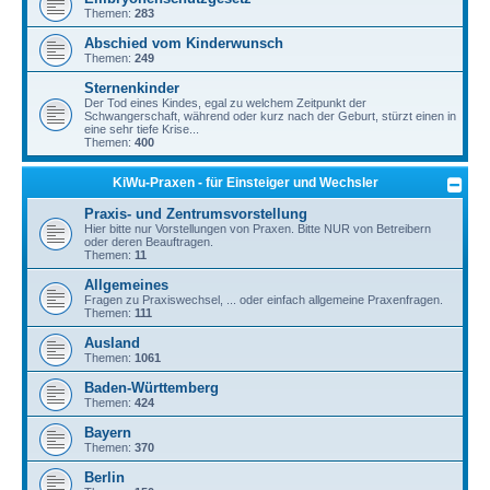
Themen:
283
Abschied vom Kinderwunsch
Themen:
249
Sternenkinder
Der Tod eines Kindes, egal zu welchem Zeitpunkt der
Schwangerschaft, während oder kurz nach der Geburt, stürzt einen in
eine sehr tiefe Krise...
Themen:
400
KiWu-Praxen - für Einsteiger und Wechsler
Praxis- und Zentrumsvorstellung
Hier bitte nur Vorstellungen von Praxen. Bitte NUR von Betreibern
oder deren Beauftragen.
Themen:
11
Allgemeines
Fragen zu Praxiswechsel, ... oder einfach allgemeine Praxenfragen.
Themen:
111
Ausland
Themen:
1061
Baden-Württemberg
Themen:
424
Bayern
Themen:
370
Berlin