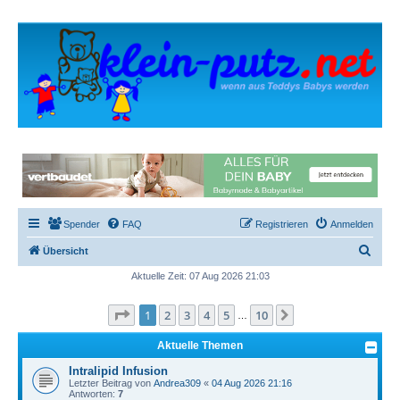
Spender
FAQ
Registrieren
Anmelden
S
Übersicht
u
Aktuelle Zeit: 07 Aug 2026 21:03
c
Seite
1
von
10
1
2
3
4
5
10
Nächste
h
…
e
Aktuelle Themen
Intralipid Infusion
Letzter Beitrag von
Andrea309
«
04 Aug 2026 21:16
Antworten:
7