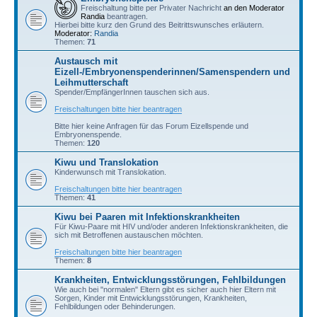
Freischaltung bitte per Privater Nachricht
an den Moderator
Randia
beantragen.
Hierbei bitte kurz den Grund des Beitrittswunsches erläutern.
Moderator:
Randia
Themen:
71
Austausch mit
Eizell-/Embryonenspenderinnen/Samenspendern und
Leihmutterschaft
Spender/EmpfängerInnen tauschen sich aus.
Freischaltungen bitte hier beantragen
Bitte hier keine Anfragen für das Forum Eizellspende und
Embryonenspende.
Themen:
120
Kiwu und Translokation
Kinderwunsch mit Translokation.
Freischaltungen bitte hier beantragen
Themen:
41
Kiwu bei Paaren mit Infektionskrankheiten
Für Kiwu-Paare mit HIV und/oder anderen Infektionskrankheiten, die
sich mit Betroffenen austauschen möchten.
Freischaltungen bitte hier beantragen
Themen:
8
Krankheiten, Entwicklungsstörungen, Fehlbildungen
Wie auch bei "normalen" Eltern gibt es sicher auch hier Eltern mit
Sorgen, Kinder mit Entwicklungsstörungen, Krankheiten,
Fehlbildungen oder Behinderungen.