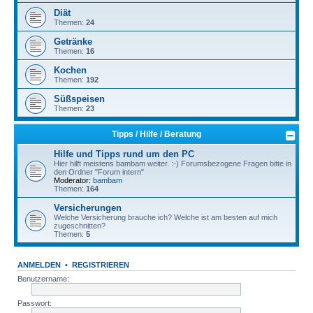
Diät
Themen:
24
Getränke
Themen:
16
Kochen
Themen:
192
Süßspeisen
Themen:
23
Tipps / Hilfe / Beratung
Hilfe und Tipps rund um den PC
Hier hilft meistens bambam weiter. :-) Forumsbezogene Fragen bitte in
den Ordner "Forum intern"
Moderator:
bambam
Themen:
164
Versicherungen
Welche Versicherung brauche ich? Welche ist am besten auf mich
zugeschnitten?
Themen:
5
ANMELDEN
•
REGISTRIEREN
Benutzername:
Passwort: