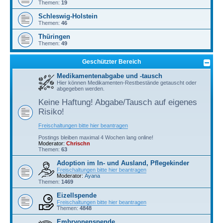
Themen:
19
Schleswig-Holstein
Themen:
46
Thüringen
Themen:
49
Geschützter Bereich
Medikamentenabgabe und -tausch
Hier können Medikamenten-Restbestände getauscht oder
abgegeben werden.
Keine Haftung! Abgabe/Tausch auf eigenes
Risiko!
Freischaltungen bitte hier beantragen
Postings bleiben maximal 4 Wochen lang online!
Moderator:
Chrischn
Themen:
63
Adoption im In- und Ausland, Pflegekinder
Freischaltungen bitte hier beantragen
Moderator:
Ayana
Themen:
1469
Eizellspende
Freischaltungen bitte hier beantragen
Themen:
4848
Embryonenspende