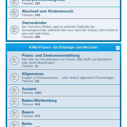
Themen:
283
Abschied vom Kinderwunsch
Themen:
249
Sternenkinder
Der Tod eines Kindes, egal zu welchem Zeitpunkt der
Schwangerschaft, während oder kurz nach der Geburt, stürzt einen in
eine sehr tiefe Krise...
Themen:
400
KiWu-Praxen - für Einsteiger und Wechsler
Praxis- und Zentrumsvorstellung
Hier bitte nur Vorstellungen von Praxen. Bitte NUR von Betreibern
oder deren Beauftragen.
Themen:
11
Allgemeines
Fragen zu Praxiswechsel, ... oder einfach allgemeine Praxenfragen.
Themen:
111
Ausland
Themen:
1061
Baden-Württemberg
Themen:
424
Bayern
Themen:
370
Berlin