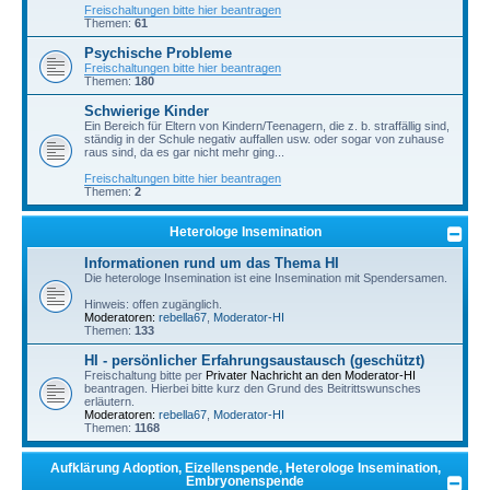
Freischaltungen bitte hier beantragen
Themen:
61
Psychische Probleme
Freischaltungen bitte hier beantragen
Themen:
180
Schwierige Kinder
Ein Bereich für Eltern von Kindern/Teenagern, die z. b. straffällig sind,
ständig in der Schule negativ auffallen usw. oder sogar von zuhause
raus sind, da es gar nicht mehr ging...
Freischaltungen bitte hier beantragen
Themen:
2
Heterologe Insemination
Informationen rund um das Thema HI
Die heterologe Insemination ist eine Insemination mit Spendersamen.
Hinweis: offen zugänglich.
Moderatoren:
rebella67
,
Moderator-HI
Themen:
133
HI - persönlicher Erfahrungsaustausch (geschützt)
Freischaltung bitte per
Privater Nachricht an den Moderator-HI
beantragen. Hierbei bitte kurz den Grund des Beitrittswunsches
erläutern.
Moderatoren:
rebella67
,
Moderator-HI
Themen:
1168
Aufklärung Adoption, Eizellenspende, Heterologe Insemination,
Embryonenspende