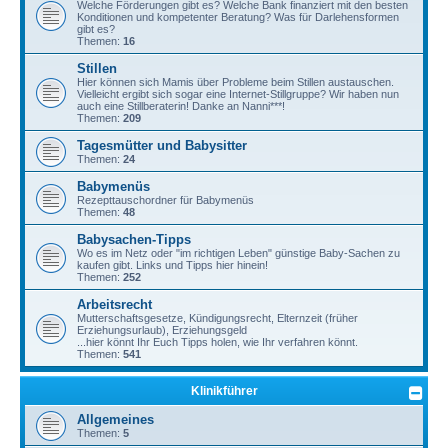
Welche Förderungen gibt es? Welche Bank finanziert mit den besten
Konditionen und kompetenter Beratung? Was für Darlehensformen
gibt es?
Themen:
16
Stillen
Hier können sich Mamis über Probleme beim Stillen austauschen.
Vielleicht ergibt sich sogar eine Internet-Stillgruppe? Wir haben nun
auch eine Stillberaterin! Danke an Nanni***!
Themen:
209
Tagesmütter und Babysitter
Themen:
24
Babymenüs
Rezepttauschordner für Babymenüs
Themen:
48
Babysachen-Tipps
Wo es im Netz oder "im richtigen Leben" günstige Baby-Sachen zu
kaufen gibt. Links und Tipps hier hinein!
Themen:
252
Arbeitsrecht
Mutterschaftsgesetze, Kündigungsrecht, Elternzeit (früher
Erziehungsurlaub), Erziehungsgeld
...hier könnt Ihr Euch Tipps holen, wie Ihr verfahren könnt.
Themen:
541
Klinikführer
Allgemeines
Themen:
5