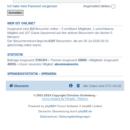
Ich habe mein Passwort vergessen
Angemeldet bleiben
WER IST ONLINE?
Insgesamt sind
113
Besucher online :: 5 sichtbare Mitglieder, 1 unsichtbares
Mitglied und 107 Gäste (basierend auf den aktiven Besuchern der letzten 5
Minuten)
Der Besucherrekord liegt bei
6197
Besuchern, die am 30 Jul 2026 00:10
gleichzeitig online waren.
STATISTIK
Beiträge insgesamt
3765303
• Themen insgesamt
58885
• Mitglieder insgesamt
48055
• Unser neuestes Mitglied:
abominamentis
SPENDENSTATISTIK •
SPENDEN
Übersicht
Alle Zeiten sind
UTC+02:00
© 2001-2024 Copyright Christian Grohnberg
-
icons created by Freepik - Flaticon
Powered by
phpBB
® Forum Software © phpBB Limited
Deutsche Übersetzung durch
phpBB.de
Datenschutz
|
Nutzungsbedingungen