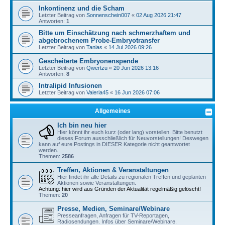
Inkontinenz und die Scham
Letzter Beitrag von
Sonnenschein007
«
02 Aug 2026 21:47
Antworten:
1
Bitte um Einschätzung nach schmerzhaftem und
abgebrochenem Probe-Embryotransfer
Letzter Beitrag von
Tanias
«
14 Jul 2026 09:26
Gescheiterte Embryonenspende
Letzter Beitrag von
Qwertzu
«
20 Jun 2026 13:16
Antworten:
8
Intralipid Infusionen
Letzter Beitrag von
Valeria45
«
16 Jun 2026 07:06
Allgemeines
Ich bin neu hier
Hier könnt ihr euch kurz (oder lang) vorstellen. Bitte benutzt
dieses Forum ausschließlich für Neuvorstellungen! Deswegen
kann auf eure Postings in DIESER Kategorie nicht geantwortet
werden.
Themen:
2586
Treffen, Aktionen & Veranstaltungen
Hier findet ihr alle Details zu regionalen Treffen und geplanten
Aktionen sowie Veranstaltungen.
Achtung: hier wird aus Gründen der Aktualität regelmäßig gelöscht!
Themen:
20
Presse, Medien, Seminare/Webinare
Presseanfragen, Anfragen für TV-Reportagen,
Radiosendungen. Infos über Seminare/Webinare.