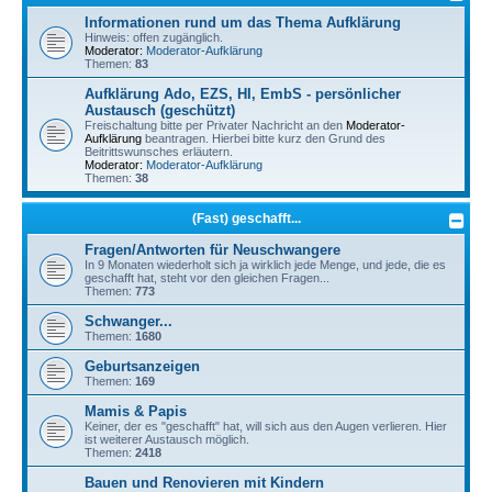
Informationen rund um das Thema Aufklärung
Hinweis: offen zugänglich.
Moderator:
Moderator-Aufklärung
Themen:
83
Aufklärung Ado, EZS, HI, EmbS - persönlicher
Austausch (geschützt)
Freischaltung bitte per Privater Nachricht an den
Moderator-
Aufklärung
beantragen. Hierbei bitte kurz den Grund des
Beitrittswunsches erläutern.
Moderator:
Moderator-Aufklärung
Themen:
38
(Fast) geschafft...
Fragen/Antworten für Neuschwangere
In 9 Monaten wiederholt sich ja wirklich jede Menge, und jede, die es
geschafft hat, steht vor den gleichen Fragen...
Themen:
773
Schwanger...
Themen:
1680
Geburtsanzeigen
Themen:
169
Mamis & Papis
Keiner, der es "geschafft" hat, will sich aus den Augen verlieren. Hier
ist weiterer Austausch möglich.
Themen:
2418
Bauen und Renovieren mit Kindern