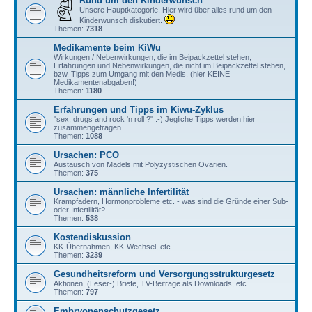
Rund um den Kinderwunsch
Unsere Hauptkategorie. Hier wird über alles rund um den
Kinderwunsch diskutiert.
Themen:
7318
Medikamente beim KiWu
Wirkungen / Nebenwirkungen, die im Beipackzettel stehen,
Erfahrungen und Nebenwirkungen, die nicht im Beipackzettel stehen,
bzw. Tipps zum Umgang mit den Medis. (hier KEINE
Medikamentenabgaben!)
Themen:
1180
Erfahrungen und Tipps im Kiwu-Zyklus
"sex, drugs and rock 'n roll ?" :-) Jegliche Tipps werden hier
zusammengetragen.
Themen:
1088
Ursachen: PCO
Austausch von Mädels mit Polyzystischen Ovarien.
Themen:
375
Ursachen: männliche Infertilität
Krampfadern, Hormonprobleme etc. - was sind die Gründe einer Sub-
oder Infertilität?
Themen:
538
Kostendiskussion
KK-Übernahmen, KK-Wechsel, etc.
Themen:
3239
Gesundheitsreform und Versorgungsstrukturgesetz
Aktionen, (Leser-) Briefe, TV-Beiträge als Downloads, etc.
Themen:
797
Embryonenschutzgesetz