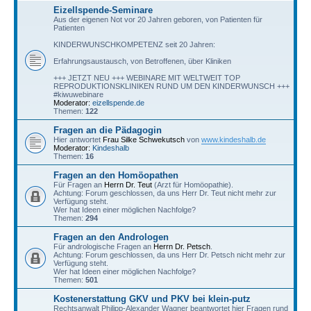
Eizellspende-Seminare
Aus der eigenen Not vor 20 Jahren geboren, von Patienten für
Patienten
KINDERWUNSCHKOMPETENZ seit 20 Jahren:
Erfahrungsaustausch, von Betroffenen, über Kliniken
+++ JETZT NEU +++ WEBINARE MIT WELTWEIT TOP
REPRODUKTIONSKLINIKEN RUND UM DEN KINDERWUNSCH +++
#kiwuwebinare
Moderator:
eizellspende.de
Themen:
122
Fragen an die Pädagogin
Hier antwortet
Frau Silke Schwekutsch
von
www.kindeshalb.de
Moderator:
Kindeshalb
Themen:
16
Fragen an den Homöopathen
Für Fragen an
Herrn Dr. Teut
(Arzt für Homöopathie).
Achtung: Forum geschlossen, da uns Herr Dr. Teut nicht mehr zur
Verfügung steht.
Wer hat Ideen einer möglichen Nachfolge?
Themen:
294
Fragen an den Andrologen
Für andrologische Fragen an
Herrn Dr. Petsch
.
Achtung: Forum geschlossen, da uns Herr Dr. Petsch nicht mehr zur
Verfügung steht.
Wer hat Ideen einer möglichen Nachfolge?
Themen:
501
Kostenerstattung GKV und PKV bei klein-putz
Rechtsanwalt Philipp-Alexander Wagner beantwortet hier Fragen rund