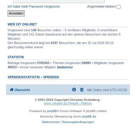
Ich habe mein Passwort vergessen
Angemeldet bleiben
WER IST ONLINE?
Insgesamt sind
146
Besucher online :: 5 sichtbare Mitglieder, 0 unsichtbare
Mitglieder und 141 Gäste (basierend auf den aktiven Besuchern der letzten 5
Minuten)
Der Besucherrekord liegt bei
6197
Besuchern, die am 30 Jul 2026 00:10
gleichzeitig online waren.
STATISTIK
Beiträge insgesamt
3765302
• Themen insgesamt
58885
• Mitglieder insgesamt
48053
• Unser neuestes Mitglied:
bealvictor
SPENDENSTATISTIK •
SPENDEN
Übersicht
Alle Zeiten sind
UTC+02:00
© 2001-2024 Copyright Christian Grohnberg
-
icons created by Freepik - Flaticon
Powered by
phpBB
® Forum Software © phpBB Limited
Deutsche Übersetzung durch
phpBB.de
Datenschutz
|
Nutzungsbedingungen