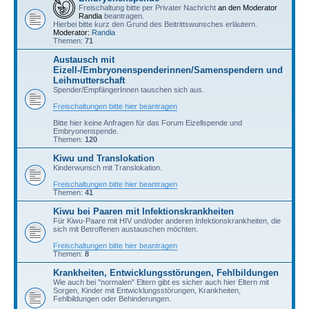
Freischaltung bitte per Privater Nachricht
an den Moderator
Randia
beantragen.
Hierbei bitte kurz den Grund des Beitrittswunsches erläutern.
Moderator:
Randia
Themen:
71
Austausch mit
Eizell-/Embryonenspenderinnen/Samenspendern und
Leihmutterschaft
Spender/EmpfängerInnen tauschen sich aus.
Freischaltungen bitte hier beantragen
Bitte hier keine Anfragen für das Forum Eizellspende und
Embryonenspende.
Themen:
120
Kiwu und Translokation
Kinderwunsch mit Translokation.
Freischaltungen bitte hier beantragen
Themen:
41
Kiwu bei Paaren mit Infektionskrankheiten
Für Kiwu-Paare mit HIV und/oder anderen Infektionskrankheiten, die
sich mit Betroffenen austauschen möchten.
Freischaltungen bitte hier beantragen
Themen:
8
Krankheiten, Entwicklungsstörungen, Fehlbildungen
Wie auch bei "normalen" Eltern gibt es sicher auch hier Eltern mit
Sorgen, Kinder mit Entwicklungsstörungen, Krankheiten,
Fehlbildungen oder Behinderungen.