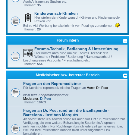
Auch Anfragen zu Studien etc.
Themen:
35
Kinderwunsch-Kliniken
Hier stellen sich Kinderwunsch-Klinken und Kinderwunsch-
Praxen vor.
Bei zu viel Werbung behalte ich mir vor, Postings zu entfernen.
Themen:
29
Forum intern
Forums-Technik, Bedienung & Unterstützung
Hier kommt alles rund um die Forums-Technik rein.
Wünsche / Probleme / Bedienung / Namenswechsel /
Löschung eines Accounts / Freischaltung etc.
Themen:
554
Medizinischer bzw. betreuter Bereich
Fragen an den Repromediziner
Für fachliche repromedizinische Fragen an
Herrn Dr. Peet
klein-putz-Kooperationspartner
Moderator:
Dr.Peet
Themen:
10409
Fragen an Dr. Peet rund um die Eizellspende -
Barcelona - Instituto Marquès
Ab sofort stehe ich sowohl online als auch vor Ort für Patientinnen zur
Verfügung, die eine weitere Behandlung in Spanien in Anspruch
nehmen möchten. Für Rückfragen bin ich jederzeit gerne erreichbar.
Sie und Ihre Patientinnen können mich unter folgendem Link
kontaktieren: