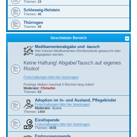
Themen:
19
Schleswig-Holstein
Themen:
46
Thüringen
Themen:
49
Geschützter Bereich
Medikamentenabgabe und -tausch
Hier können Medikamenten-Restbestände getauscht oder
abgegeben werden.
Keine Haftung! Abgabe/Tausch auf eigenes
Risiko!
Freischaltungen bitte hier beantragen
Postings bleiben maximal 4 Wochen lang online!
Moderator:
Chrischn
Themen:
63
Adoption im In- und Ausland, Pflegekinder
Freischaltungen bitte hier beantragen
Moderator:
Ayana
Themen:
1469
Eizellspende
Freischaltungen bitte hier beantragen
Themen:
4848
Embryonenspende