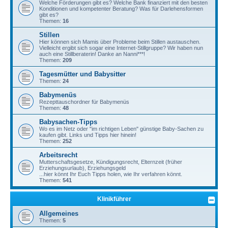
Welche Förderungen gibt es? Welche Bank finanziert mit den besten
Konditionen und kompetenter Beratung? Was für Darlehensformen
gibt es?
Themen:
16
Stillen
Hier können sich Mamis über Probleme beim Stillen austauschen.
Vielleicht ergibt sich sogar eine Internet-Stillgruppe? Wir haben nun
auch eine Stillberaterin! Danke an Nanni***!
Themen:
209
Tagesmütter und Babysitter
Themen:
24
Babymenüs
Rezepttauschordner für Babymenüs
Themen:
48
Babysachen-Tipps
Wo es im Netz oder "im richtigen Leben" günstige Baby-Sachen zu
kaufen gibt. Links und Tipps hier hinein!
Themen:
252
Arbeitsrecht
Mutterschaftsgesetze, Kündigungsrecht, Elternzeit (früher
Erziehungsurlaub), Erziehungsgeld
...hier könnt Ihr Euch Tipps holen, wie Ihr verfahren könnt.
Themen:
541
Klinikführer
Allgemeines
Themen:
5