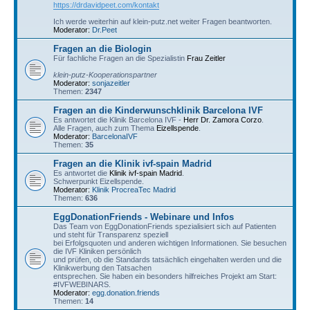
https://drdavidpeet.com/kontakt
Ich werde weiterhin auf klein-putz.net weiter Fragen beantworten.
Moderator:
Dr.Peet
Fragen an die Biologin
Für fachliche Fragen an die Spezialistin
Frau Zeitler
klein-putz-Kooperationspartner
Moderator:
sonjazeitler
Themen:
2347
Fragen an die Kinderwunschklinik Barcelona IVF
Es antwortet die Klinik Barcelona IVF -
Herr Dr. Zamora Corzo
.
Alle Fragen, auch zum Thema
Eizellspende
.
Moderator:
BarcelonaIVF
Themen:
35
Fragen an die Klinik ivf-spain Madrid
Es antwortet die
Klinik ivf-spain Madrid
.
Schwerpunkt Eizellspende.
Moderator:
Klinik ProcreaTec Madrid
Themen:
636
EggDonationFriends - Webinare und Infos
Das Team von EggDonationFriends spezialisiert sich auf Patienten
und steht für Transparenz speziell
bei Erfolgsquoten und anderen wichtigen Informationen. Sie besuchen
die IVF Kliniken persönlich
und prüfen, ob die Standards tatsächlich eingehalten werden und die
Klinikwerbung den Tatsachen
entsprechen. Sie haben ein besonders hilfreiches Projekt am Start:
#IVFWEBINARS.
Moderator:
egg.donation.friends
Themen:
14