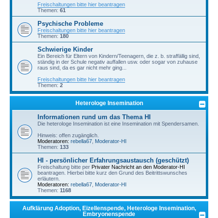
Freischaltungen bitte hier beantragen
Themen:
61
Psychische Probleme
Freischaltungen bitte hier beantragen
Themen:
180
Schwierige Kinder
Ein Bereich für Eltern von Kindern/Teenagern, die z. b. straffällig sind,
ständig in der Schule negativ auffallen usw. oder sogar von zuhause
raus sind, da es gar nicht mehr ging...
Freischaltungen bitte hier beantragen
Themen:
2
Heterologe Insemination
Informationen rund um das Thema HI
Die heterologe Insemination ist eine Insemination mit Spendersamen.
Hinweis: offen zugänglich.
Moderatoren:
rebella67
,
Moderator-HI
Themen:
133
HI - persönlicher Erfahrungsaustausch (geschützt)
Freischaltung bitte per
Privater Nachricht an den Moderator-HI
beantragen. Hierbei bitte kurz den Grund des Beitrittswunsches
erläutern.
Moderatoren:
rebella67
,
Moderator-HI
Themen:
1168
Aufklärung Adoption, Eizellenspende, Heterologe Insemination,
Embryonenspende