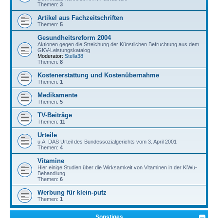
Themen:
3
Artikel aus Fachzeitschriften
Themen:
5
Gesundheitsreform 2004
Aktionen gegen die Streichung der Künstlichen Befruchtung aus dem
GKV-Leistungskatalog
Moderator:
Stella38
Themen:
8
Kostenerstattung und Kostenübernahme
Themen:
1
Medikamente
Themen:
5
TV-Beiträge
Themen:
11
Urteile
u.A. DAS Urteil des Bundessozialgerichts vom 3. April 2001
Themen:
4
Vitamine
Hier einige Studien über die Wirksamkeit von Vitaminen in der KiWu-
Behandlung.
Themen:
6
Werbung für klein-putz
Themen:
1
Sonstiges