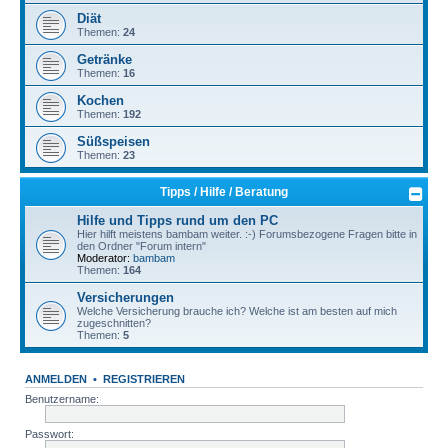
Diät
Themen:
24
Getränke
Themen:
16
Kochen
Themen:
192
Süßspeisen
Themen:
23
Tipps / Hilfe / Beratung
Hilfe und Tipps rund um den PC
Hier hilft meistens bambam weiter. :-) Forumsbezogene Fragen bitte in
den Ordner "Forum intern"
Moderator:
bambam
Themen:
164
Versicherungen
Welche Versicherung brauche ich? Welche ist am besten auf mich
zugeschnitten?
Themen:
5
ANMELDEN
•
REGISTRIEREN
Benutzername:
Passwort: