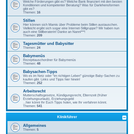
Welche Förderungen gibt es? Welche Bank finanziert mit den besten
Konditionen und kompetenter Beratung? Was für Darlehensformen
gibt es?
Themen:
16
Stillen
Hier können sich Mamis über Probleme beim Stillen austauschen.
Vielleicht ergibt sich sogar eine Internet-Stillgruppe? Wir haben nun
auch eine Stillberaterin! Danke an Nanni***!
Themen:
209
Tagesmütter und Babysitter
Themen:
24
Babymenüs
Rezepttauschordner für Babymenüs
Themen:
48
Babysachen-Tipps
Wo es im Netz oder "im richtigen Leben" günstige Baby-Sachen zu
kaufen gibt. Links und Tipps hier hinein!
Themen:
252
Arbeitsrecht
Mutterschaftsgesetze, Kündigungsrecht, Elternzeit (früher
Erziehungsurlaub), Erziehungsgeld
...hier könnt Ihr Euch Tipps holen, wie Ihr verfahren könnt.
Themen:
541
Klinikführer
Allgemeines
Themen:
5