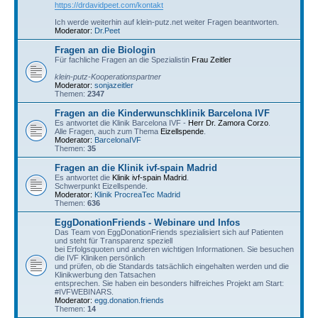
https://drdavidpeet.com/kontakt
Ich werde weiterhin auf klein-putz.net weiter Fragen beantworten.
Moderator:
Dr.Peet
Fragen an die Biologin
Für fachliche Fragen an die Spezialistin
Frau Zeitler
klein-putz-Kooperationspartner
Moderator:
sonjazeitler
Themen:
2347
Fragen an die Kinderwunschklinik Barcelona IVF
Es antwortet die Klinik Barcelona IVF -
Herr Dr. Zamora Corzo
.
Alle Fragen, auch zum Thema
Eizellspende
.
Moderator:
BarcelonaIVF
Themen:
35
Fragen an die Klinik ivf-spain Madrid
Es antwortet die
Klinik ivf-spain Madrid
.
Schwerpunkt Eizellspende.
Moderator:
Klinik ProcreaTec Madrid
Themen:
636
EggDonationFriends - Webinare und Infos
Das Team von EggDonationFriends spezialisiert sich auf Patienten
und steht für Transparenz speziell
bei Erfolgsquoten und anderen wichtigen Informationen. Sie besuchen
die IVF Kliniken persönlich
und prüfen, ob die Standards tatsächlich eingehalten werden und die
Klinikwerbung den Tatsachen
entsprechen. Sie haben ein besonders hilfreiches Projekt am Start:
#IVFWEBINARS.
Moderator:
egg.donation.friends
Themen:
14