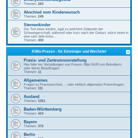
Themen:
283
Abschied vom Kinderwunsch
Themen:
249
Sternenkinder
Der Tod eines Kindes, egal zu welchem Zeitpunkt der
Schwangerschaft, während oder kurz nach der Geburt, stürzt einen in
eine sehr tiefe Krise...
Themen:
400
KiWu-Praxen - für Einsteiger und Wechsler
Praxis- und Zentrumsvorstellung
Hier bitte nur Vorstellungen von Praxen. Bitte NUR von Betreibern
oder deren Beauftragen.
Themen:
11
Allgemeines
Fragen zu Praxiswechsel, ... oder einfach allgemeine Praxenfragen.
Themen:
111
Ausland
Themen:
1061
Baden-Württemberg
Themen:
424
Bayern
Themen:
370
Berlin