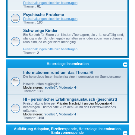
Freischaltungen bitte hier beantragen
Themen:
61
Psychische Probleme
Freischaltungen bitte hier beantragen
Themen:
180
Schwierige Kinder
Ein Bereich für Eltern von Kindern/Teenagern, die z. b. straffällig sind,
ständig in der Schule negativ auffallen usw. oder sogar von zuhause
raus sind, da es gar nicht mehr ging...
Freischaltungen bitte hier beantragen
Themen:
2
Heterologe Insemination
Informationen rund um das Thema HI
Die heterologe Insemination ist eine Insemination mit Spendersamen.
Hinweis: offen zugänglich.
Moderatoren:
rebella67
,
Moderator-HI
Themen:
133
HI - persönlicher Erfahrungsaustausch (geschützt)
Freischaltung bitte per
Privater Nachricht an den Moderator-HI
beantragen. Hierbei bitte kurz den Grund des Beitrittswunsches
erläutern.
Moderatoren:
rebella67
,
Moderator-HI
Themen:
1168
Aufklärung Adoption, Eizellenspende, Heterologe Insemination,
Embryonenspende