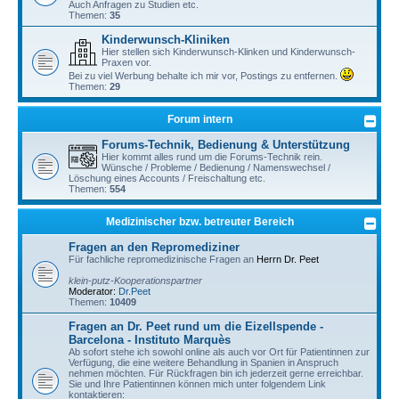
Auch Anfragen zu Studien etc.
Themen:
35
Kinderwunsch-Kliniken
Hier stellen sich Kinderwunsch-Klinken und Kinderwunsch-
Praxen vor.
Bei zu viel Werbung behalte ich mir vor, Postings zu entfernen.
Themen:
29
Forum intern
Forums-Technik, Bedienung & Unterstützung
Hier kommt alles rund um die Forums-Technik rein.
Wünsche / Probleme / Bedienung / Namenswechsel /
Löschung eines Accounts / Freischaltung etc.
Themen:
554
Medizinischer bzw. betreuter Bereich
Fragen an den Repromediziner
Für fachliche repromedizinische Fragen an
Herrn Dr. Peet
klein-putz-Kooperationspartner
Moderator:
Dr.Peet
Themen:
10409
Fragen an Dr. Peet rund um die Eizellspende -
Barcelona - Instituto Marquès
Ab sofort stehe ich sowohl online als auch vor Ort für Patientinnen zur
Verfügung, die eine weitere Behandlung in Spanien in Anspruch
nehmen möchten. Für Rückfragen bin ich jederzeit gerne erreichbar.
Sie und Ihre Patientinnen können mich unter folgendem Link
kontaktieren: