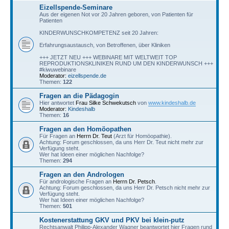
Eizellspende-Seminare
Aus der eigenen Not vor 20 Jahren geboren, von Patienten für
Patienten
KINDERWUNSCHKOMPETENZ seit 20 Jahren:
Erfahrungsaustausch, von Betroffenen, über Kliniken
+++ JETZT NEU +++ WEBINARE MIT WELTWEIT TOP
REPRODUKTIONSKLINIKEN RUND UM DEN KINDERWUNSCH +++
#kiwuwebinare
Moderator:
eizellspende.de
Themen:
122
Fragen an die Pädagogin
Hier antwortet
Frau Silke Schwekutsch
von
www.kindeshalb.de
Moderator:
Kindeshalb
Themen:
16
Fragen an den Homöopathen
Für Fragen an
Herrn Dr. Teut
(Arzt für Homöopathie).
Achtung: Forum geschlossen, da uns Herr Dr. Teut nicht mehr zur
Verfügung steht.
Wer hat Ideen einer möglichen Nachfolge?
Themen:
294
Fragen an den Andrologen
Für andrologische Fragen an
Herrn Dr. Petsch
.
Achtung: Forum geschlossen, da uns Herr Dr. Petsch nicht mehr zur
Verfügung steht.
Wer hat Ideen einer möglichen Nachfolge?
Themen:
501
Kostenerstattung GKV und PKV bei klein-putz
Rechtsanwalt Philipp-Alexander Wagner beantwortet hier Fragen rund