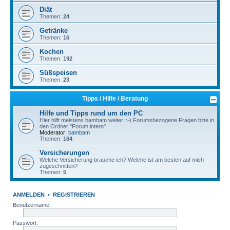
Diät
Themen:
24
Getränke
Themen:
16
Kochen
Themen:
192
Süßspeisen
Themen:
23
Tipps / Hilfe / Beratung
Hilfe und Tipps rund um den PC
Hier hilft meistens bambam weiter. :-) Forumsbezogene Fragen bitte in
den Ordner "Forum intern"
Moderator:
bambam
Themen:
164
Versicherungen
Welche Versicherung brauche ich? Welche ist am besten auf mich
zugeschnitten?
Themen:
5
ANMELDEN
•
REGISTRIEREN
Benutzername:
Passwort: