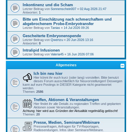
Inkontinenz und die Scham
Letzter Beitrag von
Sonnenschein007
«
02 Aug 2026 21:47
Antworten:
1
Bitte um Einschätzung nach schmerzhaftem und
abgebrochenem Probe-Embryotransfer
Letzter Beitrag von
Tanias
«
14 Jul 2026 09:26
Gescheiterte Embryonenspende
Letzter Beitrag von
Qwertzu
«
20 Jun 2026 13:16
Antworten:
8
Intralipid Infusionen
Letzter Beitrag von
Valeria45
«
16 Jun 2026 07:06
Allgemeines
Ich bin neu hier
Hier könnt ihr euch kurz (oder lang) vorstellen. Bitte benutzt
dieses Forum ausschließlich für Neuvorstellungen! Deswegen
kann auf eure Postings in DIESER Kategorie nicht geantwortet
werden.
Themen:
2586
Treffen, Aktionen & Veranstaltungen
Hier findet ihr alle Details zu regionalen Treffen und geplanten
Aktionen sowie Veranstaltungen.
Achtung: hier wird aus Gründen der Aktualität regelmäßig gelöscht!
Themen:
20
Presse, Medien, Seminare/Webinare
Presseanfragen, Anfragen für TV-Reportagen,
Radiosendungen. Infos über Seminare/Webinare.