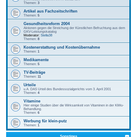
Themen:
3
Artikel aus Fachzeitschriften
Themen:
5
Gesundheitsreform 2004
Aktionen gegen die Streichung der Künstlichen Befruchtung aus dem
GKV-Leistungskatalog
Moderator:
Stella38
Themen:
8
Kostenerstattung und Kostenübernahme
Themen:
1
Medikamente
Themen:
5
TV-Beiträge
Themen:
11
Urteile
u.A. DAS Urteil des Bundessozialgerichts vom 3. April 2001
Themen:
4
Vitamine
Hier einige Studien über die Wirksamkeit von Vitaminen in der KiWu-
Behandlung.
Themen:
6
Werbung für klein-putz
Themen:
1
Sonstiges