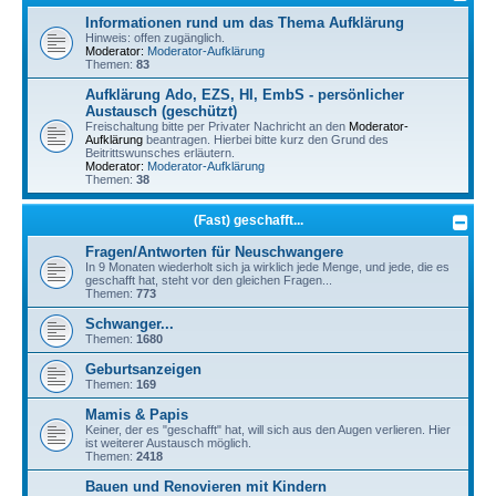
Informationen rund um das Thema Aufklärung
Hinweis: offen zugänglich.
Moderator:
Moderator-Aufklärung
Themen:
83
Aufklärung Ado, EZS, HI, EmbS - persönlicher
Austausch (geschützt)
Freischaltung bitte per Privater Nachricht an den
Moderator-
Aufklärung
beantragen. Hierbei bitte kurz den Grund des
Beitrittswunsches erläutern.
Moderator:
Moderator-Aufklärung
Themen:
38
(Fast) geschafft...
Fragen/Antworten für Neuschwangere
In 9 Monaten wiederholt sich ja wirklich jede Menge, und jede, die es
geschafft hat, steht vor den gleichen Fragen...
Themen:
773
Schwanger...
Themen:
1680
Geburtsanzeigen
Themen:
169
Mamis & Papis
Keiner, der es "geschafft" hat, will sich aus den Augen verlieren. Hier
ist weiterer Austausch möglich.
Themen:
2418
Bauen und Renovieren mit Kindern