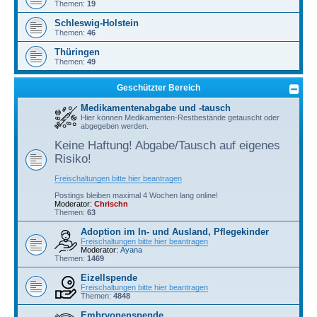
Themen:
19
Schleswig-Holstein
Themen:
46
Thüringen
Themen:
49
Geschützter Bereich
Medikamentenabgabe und -tausch
Hier können Medikamenten-Restbestände getauscht oder
abgegeben werden.
Keine Haftung! Abgabe/Tausch auf eigenes
Risiko!
Freischaltungen bitte hier beantragen
Postings bleiben maximal 4 Wochen lang online!
Moderator:
Chrischn
Themen:
63
Adoption im In- und Ausland, Pflegekinder
Freischaltungen bitte hier beantragen
Moderator:
Ayana
Themen:
1469
Eizellspende
Freischaltungen bitte hier beantragen
Themen:
4848
Embryonenspende