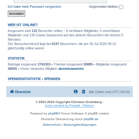
Ich habe mein Passwort vergessen
Angemeldet bleiben
WER IST ONLINE?
Insgesamt sind
132
Besucher online :: 6 sichtbare Mitglieder, 0 unsichtbare
Mitglieder und 126 Gäste (basierend auf den aktiven Besuchern der letzten 5
Minuten)
Der Besucherrekord liegt bei
6197
Besuchern, die am 30 Jul 2026 00:10
gleichzeitig online waren.
STATISTIK
Beiträge insgesamt
3765303
• Themen insgesamt
58885
• Mitglieder insgesamt
48055
• Unser neuestes Mitglied:
abominamentis
SPENDENSTATISTIK •
SPENDEN
Übersicht
Alle Zeiten sind
UTC+02:00
© 2001-2024 Copyright Christian Grohnberg
-
icons created by Freepik - Flaticon
Powered by
phpBB
® Forum Software © phpBB Limited
Deutsche Übersetzung durch
phpBB.de
Datenschutz
|
Nutzungsbedingungen