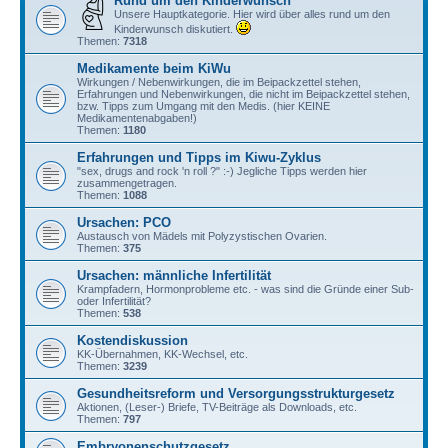
Rund um den Kinderwunsch
Unsere Hauptkategorie. Hier wird über alles rund um den
Kinderwunsch diskutiert.
Themen:
7318
Medikamente beim KiWu
Wirkungen / Nebenwirkungen, die im Beipackzettel stehen,
Erfahrungen und Nebenwirkungen, die nicht im Beipackzettel stehen,
bzw. Tipps zum Umgang mit den Medis. (hier KEINE
Medikamentenabgaben!)
Themen:
1180
Erfahrungen und Tipps im Kiwu-Zyklus
"sex, drugs and rock 'n roll ?" :-) Jegliche Tipps werden hier
zusammengetragen.
Themen:
1088
Ursachen: PCO
Austausch von Mädels mit Polyzystischen Ovarien.
Themen:
375
Ursachen: männliche Infertilität
Krampfadern, Hormonprobleme etc. - was sind die Gründe einer Sub-
oder Infertilität?
Themen:
538
Kostendiskussion
KK-Übernahmen, KK-Wechsel, etc.
Themen:
3239
Gesundheitsreform und Versorgungsstrukturgesetz
Aktionen, (Leser-) Briefe, TV-Beiträge als Downloads, etc.
Themen:
797
Embryonenschutzgesetz