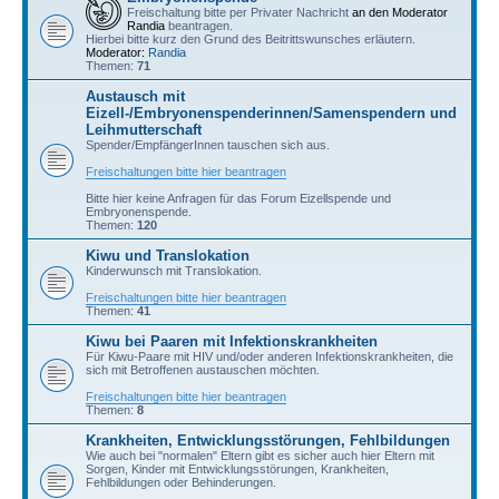
Freischaltung bitte per Privater Nachricht
an den Moderator
Randia
beantragen.
Hierbei bitte kurz den Grund des Beitrittswunsches erläutern.
Moderator:
Randia
Themen:
71
Austausch mit
Eizell-/Embryonenspenderinnen/Samenspendern und
Leihmutterschaft
Spender/EmpfängerInnen tauschen sich aus.
Freischaltungen bitte hier beantragen
Bitte hier keine Anfragen für das Forum Eizellspende und
Embryonenspende.
Themen:
120
Kiwu und Translokation
Kinderwunsch mit Translokation.
Freischaltungen bitte hier beantragen
Themen:
41
Kiwu bei Paaren mit Infektionskrankheiten
Für Kiwu-Paare mit HIV und/oder anderen Infektionskrankheiten, die
sich mit Betroffenen austauschen möchten.
Freischaltungen bitte hier beantragen
Themen:
8
Krankheiten, Entwicklungsstörungen, Fehlbildungen
Wie auch bei "normalen" Eltern gibt es sicher auch hier Eltern mit
Sorgen, Kinder mit Entwicklungsstörungen, Krankheiten,
Fehlbildungen oder Behinderungen.