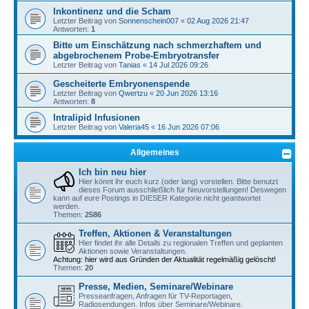
Inkontinenz und die Scham
Letzter Beitrag von
Sonnenschein007
«
02 Aug 2026 21:47
Antworten:
1
Bitte um Einschätzung nach schmerzhaftem und
abgebrochenem Probe-Embryotransfer
Letzter Beitrag von
Tanias
«
14 Jul 2026 09:26
Gescheiterte Embryonenspende
Letzter Beitrag von
Qwertzu
«
20 Jun 2026 13:16
Antworten:
8
Intralipid Infusionen
Letzter Beitrag von
Valeria45
«
16 Jun 2026 07:06
Allgemeines
Ich bin neu hier
Hier könnt ihr euch kurz (oder lang) vorstellen. Bitte benutzt
dieses Forum ausschließlich für Neuvorstellungen! Deswegen
kann auf eure Postings in DIESER Kategorie nicht geantwortet
werden.
Themen:
2586
Treffen, Aktionen & Veranstaltungen
Hier findet ihr alle Details zu regionalen Treffen und geplanten
Aktionen sowie Veranstaltungen.
Achtung: hier wird aus Gründen der Aktualität regelmäßig gelöscht!
Themen:
20
Presse, Medien, Seminare/Webinare
Presseanfragen, Anfragen für TV-Reportagen,
Radiosendungen. Infos über Seminare/Webinare.