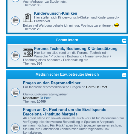
Auch Anfragen zu Studien etc.
Themen:
35
Kinderwunsch-Kliniken
Hier stellen sich Kinderwunsch-Klinken und Kinderwunsch-
Praxen vor.
Bei zu viel Werbung behalte ich mir vor, Postings zu entfernen.
Themen:
29
Forum intern
Forums-Technik, Bedienung & Unterstützung
Hier kommt alles rund um die Forums-Technik rein.
Wünsche / Probleme / Bedienung / Namenswechsel /
Löschung eines Accounts / Freischaltung etc.
Themen:
554
Medizinischer bzw. betreuter Bereich
Fragen an den Repromediziner
Für fachliche repromedizinische Fragen an
Herrn Dr. Peet
klein-putz-Kooperationspartner
Moderator:
Dr.Peet
Themen:
10409
Fragen an Dr. Peet rund um die Eizellspende -
Barcelona - Instituto Marquès
Ab sofort stehe ich sowohl online als auch vor Ort für Patientinnen zur
Verfügung, die eine weitere Behandlung in Spanien in Anspruch
nehmen möchten. Für Rückfragen bin ich jederzeit gerne erreichbar.
Sie und Ihre Patientinnen können mich unter folgendem Link
kontaktieren: