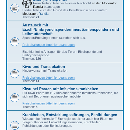
Freischaltung bitte per Privater Nachricht
an den Moderator
Randia
beantragen.
Hierbei bitte kurz den Grund des Beitrittswunsches erläutern.
Moderator:
Randia
Themen:
71
Austausch mit
Eizell-/Embryonenspenderinnen/Samenspendern und
Leihmutterschaft
Spender/EmpfängerInnen tauschen sich aus.
Freischaltungen bitte hier beantragen
Bitte hier keine Anfragen für das Forum Eizellspende und
Embryonenspende.
Themen:
120
Kiwu und Translokation
Kinderwunsch mit Translokation.
Freischaltungen bitte hier beantragen
Themen:
41
Kiwu bei Paaren mit Infektionskrankheiten
Für Kiwu-Paare mit HIV und/oder anderen Infektionskrankheiten, die
sich mit Betroffenen austauschen möchten.
Freischaltungen bitte hier beantragen
Themen:
8
Krankheiten, Entwicklungsstörungen, Fehlbildungen
Wie auch bei "normalen" Eltern gibt es sicher auch hier Eltern mit
Sorgen, Kinder mit Entwicklungsstörungen, Krankheiten,
Fehlbildungen oder Behinderungen.