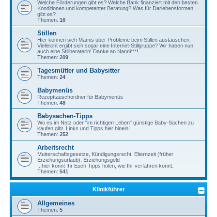
Welche Förderungen gibt es? Welche Bank finanziert mit den besten
Konditionen und kompetenter Beratung? Was für Darlehensformen
gibt es?
Themen:
16
Stillen
Hier können sich Mamis über Probleme beim Stillen austauschen.
Vielleicht ergibt sich sogar eine Internet-Stillgruppe? Wir haben nun
auch eine Stillberaterin! Danke an Nanni***!
Themen:
209
Tagesmütter und Babysitter
Themen:
24
Babymenüs
Rezepttauschordner für Babymenüs
Themen:
48
Babysachen-Tipps
Wo es im Netz oder "im richtigen Leben" günstige Baby-Sachen zu
kaufen gibt. Links und Tipps hier hinein!
Themen:
252
Arbeitsrecht
Mutterschaftsgesetze, Kündigungsrecht, Elternzeit (früher
Erziehungsurlaub), Erziehungsgeld
...hier könnt Ihr Euch Tipps holen, wie Ihr verfahren könnt.
Themen:
541
Klinikführer
Allgemeines
Themen:
5