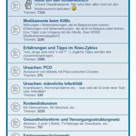
Rund um den Kinderwunsch
Unsere Hauptkategorie. Hier wird über alles rund um den
Kinderwunsch diskutiert.
Themen:
7318
Medikamente beim KiWu
Wirkungen / Nebenwirkungen, die im Beipackzettel stehen,
Erfahrungen und Nebenwirkungen, die nicht im Beipackzettel stehen,
bzw. Tipps zum Umgang mit den Medis. (hier KEINE
Medikamentenabgaben!)
Themen:
1180
Erfahrungen und Tipps im Kiwu-Zyklus
"sex, drugs and rock 'n roll ?" :-) Jegliche Tipps werden hier
zusammengetragen.
Themen:
1088
Ursachen: PCO
Austausch von Mädels mit Polyzystischen Ovarien.
Themen:
375
Ursachen: männliche Infertilität
Krampfadern, Hormonprobleme etc. - was sind die Gründe einer Sub-
oder Infertilität?
Themen:
538
Kostendiskussion
KK-Übernahmen, KK-Wechsel, etc.
Themen:
3239
Gesundheitsreform und Versorgungsstrukturgesetz
Aktionen, (Leser-) Briefe, TV-Beiträge als Downloads, etc.
Themen:
797
Embryonenschutzgesetz