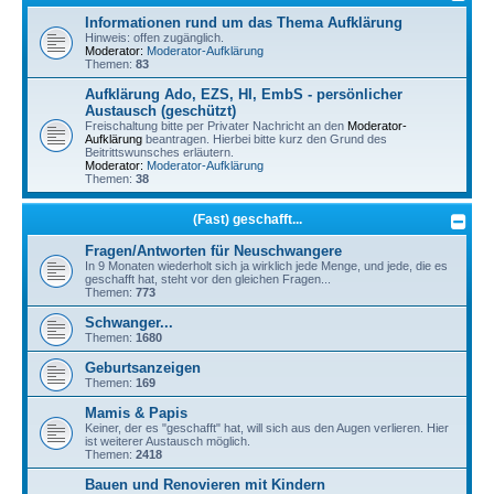
Informationen rund um das Thema Aufklärung
Hinweis: offen zugänglich.
Moderator:
Moderator-Aufklärung
Themen:
83
Aufklärung Ado, EZS, HI, EmbS - persönlicher
Austausch (geschützt)
Freischaltung bitte per Privater Nachricht an den
Moderator-
Aufklärung
beantragen. Hierbei bitte kurz den Grund des
Beitrittswunsches erläutern.
Moderator:
Moderator-Aufklärung
Themen:
38
(Fast) geschafft...
Fragen/Antworten für Neuschwangere
In 9 Monaten wiederholt sich ja wirklich jede Menge, und jede, die es
geschafft hat, steht vor den gleichen Fragen...
Themen:
773
Schwanger...
Themen:
1680
Geburtsanzeigen
Themen:
169
Mamis & Papis
Keiner, der es "geschafft" hat, will sich aus den Augen verlieren. Hier
ist weiterer Austausch möglich.
Themen:
2418
Bauen und Renovieren mit Kindern