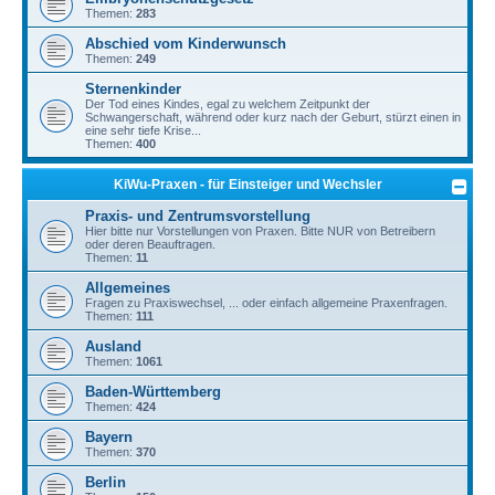
Themen:
283
Abschied vom Kinderwunsch
Themen:
249
Sternenkinder
Der Tod eines Kindes, egal zu welchem Zeitpunkt der
Schwangerschaft, während oder kurz nach der Geburt, stürzt einen in
eine sehr tiefe Krise...
Themen:
400
KiWu-Praxen - für Einsteiger und Wechsler
Praxis- und Zentrumsvorstellung
Hier bitte nur Vorstellungen von Praxen. Bitte NUR von Betreibern
oder deren Beauftragen.
Themen:
11
Allgemeines
Fragen zu Praxiswechsel, ... oder einfach allgemeine Praxenfragen.
Themen:
111
Ausland
Themen:
1061
Baden-Württemberg
Themen:
424
Bayern
Themen:
370
Berlin