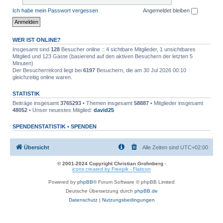
Ich habe mein Passwort vergessen
Angemeldet bleiben
WER IST ONLINE?
Insgesamt sind
128
Besucher online :: 4 sichtbare Mitglieder, 1 unsichtbares
Mitglied und 123 Gäste (basierend auf den aktiven Besuchern der letzten 5
Minuten)
Der Besucherrekord liegt bei
6197
Besuchern, die am 30 Jul 2026 00:10
gleichzeitig online waren.
STATISTIK
Beiträge insgesamt
3765293
• Themen insgesamt
58887
• Mitglieder insgesamt
48052
• Unser neuestes Mitglied:
david25
SPENDENSTATISTIK •
SPENDEN
Übersicht
Alle Zeiten sind
UTC+02:00
© 2001-2024 Copyright Christian Grohnberg
-
icons created by Freepik - Flaticon
Powered by
phpBB
® Forum Software © phpBB Limited
Deutsche Übersetzung durch
phpBB.de
Datenschutz
|
Nutzungsbedingungen