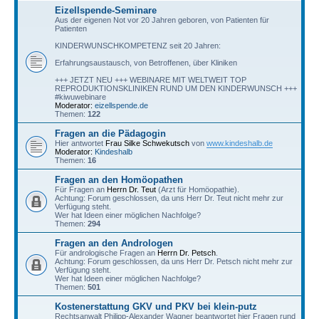
Eizellspende-Seminare
Aus der eigenen Not vor 20 Jahren geboren, von Patienten für
Patienten
KINDERWUNSCHKOMPETENZ seit 20 Jahren:
Erfahrungsaustausch, von Betroffenen, über Kliniken
+++ JETZT NEU +++ WEBINARE MIT WELTWEIT TOP
REPRODUKTIONSKLINIKEN RUND UM DEN KINDERWUNSCH +++
#kiwuwebinare
Moderator:
eizellspende.de
Themen:
122
Fragen an die Pädagogin
Hier antwortet
Frau Silke Schwekutsch
von
www.kindeshalb.de
Moderator:
Kindeshalb
Themen:
16
Fragen an den Homöopathen
Für Fragen an
Herrn Dr. Teut
(Arzt für Homöopathie).
Achtung: Forum geschlossen, da uns Herr Dr. Teut nicht mehr zur
Verfügung steht.
Wer hat Ideen einer möglichen Nachfolge?
Themen:
294
Fragen an den Andrologen
Für andrologische Fragen an
Herrn Dr. Petsch
.
Achtung: Forum geschlossen, da uns Herr Dr. Petsch nicht mehr zur
Verfügung steht.
Wer hat Ideen einer möglichen Nachfolge?
Themen:
501
Kostenerstattung GKV und PKV bei klein-putz
Rechtsanwalt Philipp-Alexander Wagner beantwortet hier Fragen rund