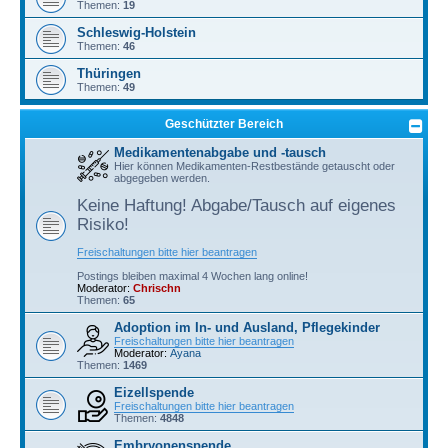
Themen:
19
Schleswig-Holstein
Themen:
46
Thüringen
Themen:
49
Geschützter Bereich
Medikamentenabgabe und -tausch
Hier können Medikamenten-Restbestände getauscht oder
abgegeben werden.
Keine Haftung! Abgabe/Tausch auf eigenes
Risiko!
Freischaltungen bitte hier beantragen
Postings bleiben maximal 4 Wochen lang online!
Moderator:
Chrischn
Themen:
65
Adoption im In- und Ausland, Pflegekinder
Freischaltungen bitte hier beantragen
Moderator:
Ayana
Themen:
1469
Eizellspende
Freischaltungen bitte hier beantragen
Themen:
4848
Embryonenspende