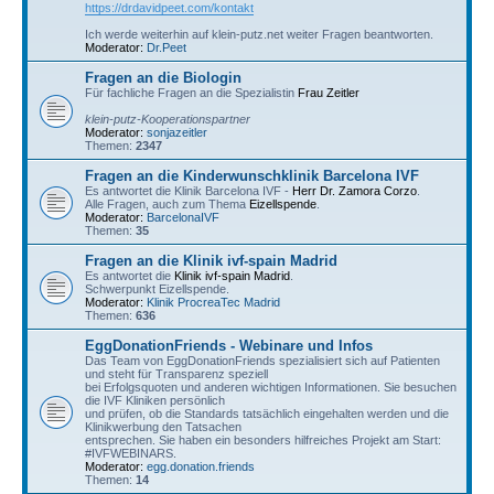
https://drdavidpeet.com/kontakt
Ich werde weiterhin auf klein-putz.net weiter Fragen beantworten.
Moderator:
Dr.Peet
Fragen an die Biologin
Für fachliche Fragen an die Spezialistin
Frau Zeitler
klein-putz-Kooperationspartner
Moderator:
sonjazeitler
Themen:
2347
Fragen an die Kinderwunschklinik Barcelona IVF
Es antwortet die Klinik Barcelona IVF -
Herr Dr. Zamora Corzo
.
Alle Fragen, auch zum Thema
Eizellspende
.
Moderator:
BarcelonaIVF
Themen:
35
Fragen an die Klinik ivf-spain Madrid
Es antwortet die
Klinik ivf-spain Madrid
.
Schwerpunkt Eizellspende.
Moderator:
Klinik ProcreaTec Madrid
Themen:
636
EggDonationFriends - Webinare und Infos
Das Team von EggDonationFriends spezialisiert sich auf Patienten
und steht für Transparenz speziell
bei Erfolgsquoten und anderen wichtigen Informationen. Sie besuchen
die IVF Kliniken persönlich
und prüfen, ob die Standards tatsächlich eingehalten werden und die
Klinikwerbung den Tatsachen
entsprechen. Sie haben ein besonders hilfreiches Projekt am Start:
#IVFWEBINARS.
Moderator:
egg.donation.friends
Themen:
14