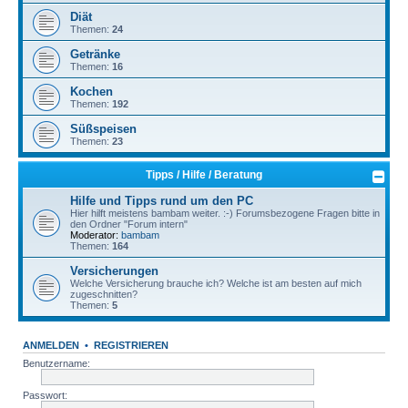
Diät
Themen:
24
Getränke
Themen:
16
Kochen
Themen:
192
Süßspeisen
Themen:
23
Tipps / Hilfe / Beratung
Hilfe und Tipps rund um den PC
Hier hilft meistens bambam weiter. :-) Forumsbezogene Fragen bitte in
den Ordner "Forum intern"
Moderator:
bambam
Themen:
164
Versicherungen
Welche Versicherung brauche ich? Welche ist am besten auf mich
zugeschnitten?
Themen:
5
ANMELDEN
•
REGISTRIEREN
Benutzername:
Passwort: