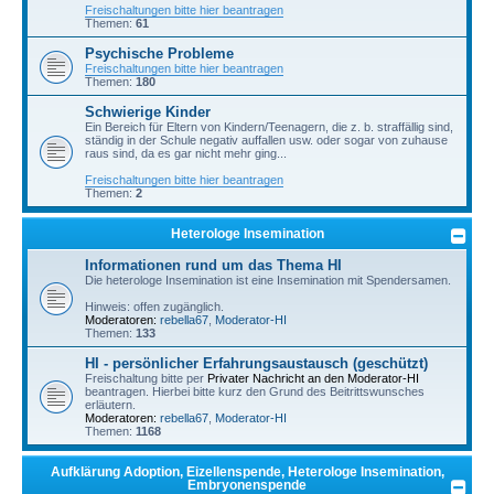
Freischaltungen bitte hier beantragen
Themen:
61
Psychische Probleme
Freischaltungen bitte hier beantragen
Themen:
180
Schwierige Kinder
Ein Bereich für Eltern von Kindern/Teenagern, die z. b. straffällig sind,
ständig in der Schule negativ auffallen usw. oder sogar von zuhause
raus sind, da es gar nicht mehr ging...
Freischaltungen bitte hier beantragen
Themen:
2
Heterologe Insemination
Informationen rund um das Thema HI
Die heterologe Insemination ist eine Insemination mit Spendersamen.
Hinweis: offen zugänglich.
Moderatoren:
rebella67
,
Moderator-HI
Themen:
133
HI - persönlicher Erfahrungsaustausch (geschützt)
Freischaltung bitte per
Privater Nachricht an den Moderator-HI
beantragen. Hierbei bitte kurz den Grund des Beitrittswunsches
erläutern.
Moderatoren:
rebella67
,
Moderator-HI
Themen:
1168
Aufklärung Adoption, Eizellenspende, Heterologe Insemination,
Embryonenspende