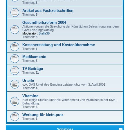
Themen:
3
Artikel aus Fachzeitschriften
Themen:
5
Gesundheitsreform 2004
Aktionen gegen die Streichung der Künstlichen Befruchtung aus dem
GKV-Leistungskatalog
Moderator:
Stella38
Themen:
8
Kostenerstattung und Kostenübernahme
Themen:
1
Medikamente
Themen:
5
TV-Beiträge
Themen:
11
Urteile
u.A. DAS Urteil des Bundessozialgerichts vom 3. April 2001
Themen:
4
Vitamine
Hier einige Studien über die Wirksamkeit von Vitaminen in der KiWu-
Behandlung.
Themen:
6
Werbung für klein-putz
Themen:
1
Sonstiges