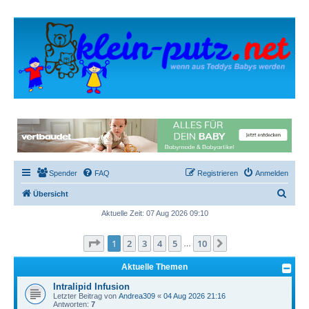
Spender
FAQ
Registrieren
Anmelden
S
Übersicht
u
Aktuelle Zeit: 07 Aug 2026 09:10
c
Seite
1
von
10
1
2
3
4
5
10
Nächste
h
…
e
Aktuelle Themen
Intralipid Infusion
Letzter Beitrag von
Andrea309
«
04 Aug 2026 21:16
Antworten:
7