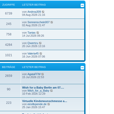
ZUGRIFFE
LETZTER BEITRAG
von
Andrea309
6739
04 Aug 2026 21:16
von
Sonnenschein007
245
02 Aug 2026 21:47
von
Tanias
758
14 Jul 2026 09:26
von
Qwertzu
4284
20 Jun 2026 13:16
von
Valeria45
1021
16 Jun 2026 07:06
BEITRÄGE
LETZTER BEITRAG
N
von
AgataFFM
2659
e
15 Jul 2026 22:53
u
e
s
Wish for a Baby Berlin am 07.…
90
t
N
von
Wish_for_a_Baby
e
e
10 Feb 2026 12:29
r
u
B
e
Virtuelle Kinderwunschmesse a…
e
223
s
N
von
eizellspende.de
i
t
e
25 Jan 2026 15:47
t
e
u
r
r
e
a