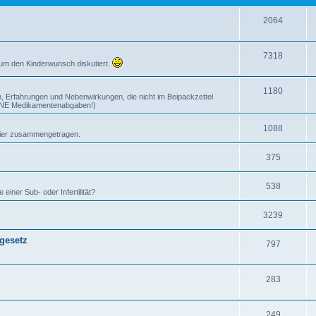
2064
7318
 um den Kinderwunsch diskutiert.
1180
, Erfahrungen und Nebenwirkungen, die nicht im Beipackzettel
EINE Medikamentenabgaben!)
1088
n hier zusammengetragen.
375
538
iner Sub- oder Infertilität?
3239
gesetz
797
.
283
249