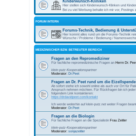
Kinderwunsch-Kliniken
Hier stellen sich Kinderwunsch-Klinken und Kind
Bei zu viel Werbung behalte ich mir vor, Postings
FORUM INTERN
Forums-Technik, Bedienung & Unterst
Hier kommt alles rund um die Forums-Technik rei
Wünsche / Probleme / Bedienung / Namenswechsel
MEDIZINISCHER BZW. BETREUTER BEREICH
Fragen an den Repromediziner
Für fachliche repromedizinische Fragen an
Herrn Dr. Pee
klein-putz-Kooperationspartner
Moderator:
Dr.Peet
Fragen an Dr. Peet rund um die Eizellspende 
Ab sofort stehe ich sowohl online als auch vor Ort für Pat
Anspruch nehmen möchten. Für Rückfragen bin ich jederze
folgendem Link kontaktieren:
https://drdavidpeet.com/kontakt
Ich werde weiterhin auf klein-putz.net weiter Fragen bean
Moderator:
Dr.Peet
Fragen an die Biologin
Für fachliche Fragen an die Spezialistin
Frau Zeitler
klein-putz-Kooperationspartner
Moderator:
sonjazeitler