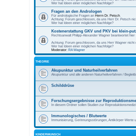
Wer hat Ideen einer möglichen Nachfolge?
Fragen an den Andrologen
Für andrologische Fragen an
Herrn Dr. Petsch
.
Achtung: Forum geschlossen, da uns Herr Dr. Petsch nic
Wer hat Ideen einer möglichen Nachfolge?
Kostenerstattung GKV und PKV bei klein-put
Rechtsanwalt Philipp-Alexander Wagner beantwortet hier
Achtung: Forum geschlossen, da uns Herr Wagner nicht m
Wer hat Ideen einer möglichen Nachfolge?
Moderator:
RA Wagner
THEORIE
Akupunktur und Naturheilverfahren
Akupunktur und alle anderen Naturheilverfahren / Begleit
Schilddrüse
Forschungsergebnisse zur Reproduktionsme
In diesem Ordner sollen Studien zur Reproduktionsmedi
Immunologisches / Blutwerte
Immunisierung, Gerinnungsstörungen, Antikörper-Werte 
KINDERWUNSCH