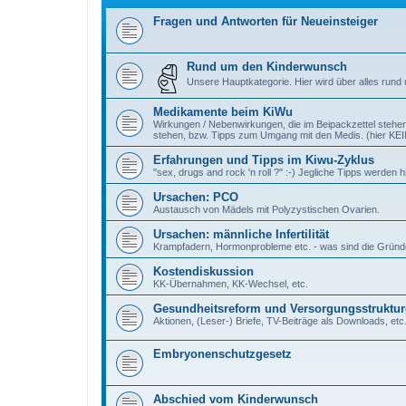
Fragen und Antworten für Neueinsteiger
Rund um den Kinderwunsch
Unsere Hauptkategorie. Hier wird über alles rund
Medikamente beim KiWu
Wirkungen / Nebenwirkungen, die im Beipackzettel stehen
stehen, bzw. Tipps zum Umgang mit den Medis. (hier K
Erfahrungen und Tipps im Kiwu-Zyklus
"sex, drugs and rock 'n roll ?" :-) Jegliche Tipps werde
Ursachen: PCO
Austausch von Mädels mit Polyzystischen Ovarien.
Ursachen: männliche Infertilität
Krampfadern, Hormonprobleme etc. - was sind die Gründe e
Kostendiskussion
KK-Übernahmen, KK-Wechsel, etc.
Gesundheitsreform und Versorgungsstruktur
Aktionen, (Leser-) Briefe, TV-Beiträge als Downloads, etc
Embryonenschutzgesetz
Abschied vom Kinderwunsch