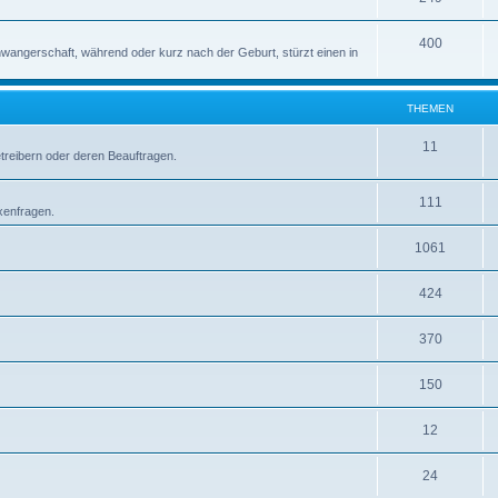
400
wangerschaft, während oder kurz nach der Geburt, stürzt einen in
THEMEN
11
etreibern oder deren Beauftragen.
111
xenfragen.
1061
424
370
150
12
24