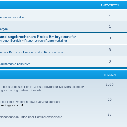
ANTWORTEN
7
erwunsch-Kliniken
1
nonym
 und abgebrochenem Probe-Embryotransfer
0
treuter Bereich
»
Fragen an den Repromediziner
8
reuter Bereich
»
Fragen an den Repromediziner
0
edikamente beim KiWu
THEMEN
2586
itte benutzt dieses Forum ausschließlich für Neuvorstellungen!
gorie nicht geantwortet werden.
20
und geplanten Aktionen sowie Veranstaltungen.
elmäßig gelöscht!
35
diosendungen. Infos über Seminare/Webinare.