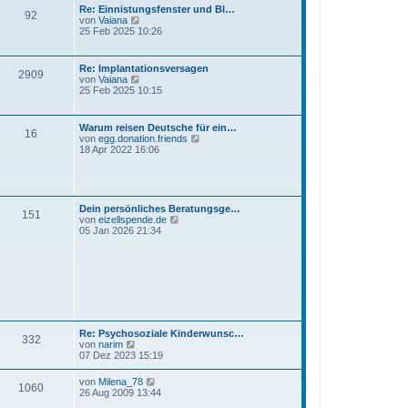
t
Re: Einnistungsfenster und Bl…
92
e
N
von
Vaiana
r
e
25 Feb 2025 10:26
B
u
e
e
i
s
Re: Implantationsversagen
t
2909
t
N
von
Vaiana
r
e
e
25 Feb 2025 10:15
a
r
u
g
B
e
e
s
Warum reisen Deutsche für ein…
i
16
t
N
von
egg.donation.friends
t
e
e
18 Apr 2022 16:06
r
r
u
a
B
e
g
e
s
i
t
t
e
Dein persönliches Beratungsge…
r
151
r
N
von
eizellspende.de
a
B
e
05 Jan 2026 21:34
g
e
u
i
e
t
s
r
t
a
e
g
r
B
e
i
Re: Psychosoziale Kinderwunsc…
332
t
N
von
narim
r
e
07 Dez 2023 15:19
a
u
g
e
N
von
Milena_78
1060
s
e
26 Aug 2009 13:44
t
u