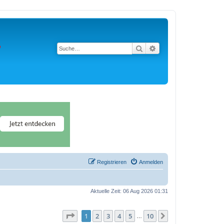
Suche
Erweiterte Suche
Registrieren
Anmelden
Aktuelle Zeit: 06 Aug 2026 01:31
Seite
1
von
10
1
2
3
4
5
10
Nächste
…