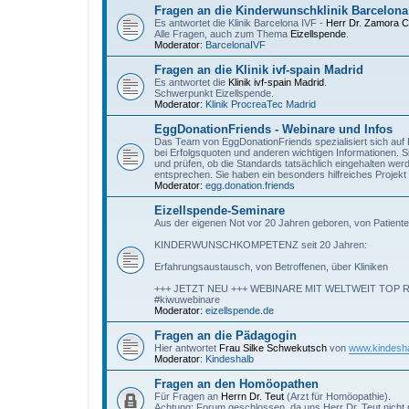
Fragen an die Kinderwunschklinik Barcelona
Es antwortet die Klinik Barcelona IVF -
Herr Dr. Zamora 
Alle Fragen, auch zum Thema
Eizellspende
.
Moderator:
BarcelonaIVF
Fragen an die Klinik ivf-spain Madrid
Es antwortet die
Klinik ivf-spain Madrid
.
Schwerpunkt Eizellspende.
Moderator:
Klinik ProcreaTec Madrid
EggDonationFriends - Webinare und Infos
Das Team von EggDonationFriends spezialisiert sich auf P
bei Erfolgsquoten und anderen wichtigen Informationen. S
und prüfen, ob die Standards tatsächlich eingehalten we
entsprechen. Sie haben ein besonders hilfreiches Proje
Moderator:
egg.donation.friends
Eizellspende-Seminare
Aus der eigenen Not vor 20 Jahren geboren, von Patiente
KINDERWUNSCHKOMPETENZ seit 20 Jahren:
Erfahrungsaustausch, von Betroffenen, über Kliniken
+++ JETZT NEU +++ WEBINARE MIT WELTWEIT TO
#kiwuwebinare
Moderator:
eizellspende.de
Fragen an die Pädagogin
Hier antwortet
Frau Silke Schwekutsch
von
www.kindesha
Moderator:
Kindeshalb
Fragen an den Homöopathen
Für Fragen an
Herrn Dr. Teut
(Arzt für Homöopathie).
Achtung: Forum geschlossen, da uns Herr Dr. Teut nicht 