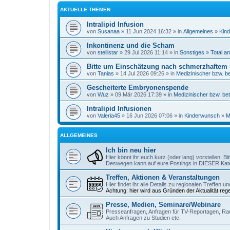
AKTUELLE THEMEN
Intralipid Infusion
von
Susanaa
» 11 Jun 2024 16:32 » in
Allgemeines
»
Kind
Inkontinenz und die Scham
von
stellistar
» 29 Jul 2026 11:14 » in
Sonstiges
»
Total a
Bitte um Einschätzung nach schmerzhaftem
von
Tanias
» 14 Jul 2026 09:26 » in
Medizinischer bzw. be
Gescheiterte Embryonenspende
von
Wuz
» 09 Mär 2026 17:39 » in
Medizinischer bzw. bet
Intralipid Infusionen
von
Valeria45
» 16 Jun 2026 07:06 » in
Kinderwunsch
»
M
ALLGEMEINES
Ich bin neu hier
Hier könnt ihr euch kurz (oder lang) vorstellen. B
Deswegen kann auf eure Postings in DIESER Kate
Treffen, Aktionen & Veranstaltungen
Hier findet ihr alle Details zu regionalen Treffen 
Achtung: hier wird aus Gründen der Aktualität reg
Presse, Medien, Seminare/Webinare
Presseanfragen, Anfragen für TV-Reportagen, Ra
Auch Anfragen zu Studien etc.