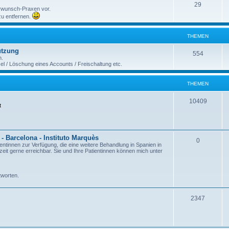
29
erwunsch-Praxen vor.
 zu entfernen.
THEMEN
ützung
554
n.
 / Löschung eines Accounts / Freischaltung etc.
THEMEN
10409
t
- Barcelona - Instituto Marquès
0
ientinnen zur Verfügung, die eine weitere Behandlung in Spanien in
it gerne erreichbar. Sie und Ihre Patientinnen können mich unter
tworten.
2347