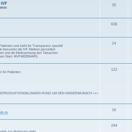
 IVF
35
Corzo
.
636
14
atienten und steht für Transparenz speziell
ie besuchen die IVF Kliniken persönlich
rden und die Klinikwerbung den Tatsachen
kt am Start: #IVFWEBINARS.
122
n für Patienten
P REPRODUKTIONSKLINIKEN RUND UM DEN KINDERWUNSCH +++
16
lb.de
294
mehr zur Verfügung steht.