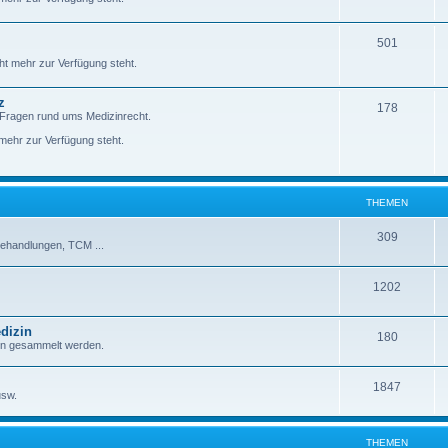
501
ht mehr zur Verfügung steht.
z
178
 Fragen rund ums Medizinrecht.
ehr zur Verfügung steht.
THEMEN
309
behandlungen, TCM ...
1202
dizin
180
zin gesammelt werden.
1847
usw.
THEMEN