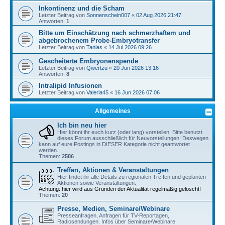
Inkontinenz und die Scham
Letzter Beitrag von
Sonnenschein007
«
02 Aug 2026 21:47
Antworten:
1
Bitte um Einschätzung nach schmerzhaftem und
abgebrochenem Probe-Embryotransfer
Letzter Beitrag von
Tanias
«
14 Jul 2026 09:26
Gescheiterte Embryonenspende
Letzter Beitrag von
Qwertzu
«
20 Jun 2026 13:16
Antworten:
8
Intralipid Infusionen
Letzter Beitrag von
Valeria45
«
16 Jun 2026 07:06
Allgemeines
Ich bin neu hier
Hier könnt ihr euch kurz (oder lang) vorstellen. Bitte benutzt
dieses Forum ausschließlich für Neuvorstellungen! Deswegen
kann auf eure Postings in DIESER Kategorie nicht geantwortet
werden.
Themen:
2586
Treffen, Aktionen & Veranstaltungen
Hier findet ihr alle Details zu regionalen Treffen und geplanten
Aktionen sowie Veranstaltungen.
Achtung: hier wird aus Gründen der Aktualität regelmäßig gelöscht!
Themen:
20
Presse, Medien, Seminare/Webinare
Presseanfragen, Anfragen für TV-Reportagen,
Radiosendungen. Infos über Seminare/Webinare.