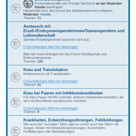
Freischaltung bitte per Privater Nachricht
an den Moderator
Randia
beantragen.
Hierbei bitte kurz den Grund des Beitrittswunsches erläutern.
Moderator:
Randia
Themen:
71
Austausch mit
Eizell-/Embryonenspenderinnen/Samenspendern und
Leihmutterschaft
Spender/EmpfängerInnen tauschen sich aus.
Freischaltungen bitte hier beantragen
Bitte hier keine Anfragen für das Forum Eizellspende und
Embryonenspende.
Themen:
120
Kiwu und Translokation
Kinderwunsch mit Translokation.
Freischaltungen bitte hier beantragen
Themen:
41
Kiwu bei Paaren mit Infektionskrankheiten
Für Kiwu-Paare mit HIV und/oder anderen Infektionskrankheiten, die
sich mit Betroffenen austauschen möchten.
Freischaltungen bitte hier beantragen
Themen:
8
Krankheiten, Entwicklungsstörungen, Fehlbildungen
Wie auch bei "normalen" Eltern gibt es sicher auch hier Eltern mit
Sorgen, Kinder mit Entwicklungsstörungen, Krankheiten,
Fehlbildungen oder Behinderungen.