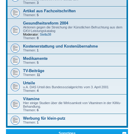
Themen:
3
Artikel aus Fachzeitschriften
Themen:
5
Gesundheitsreform 2004
Aktionen gegen die Streichung der Künstlichen Befruchtung aus dem
GKV-Leistungskatalog
Moderator:
Stella38
Themen:
8
Kostenerstattung und Kostenübernahme
Themen:
1
Medikamente
Themen:
5
TV-Beiträge
Themen:
11
Urteile
u.A. DAS Urteil des Bundessozialgerichts vom 3. April 2001
Themen:
4
Vitamine
Hier einige Studien über die Wirksamkeit von Vitaminen in der KiWu-
Behandlung.
Themen:
6
Werbung für klein-putz
Themen:
1
Sonstiges