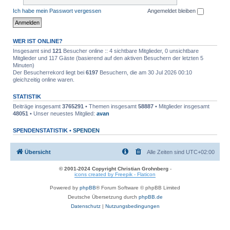
Ich habe mein Passwort vergessen
Angemeldet bleiben
WER IST ONLINE?
Insgesamt sind
121
Besucher online :: 4 sichtbare Mitglieder, 0 unsichtbare
Mitglieder und 117 Gäste (basierend auf den aktiven Besuchern der letzten 5
Minuten)
Der Besucherrekord liegt bei
6197
Besuchern, die am 30 Jul 2026 00:10
gleichzeitig online waren.
STATISTIK
Beiträge insgesamt
3765291
• Themen insgesamt
58887
• Mitglieder insgesamt
48051
• Unser neuestes Mitglied:
avan
SPENDENSTATISTIK •
SPENDEN
Übersicht
Alle Zeiten sind
UTC+02:00
© 2001-2024 Copyright Christian Grohnberg
-
icons created by Freepik - Flaticon
Powered by
phpBB
® Forum Software © phpBB Limited
Deutsche Übersetzung durch
phpBB.de
Datenschutz
|
Nutzungsbedingungen