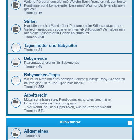
Welche Förderungen gibt es? Welche Bank finanziert mit den besten
Konditionen und kompetenter Beratung? Was für Darlehensformen
gibt es?
Themen:
16
Stillen
Hier können sich Mamis über Probleme beim Stillen austauschen.
Vielleicht ergibt sich sogar eine Internet-Stillgruppe? Wir haben nun
auch eine Stillberaterin! Danke an Nanni***!
Themen:
209
Tagesmütter und Babysitter
Themen:
24
Babymenüs
Rezepttauschordner für Babymenüs
Themen:
48
Babysachen-Tipps
Wo es im Netz oder "im richtigen Leben" günstige Baby-Sachen zu
kaufen gibt. Links und Tipps hier hinein!
Themen:
252
Arbeitsrecht
Mutterschaftsgesetze, Kündigungsrecht, Elternzeit (früher
Erziehungsurlaub), Erziehungsgeld
...hier könnt Ihr Euch Tipps holen, wie Ihr verfahren könnt.
Themen:
541
Klinikführer
Allgemeines
Themen:
5