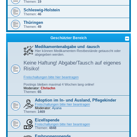
Themen:
19
Schleswig-Holstein
Themen:
46
Thüringen
Themen:
49
Geschützter Bereich
Medikamentenabgabe und -tausch
Hier können Medikamenten-Restbestände getauscht oder
abgegeben werden.
Keine Haftung! Abgabe/Tausch auf eigenes
Risiko!
Freischaltungen bitte hier beantragen
Postings bleiben maximal 4 Wochen lang online!
Moderator:
Chrischn
Themen:
65
Adoption im In- und Ausland, Pflegekinder
Freischaltungen bitte hier beantragen
Moderator:
Ayana
Themen:
1469
Eizellspende
Freischaltungen bitte hier beantragen
Themen:
4848
Embryonenspende