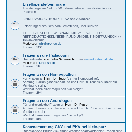
Eizellspende-Seminare
Aus der eigenen Not vor 20 Jahren geboren, von Patienten für
Patienten
KINDERWUNSCHKOMPETENZ seit 20 Jahren:
Erfahrungsaustausch, von Betroffenen, über Kliniken
+++ JETZT NEU +++ WEBINARE MIT WELTWEIT TOP
REPRODUKTIONSKLINIKEN RUND UM DEN KINDERWUNSCH +++
#kiwuwebinare
Moderator:
eizellspende.de
Themen:
122
Fragen an die Pädagogin
Hier antwortet
Frau Silke Schwekutsch
von
www.kindeshalb.de
Moderator:
Kindeshalb
Themen:
16
Fragen an den Homöopathen
Für Fragen an
Herrn Dr. Teut
(Arzt für Homöopathie).
Achtung: Forum geschlossen, da uns Herr Dr. Teut nicht mehr zur
Verfügung steht.
Wer hat Ideen einer möglichen Nachfolge?
Themen:
294
Fragen an den Andrologen
Für andrologische Fragen an
Herrn Dr. Petsch
.
Achtung: Forum geschlossen, da uns Herr Dr. Petsch nicht mehr zur
Verfügung steht.
Wer hat Ideen einer möglichen Nachfolge?
Themen:
501
Kostenerstattung GKV und PKV bei klein-putz
Rechtsanwalt Philipp-Alexander Wagner beantwortet hier Fragen rund