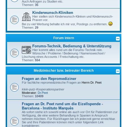
Auch Anfragen zu Studien etc.
Themen:
35
Kinderwunsch-Kliniken
Hier stellen sich Kinderwunsch-Klinken und Kinderwunsch-
Praxen vor.
Bei zu viel Werbung behalte ich mir vor, Postings zu entfernen.
Themen:
29
Forum intern
Forums-Technik, Bedienung & Unterstützung
Hier kommt alles rund um die Forums-Technik rein.
Wünsche / Probleme / Bedienung / Namenswechsel /
Löschung eines Accounts / Freischaltung etc.
Themen:
554
Medizinischer bzw. betreuter Bereich
Fragen an den Repromediziner
Für fachliche repromedizinische Fragen an
Herrn Dr. Peet
klein-putz-Kooperationspartner
Moderator:
Dr.Peet
Themen:
10409
Fragen an Dr. Peet rund um die Eizellspende -
Barcelona - Instituto Marquès
Ab sofort stehe ich sowohl online als auch vor Ort für Patientinnen zur
Verfügung, die eine weitere Behandlung in Spanien in Anspruch
nehmen möchten. Für Rückfragen bin ich jederzeit gerne erreichbar.
Sie und Ihre Patientinnen können mich unter folgendem Link
kontaktieren: