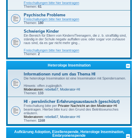
Freischaltungen bitte hier beantragen
Themen:
61
Psychische Probleme
Freischaltungen bitte hier beantragen
Themen:
180
Schwierige Kinder
Ein Bereich für Eltern von Kindern/Teenagern, die z. b. straffällig sind,
ständig in der Schule negativ auffallen usw. oder sogar von zuhause
raus sind, da es gar nicht mehr ging...
Freischaltungen bitte hier beantragen
Themen:
2
Heterologe Insemination
Informationen rund um das Thema HI
Die heterologe Insemination ist eine Insemination mit Spendersamen.
Hinweis: offen zugänglich.
Moderatoren:
rebella67
,
Moderator-HI
Themen:
133
HI - persönlicher Erfahrungsaustausch (geschützt)
Freischaltung bitte per
Privater Nachricht an den Moderator-HI
beantragen. Hierbei bitte kurz den Grund des Beitrittswunsches
erläutern.
Moderatoren:
rebella67
,
Moderator-HI
Themen:
1168
Aufklärung Adoption, Eizellenspende, Heterologe Insemination,
Embryonenspende