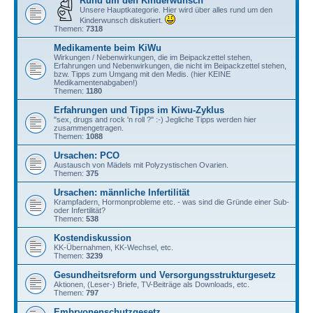
Rund um den Kinderwunsch
Unsere Hauptkategorie. Hier wird über alles rund um den
Kinderwunsch diskutiert.
Themen:
7318
Medikamente beim KiWu
Wirkungen / Nebenwirkungen, die im Beipackzettel stehen,
Erfahrungen und Nebenwirkungen, die nicht im Beipackzettel stehen,
bzw. Tipps zum Umgang mit den Medis. (hier KEINE
Medikamentenabgaben!)
Themen:
1180
Erfahrungen und Tipps im Kiwu-Zyklus
"sex, drugs and rock 'n roll ?" :-) Jegliche Tipps werden hier
zusammengetragen.
Themen:
1088
Ursachen: PCO
Austausch von Mädels mit Polyzystischen Ovarien.
Themen:
375
Ursachen: männliche Infertilität
Krampfadern, Hormonprobleme etc. - was sind die Gründe einer Sub-
oder Infertilität?
Themen:
538
Kostendiskussion
KK-Übernahmen, KK-Wechsel, etc.
Themen:
3239
Gesundheitsreform und Versorgungsstrukturgesetz
Aktionen, (Leser-) Briefe, TV-Beiträge als Downloads, etc.
Themen:
797
Embryonenschutzgesetz