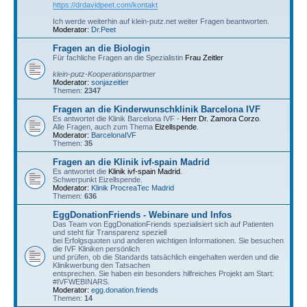
https://drdavidpeet.com/kontakt
Ich werde weiterhin auf klein-putz.net weiter Fragen beantworten.
Moderator:
Dr.Peet
Fragen an die Biologin
Für fachliche Fragen an die Spezialistin
Frau Zeitler
klein-putz-Kooperationspartner
Moderator:
sonjazeitler
Themen:
2347
Fragen an die Kinderwunschklinik Barcelona IVF
Es antwortet die Klinik Barcelona IVF -
Herr Dr. Zamora Corzo
.
Alle Fragen, auch zum Thema
Eizellspende
.
Moderator:
BarcelonaIVF
Themen:
35
Fragen an die Klinik ivf-spain Madrid
Es antwortet die
Klinik ivf-spain Madrid
.
Schwerpunkt Eizellspende.
Moderator:
Klinik ProcreaTec Madrid
Themen:
636
EggDonationFriends - Webinare und Infos
Das Team von EggDonationFriends spezialisiert sich auf Patienten
und steht für Transparenz speziell
bei Erfolgsquoten und anderen wichtigen Informationen. Sie besuchen
die IVF Kliniken persönlich
und prüfen, ob die Standards tatsächlich eingehalten werden und die
Klinikwerbung den Tatsachen
entsprechen. Sie haben ein besonders hilfreiches Projekt am Start:
#IVFWEBINARS.
Moderator:
egg.donation.friends
Themen:
14