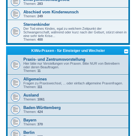
Themen:
283
Abschied vom Kinderwunsch
Themen:
249
Sternenkinder
Der Tod eines Kindes, egal zu welchem Zeitpunkt der
Schwangerschaft, während oder kurz nach der Geburt, stürzt einen in
eine sehr tiefe Krise...
Themen:
400
KiWu-Praxen - für Einsteiger und Wechsler
Praxis- und Zentrumsvorstellung
Hier bitte nur Vorstellungen von Praxen. Bitte NUR von Betreibern
oder deren Beauftragen.
Themen:
11
Allgemeines
Fragen zu Praxiswechsel, ... oder einfach allgemeine Praxenfragen.
Themen:
111
Ausland
Themen:
1061
Baden-Württemberg
Themen:
424
Bayern
Themen:
370
Berlin