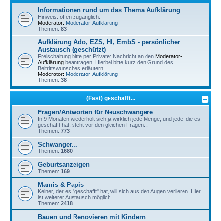
Informationen rund um das Thema Aufklärung
Hinweis: offen zugänglich.
Moderator:
Moderator-Aufklärung
Themen:
83
Aufklärung Ado, EZS, HI, EmbS - persönlicher
Austausch (geschützt)
Freischaltung bitte per Privater Nachricht an den
Moderator-
Aufklärung
beantragen. Hierbei bitte kurz den Grund des
Beitrittswunsches erläutern.
Moderator:
Moderator-Aufklärung
Themen:
38
(Fast) geschafft...
Fragen/Antworten für Neuschwangere
In 9 Monaten wiederholt sich ja wirklich jede Menge, und jede, die es
geschafft hat, steht vor den gleichen Fragen...
Themen:
773
Schwanger...
Themen:
1680
Geburtsanzeigen
Themen:
169
Mamis & Papis
Keiner, der es "geschafft" hat, will sich aus den Augen verlieren. Hier
ist weiterer Austausch möglich.
Themen:
2418
Bauen und Renovieren mit Kindern