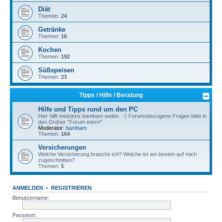
Diät
Themen:
24
Getränke
Themen:
16
Kochen
Themen:
192
Süßspeisen
Themen:
23
Tipps / Hilfe / Beratung
Hilfe und Tipps rund um den PC
Hier hilft meistens bambam weiter. :-) Forumsbezogene Fragen bitte in
den Ordner "Forum intern"
Moderator:
bambam
Themen:
164
Versicherungen
Welche Versicherung brauche ich? Welche ist am besten auf mich
zugeschnitten?
Themen:
5
ANMELDEN
•
REGISTRIEREN
Benutzername:
Passwort: