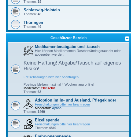
Themen:
19
Schleswig-Holstein
Themen:
46
Thüringen
Themen:
49
Geschützter Bereich
Medikamentenabgabe und -tausch
Hier können Medikamenten-Restbestände getauscht oder
abgegeben werden.
Keine Haftung! Abgabe/Tausch auf eigenes
Risiko!
Freischaltungen bitte hier beantragen
Postings bleiben maximal 4 Wochen lang online!
Moderator:
Chrischn
Themen:
63
Adoption im In- und Ausland, Pflegekinder
Freischaltungen bitte hier beantragen
Moderator:
Ayana
Themen:
1469
Eizellspende
Freischaltungen bitte hier beantragen
Themen:
4849
Embryonenspende