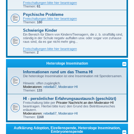
Freischaltungen bitte hier beantragen
Themen:
61
Psychische Probleme
Freischaltungen bitte hier beantragen
Themen:
180
Schwierige Kinder
Ein Bereich für Eltern von Kindern/Teenagern, die z. b. straffällig sind,
ständig in der Schule negativ auffallen usw. oder sogar von zuhause
raus sind, da es gar nicht mehr ging...
Freischaltungen bitte hier beantragen
Themen:
2
Heterologe Insemination
Informationen rund um das Thema HI
Die heterologe Insemination ist eine Insemination mit Spendersamen.
Hinweis: offen zugänglich.
Moderatoren:
rebella67
,
Moderator-HI
Themen:
133
HI - persönlicher Erfahrungsaustausch (geschützt)
Freischaltung bitte per
Privater Nachricht an den Moderator-HI
beantragen. Hierbei bitte kurz den Grund des Beitrittswunsches
erläutern.
Moderatoren:
rebella67
,
Moderator-HI
Themen:
1168
Aufklärung Adoption, Eizellenspende, Heterologe Insemination,
Embryonenspende