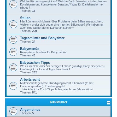
Welche Förderungen gibt es? Welche Bank finanziert mit den besten
Konditionen und kompetenter Beratung? Was für Darlehensformen
gibt es?
Themen:
16
Stillen
Hier können sich Mamis über Probleme beim Stillen austauschen.
Vielleicht ergibt sich sogar eine Internet-Stillgruppe? Wir haben nun
auch eine Stillberaterin! Danke an Nanni***!
Themen:
209
Tagesmütter und Babysitter
Themen:
24
Babymenüs
Rezepttauschordner für Babymenüs
Themen:
48
Babysachen-Tipps
Wo es im Netz oder "im richtigen Leben" günstige Baby-Sachen zu
kaufen gibt. Links und Tipps hier hinein!
Themen:
252
Arbeitsrecht
Mutterschaftsgesetze, Kündigungsrecht, Elternzeit (früher
Erziehungsurlaub), Erziehungsgeld
...hier könnt Ihr Euch Tipps holen, wie Ihr verfahren könnt.
Themen:
541
Klinikführer
Allgemeines
Themen:
5