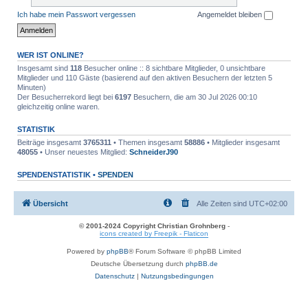
Ich habe mein Passwort vergessen
Angemeldet bleiben
WER IST ONLINE?
Insgesamt sind
118
Besucher online :: 8 sichtbare Mitglieder, 0 unsichtbare
Mitglieder und 110 Gäste (basierend auf den aktiven Besuchern der letzten 5
Minuten)
Der Besucherrekord liegt bei
6197
Besuchern, die am 30 Jul 2026 00:10
gleichzeitig online waren.
STATISTIK
Beiträge insgesamt
3765311
• Themen insgesamt
58886
• Mitglieder insgesamt
48055
• Unser neuestes Mitglied:
SchneiderJ90
SPENDENSTATISTIK •
SPENDEN
Übersicht
Alle Zeiten sind
UTC+02:00
© 2001-2024 Copyright Christian Grohnberg
-
icons created by Freepik - Flaticon
Powered by
phpBB
® Forum Software © phpBB Limited
Deutsche Übersetzung durch
phpBB.de
Datenschutz
|
Nutzungsbedingungen