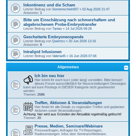
Inkontinenz und die Scham
Letzter Beitrag von
Sonnenschein007
«
02 Aug 2026 21:47
Antworten:
1
Bitte um Einschätzung nach schmerzhaftem und
abgebrochenem Probe-Embryotransfer
Letzter Beitrag von
Tanias
«
14 Jul 2026 09:26
Gescheiterte Embryonenspende
Letzter Beitrag von
Qwertzu
«
20 Jun 2026 13:16
Antworten:
8
Intralipid Infusionen
Letzter Beitrag von
Valeria45
«
16 Jun 2026 07:06
Allgemeines
Ich bin neu hier
Hier könnt ihr euch kurz (oder lang) vorstellen. Bitte benutzt
dieses Forum ausschließlich für Neuvorstellungen! Deswegen
kann auf eure Postings in DIESER Kategorie nicht geantwortet
werden.
Themen:
2586
Treffen, Aktionen & Veranstaltungen
Hier findet ihr alle Details zu regionalen Treffen und geplanten
Aktionen sowie Veranstaltungen.
Achtung: hier wird aus Gründen der Aktualität regelmäßig gelöscht!
Themen:
20
Presse, Medien, Seminare/Webinare
Presseanfragen, Anfragen für TV-Reportagen,
Radiosendungen. Infos über Seminare/Webinare.