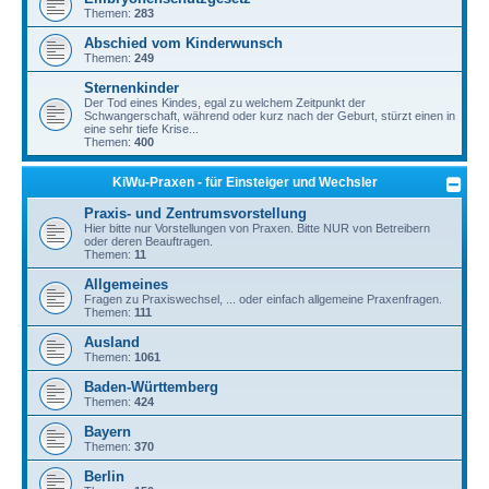
Themen:
283
Abschied vom Kinderwunsch
Themen:
249
Sternenkinder
Der Tod eines Kindes, egal zu welchem Zeitpunkt der
Schwangerschaft, während oder kurz nach der Geburt, stürzt einen in
eine sehr tiefe Krise...
Themen:
400
KiWu-Praxen - für Einsteiger und Wechsler
Praxis- und Zentrumsvorstellung
Hier bitte nur Vorstellungen von Praxen. Bitte NUR von Betreibern
oder deren Beauftragen.
Themen:
11
Allgemeines
Fragen zu Praxiswechsel, ... oder einfach allgemeine Praxenfragen.
Themen:
111
Ausland
Themen:
1061
Baden-Württemberg
Themen:
424
Bayern
Themen:
370
Berlin