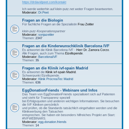
https://drdavidpeet.com/kontakt
Ich werde weiterhin auf klein-putz.net weiter Fragen beantworten.
Moderator:
Dr.Peet
Fragen an die Biologin
Für fachliche Fragen an die Spezialistin
Frau Zeitler
klein-putz-Kooperationspartner
Moderator:
sonjazeitler
Themen:
2347
Fragen an die Kinderwunschklinik Barcelona IVF
Es antwortet die Klinik Barcelona IVF -
Herr Dr. Zamora Corzo
.
Alle Fragen, auch zum Thema
Eizellspende
.
Moderator:
BarcelonaIVF
Themen:
35
Fragen an die Klinik ivf-spain Madrid
Es antwortet die
Klinik ivf-spain Madrid
.
Schwerpunkt Eizellspende.
Moderator:
Klinik ProcreaTec Madrid
Themen:
636
EggDonationFriends - Webinare und Infos
Das Team von EggDonationFriends spezialisiert sich auf Patienten
und steht für Transparenz speziell
bei Erfolgsquoten und anderen wichtigen Informationen. Sie besuchen
die IVF Kliniken persönlich
und prüfen, ob die Standards tatsächlich eingehalten werden und die
Klinikwerbung den Tatsachen
entsprechen. Sie haben ein besonders hilfreiches Projekt am Start:
#IVFWEBINARS.
Moderator:
egg.donation.friends
Themen:
14