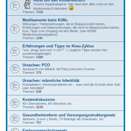
Rund um den Kinderwunsch
Unsere Hauptkategorie. Hier wird über alles rund um den
Kinderwunsch diskutiert.
Themen:
7318
Medikamente beim KiWu
Wirkungen / Nebenwirkungen, die im Beipackzettel stehen,
Erfahrungen und Nebenwirkungen, die nicht im Beipackzettel stehen,
bzw. Tipps zum Umgang mit den Medis. (hier KEINE
Medikamentenabgaben!)
Themen:
1180
Erfahrungen und Tipps im Kiwu-Zyklus
"sex, drugs and rock 'n roll ?" :-) Jegliche Tipps werden hier
zusammengetragen.
Themen:
1088
Ursachen: PCO
Austausch von Mädels mit Polyzystischen Ovarien.
Themen:
375
Ursachen: männliche Infertilität
Krampfadern, Hormonprobleme etc. - was sind die Gründe einer Sub-
oder Infertilität?
Themen:
538
Kostendiskussion
KK-Übernahmen, KK-Wechsel, etc.
Themen:
3239
Gesundheitsreform und Versorgungsstrukturgesetz
Aktionen, (Leser-) Briefe, TV-Beiträge als Downloads, etc.
Themen:
797
Embryonenschutzgesetz