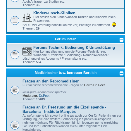
Auch Anfragen zu Studien etc.
Themen:
35
Kinderwunsch-Kliniken
Hier stellen sich Kinderwunsch-Klinken und Kinderwunsch-
Praxen vor.
Bei zu viel Werbung behalte ich mir vor, Postings zu entfernen.
Themen:
29
Forum intern
Forums-Technik, Bedienung & Unterstützung
Hier kommt alles rund um die Forums-Technik rein.
Wünsche / Probleme / Bedienung / Namenswechsel /
Löschung eines Accounts / Freischaltung etc.
Themen:
554
Medizinischer bzw. betreuter Bereich
Fragen an den Repromediziner
Für fachliche repromedizinische Fragen an
Herrn Dr. Peet
klein-putz-Kooperationspartner
Moderator:
Dr.Peet
Themen:
10409
Fragen an Dr. Peet rund um die Eizellspende -
Barcelona - Instituto Marquès
Ab sofort stehe ich sowohl online als auch vor Ort für Patientinnen zur
Verfügung, die eine weitere Behandlung in Spanien in Anspruch
nehmen möchten. Für Rückfragen bin ich jederzeit gerne erreichbar.
Sie und Ihre Patientinnen können mich unter folgendem Link
kontaktieren: