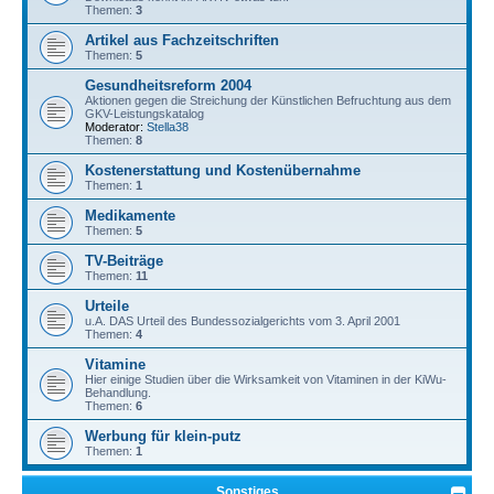
Themen:
3
Artikel aus Fachzeitschriften
Themen:
5
Gesundheitsreform 2004
Aktionen gegen die Streichung der Künstlichen Befruchtung aus dem
GKV-Leistungskatalog
Moderator:
Stella38
Themen:
8
Kostenerstattung und Kostenübernahme
Themen:
1
Medikamente
Themen:
5
TV-Beiträge
Themen:
11
Urteile
u.A. DAS Urteil des Bundessozialgerichts vom 3. April 2001
Themen:
4
Vitamine
Hier einige Studien über die Wirksamkeit von Vitaminen in der KiWu-
Behandlung.
Themen:
6
Werbung für klein-putz
Themen:
1
Sonstiges