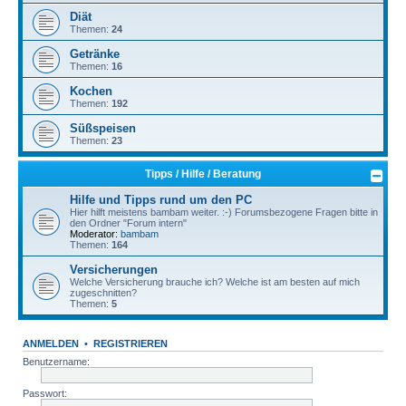
Diät
Themen:
24
Getränke
Themen:
16
Kochen
Themen:
192
Süßspeisen
Themen:
23
Tipps / Hilfe / Beratung
Hilfe und Tipps rund um den PC
Hier hilft meistens bambam weiter. :-) Forumsbezogene Fragen bitte in
den Ordner "Forum intern"
Moderator:
bambam
Themen:
164
Versicherungen
Welche Versicherung brauche ich? Welche ist am besten auf mich
zugeschnitten?
Themen:
5
ANMELDEN
•
REGISTRIEREN
Benutzername:
Passwort: