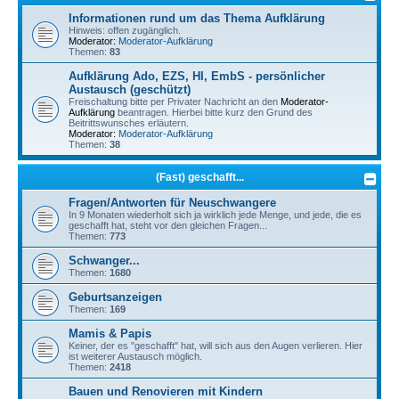
Informationen rund um das Thema Aufklärung
Hinweis: offen zugänglich.
Moderator:
Moderator-Aufklärung
Themen:
83
Aufklärung Ado, EZS, HI, EmbS - persönlicher
Austausch (geschützt)
Freischaltung bitte per Privater Nachricht an den
Moderator-
Aufklärung
beantragen. Hierbei bitte kurz den Grund des
Beitrittswunsches erläutern.
Moderator:
Moderator-Aufklärung
Themen:
38
(Fast) geschafft...
Fragen/Antworten für Neuschwangere
In 9 Monaten wiederholt sich ja wirklich jede Menge, und jede, die es
geschafft hat, steht vor den gleichen Fragen...
Themen:
773
Schwanger...
Themen:
1680
Geburtsanzeigen
Themen:
169
Mamis & Papis
Keiner, der es "geschafft" hat, will sich aus den Augen verlieren. Hier
ist weiterer Austausch möglich.
Themen:
2418
Bauen und Renovieren mit Kindern