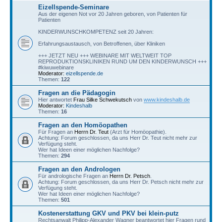
Eizellspende-Seminare
Aus der eigenen Not vor 20 Jahren geboren, von Patienten für
Patienten
KINDERWUNSCHKOMPETENZ seit 20 Jahren:
Erfahrungsaustausch, von Betroffenen, über Kliniken
+++ JETZT NEU +++ WEBINARE MIT WELTWEIT TOP
REPRODUKTIONSKLINIKEN RUND UM DEN KINDERWUNSCH +++
#kiwuwebinare
Moderator:
eizellspende.de
Themen:
122
Fragen an die Pädagogin
Hier antwortet
Frau Silke Schwekutsch
von
www.kindeshalb.de
Moderator:
Kindeshalb
Themen:
16
Fragen an den Homöopathen
Für Fragen an
Herrn Dr. Teut
(Arzt für Homöopathie).
Achtung: Forum geschlossen, da uns Herr Dr. Teut nicht mehr zur
Verfügung steht.
Wer hat Ideen einer möglichen Nachfolge?
Themen:
294
Fragen an den Andrologen
Für andrologische Fragen an
Herrn Dr. Petsch
.
Achtung: Forum geschlossen, da uns Herr Dr. Petsch nicht mehr zur
Verfügung steht.
Wer hat Ideen einer möglichen Nachfolge?
Themen:
501
Kostenerstattung GKV und PKV bei klein-putz
Rechtsanwalt Philipp-Alexander Wagner beantwortet hier Fragen rund