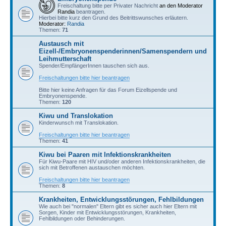
Freischaltung bitte per Privater Nachricht
an den Moderator
Randia
beantragen.
Hierbei bitte kurz den Grund des Beitrittswunsches erläutern.
Moderator:
Randia
Themen:
71
Austausch mit
Eizell-/Embryonenspenderinnen/Samenspendern und
Leihmutterschaft
Spender/EmpfängerInnen tauschen sich aus.
Freischaltungen bitte hier beantragen
Bitte hier keine Anfragen für das Forum Eizellspende und
Embryonenspende.
Themen:
120
Kiwu und Translokation
Kinderwunsch mit Translokation.
Freischaltungen bitte hier beantragen
Themen:
41
Kiwu bei Paaren mit Infektionskrankheiten
Für Kiwu-Paare mit HIV und/oder anderen Infektionskrankheiten, die
sich mit Betroffenen austauschen möchten.
Freischaltungen bitte hier beantragen
Themen:
8
Krankheiten, Entwicklungsstörungen, Fehlbildungen
Wie auch bei "normalen" Eltern gibt es sicher auch hier Eltern mit
Sorgen, Kinder mit Entwicklungsstörungen, Krankheiten,
Fehlbildungen oder Behinderungen.