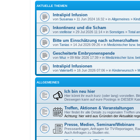
AKTUELLE THEMEN
Intralipid Infusion
von
Susanaa
» 11 Jun 2024 16:32 » in
Allgemeines
»
Kind
Inkontinenz und die Scham
von
stellistar
» 29 Jul 2026 11:14 » in
Sonstiges
»
Total a
Bitte um Einschätzung nach schmerzhaftem
von
Tanias
» 14 Jul 2026 09:26 » in
Medizinischer bzw. be
Gescheiterte Embryonenspende
von
Wuz
» 09 Mär 2026 17:39 » in
Medizinischer bzw. bet
Intralipid Infusionen
von
Valeria45
» 16 Jun 2026 07:06 » in
Kinderwunsch
»
M
ALLGEMEINES
Ich bin neu hier
Hier könnt ihr euch kurz (oder lang) vorstellen. B
Deswegen kann auf eure Postings in DIESER Kate
Treffen, Aktionen & Veranstaltungen
Hier findet ihr alle Details zu regionalen Treffen 
Achtung: hier wird aus Gründen der Aktualität reg
Presse, Medien, Seminare/Webinare
Presseanfragen, Anfragen für TV-Reportagen, Ra
Auch Anfragen zu Studien etc.