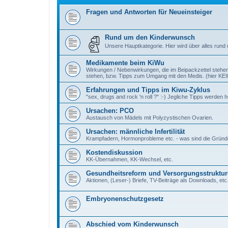
Fragen und Antworten für Neueinsteiger
Rund um den Kinderwunsch
Unsere Hauptkategorie. Hier wird über alles rund
Medikamente beim KiWu
Wirkungen / Nebenwirkungen, die im Beipackzettel stehen
stehen, bzw. Tipps zum Umgang mit den Medis. (hier K
Erfahrungen und Tipps im Kiwu-Zyklus
"sex, drugs and rock 'n roll ?" :-) Jegliche Tipps werde
Ursachen: PCO
Austausch von Mädels mit Polyzystischen Ovarien.
Ursachen: männliche Infertilität
Krampfadern, Hormonprobleme etc. - was sind die Gründe e
Kostendiskussion
KK-Übernahmen, KK-Wechsel, etc.
Gesundheitsreform und Versorgungsstruktur
Aktionen, (Leser-) Briefe, TV-Beiträge als Downloads, etc
Embryonenschutzgesetz
Abschied vom Kinderwunsch