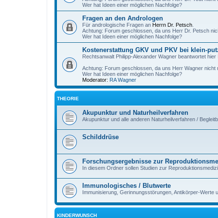
Wer hat Ideen einer möglichen Nachfolge?
Fragen an den Andrologen
Für andrologische Fragen an
Herrn Dr. Petsch
.
Achtung: Forum geschlossen, da uns Herr Dr. Petsch nic
Wer hat Ideen einer möglichen Nachfolge?
Kostenerstattung GKV und PKV bei klein-put
Rechtsanwalt Philipp-Alexander Wagner beantwortet hier
Achtung: Forum geschlossen, da uns Herr Wagner nicht m
Wer hat Ideen einer möglichen Nachfolge?
Moderator:
RA Wagner
THEORIE
Akupunktur und Naturheilverfahren
Akupunktur und alle anderen Naturheilverfahren / Begleit
Schilddrüse
Forschungsergebnisse zur Reproduktionsme
In diesem Ordner sollen Studien zur Reproduktionsmedi
Immunologisches / Blutwerte
Immunisierung, Gerinnungsstörungen, Antikörper-Werte 
KINDERWUNSCH