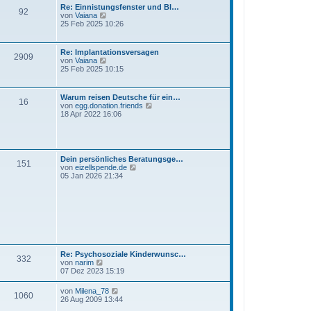
t
Re: Einnistungsfenster und Bl…
92
e
N
von
Vaiana
r
e
25 Feb 2025 10:26
B
u
e
e
i
s
Re: Implantationsversagen
t
2909
t
N
von
Vaiana
r
e
e
25 Feb 2025 10:15
a
r
u
g
B
e
e
s
Warum reisen Deutsche für ein…
i
16
t
N
von
egg.donation.friends
t
e
e
18 Apr 2022 16:06
r
r
u
a
B
e
g
e
s
i
t
t
e
Dein persönliches Beratungsge…
r
151
r
N
von
eizellspende.de
a
B
e
05 Jan 2026 21:34
g
e
u
i
e
t
s
r
t
a
e
g
r
B
e
i
Re: Psychosoziale Kinderwunsc…
332
t
N
von
narim
r
e
07 Dez 2023 15:19
a
u
g
e
N
von
Milena_78
1060
s
e
26 Aug 2009 13:44
t
u