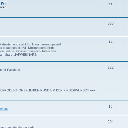
 IVF
35
Corzo
.
636
14
atienten und steht für Transparenz speziell
ie besuchen die IVF Kliniken persönlich
rden und die Klinikwerbung den Tatsachen
kt am Start: #IVFWEBINARS.
122
n für Patienten
P REPRODUKTIONSKLINIKEN RUND UM DEN KINDERWUNSCH +++
16
lb.de
294
mehr zur Verfügung steht.