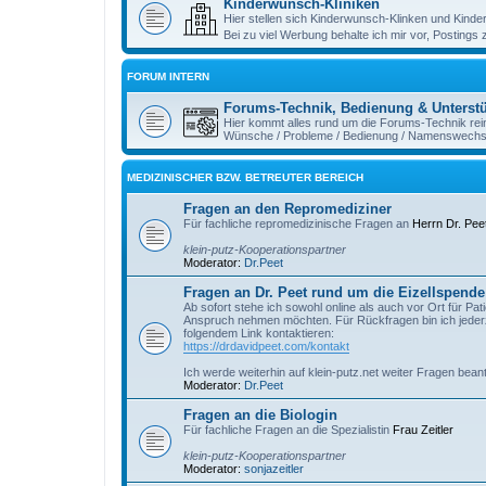
Kinderwunsch-Kliniken
Hier stellen sich Kinderwunsch-Klinken und Kind
Bei zu viel Werbung behalte ich mir vor, Postings
FORUM INTERN
Forums-Technik, Bedienung & Unterst
Hier kommt alles rund um die Forums-Technik rei
Wünsche / Probleme / Bedienung / Namenswechsel
MEDIZINISCHER BZW. BETREUTER BEREICH
Fragen an den Repromediziner
Für fachliche repromedizinische Fragen an
Herrn Dr. Pee
klein-putz-Kooperationspartner
Moderator:
Dr.Peet
Fragen an Dr. Peet rund um die Eizellspende 
Ab sofort stehe ich sowohl online als auch vor Ort für Pat
Anspruch nehmen möchten. Für Rückfragen bin ich jederze
folgendem Link kontaktieren:
https://drdavidpeet.com/kontakt
Ich werde weiterhin auf klein-putz.net weiter Fragen bean
Moderator:
Dr.Peet
Fragen an die Biologin
Für fachliche Fragen an die Spezialistin
Frau Zeitler
klein-putz-Kooperationspartner
Moderator:
sonjazeitler