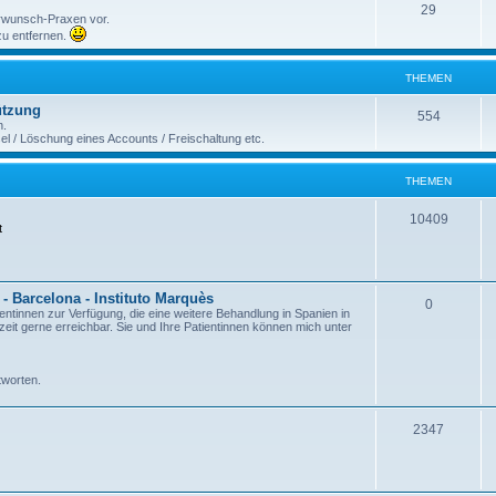
29
erwunsch-Praxen vor.
 zu entfernen.
THEMEN
ützung
554
n.
 / Löschung eines Accounts / Freischaltung etc.
THEMEN
10409
t
- Barcelona - Instituto Marquès
0
ientinnen zur Verfügung, die eine weitere Behandlung in Spanien in
it gerne erreichbar. Sie und Ihre Patientinnen können mich unter
tworten.
2347