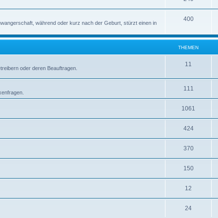
400
wangerschaft, während oder kurz nach der Geburt, stürzt einen in
THEMEN
11
etreibern oder deren Beauftragen.
111
xenfragen.
1061
424
370
150
12
24