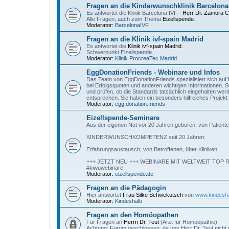
Fragen an die Kinderwunschklinik Barcelona
Es antwortet die Klinik Barcelona IVF -
Herr Dr. Zamora 
Alle Fragen, auch zum Thema
Eizellspende
.
Moderator:
BarcelonaIVF
Fragen an die Klinik ivf-spain Madrid
Es antwortet die
Klinik ivf-spain Madrid
.
Schwerpunkt Eizellspende.
Moderator:
Klinik ProcreaTec Madrid
EggDonationFriends - Webinare und Infos
Das Team von EggDonationFriends spezialisiert sich auf P
bei Erfolgsquoten und anderen wichtigen Informationen. S
und prüfen, ob die Standards tatsächlich eingehalten we
entsprechen. Sie haben ein besonders hilfreiches Proje
Moderator:
egg.donation.friends
Eizellspende-Seminare
Aus der eigenen Not vor 20 Jahren geboren, von Patiente
KINDERWUNSCHKOMPETENZ seit 20 Jahren:
Erfahrungsaustausch, von Betroffenen, über Kliniken
+++ JETZT NEU +++ WEBINARE MIT WELTWEIT TO
#kiwuwebinare
Moderator:
eizellspende.de
Fragen an die Pädagogin
Hier antwortet
Frau Silke Schwekutsch
von
www.kindesha
Moderator:
Kindeshalb
Fragen an den Homöopathen
Für Fragen an
Herrn Dr. Teut
(Arzt für Homöopathie).
Achtung: Forum geschlossen, da uns Herr Dr. Teut nicht 