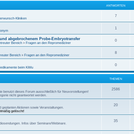
ANTWORTEN
7
erwunsch-Kliniken
1
nonym
 und abgebrochenem Probe-Embryotransfer
0
treuter Bereich
»
Fragen an den Repromediziner
8
reuter Bereich
»
Fragen an den Repromediziner
0
edikamente beim KiWu
THEMEN
2586
itte benutzt dieses Forum ausschließlich für Neuvorstellungen!
gorie nicht geantwortet werden.
20
und geplanten Aktionen sowie Veranstaltungen.
elmäßig gelöscht!
35
diosendungen. Infos über Seminare/Webinare.