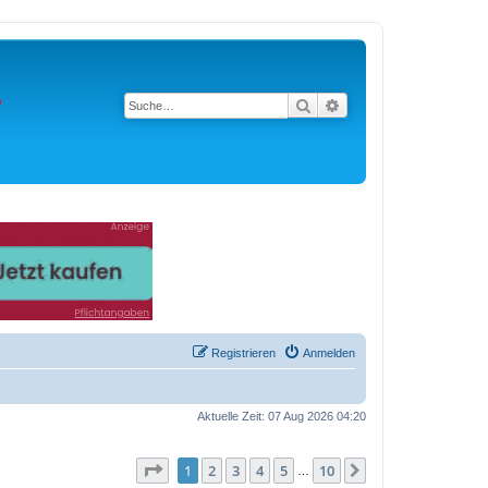
Suche
Erweiterte Suche
Registrieren
Anmelden
Aktuelle Zeit: 07 Aug 2026 04:20
Seite
1
von
10
1
2
3
4
5
10
Nächste
…