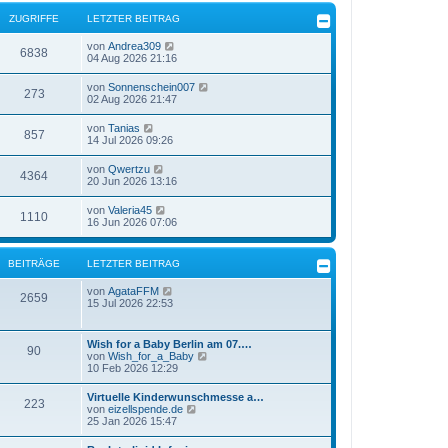
ZUGRIFFE
LETZTER BEITRAG
von
Andrea309
6838
04 Aug 2026 21:16
von
Sonnenschein007
273
02 Aug 2026 21:47
von
Tanias
857
14 Jul 2026 09:26
von
Qwertzu
4364
20 Jun 2026 13:16
von
Valeria45
1110
16 Jun 2026 07:06
BEITRÄGE
LETZTER BEITRAG
N
von
AgataFFM
2659
e
15 Jul 2026 22:53
u
e
s
Wish for a Baby Berlin am 07.…
90
t
N
von
Wish_for_a_Baby
e
e
10 Feb 2026 12:29
r
u
B
e
Virtuelle Kinderwunschmesse a…
e
223
s
N
von
eizellspende.de
i
t
e
25 Jan 2026 15:47
t
e
u
r
r
e
a