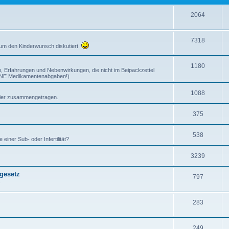
2064
7318
 um den Kinderwunsch diskutiert.
1180
, Erfahrungen und Nebenwirkungen, die nicht im Beipackzettel
EINE Medikamentenabgaben!)
1088
n hier zusammengetragen.
375
538
iner Sub- oder Infertilität?
3239
gesetz
797
.
283
249