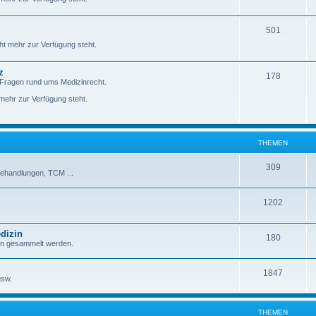
501
ht mehr zur Verfügung steht.
z
178
 Fragen rund ums Medizinrecht.
ehr zur Verfügung steht.
THEMEN
309
behandlungen, TCM ...
1202
dizin
180
zin gesammelt werden.
1847
usw.
THEMEN