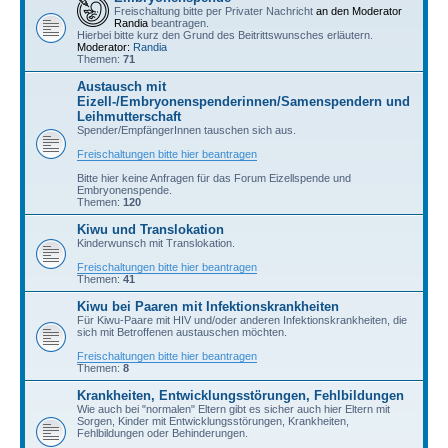
Freischaltung bitte per Privater Nachricht
an den Moderator
Randia
beantragen.
Hierbei bitte kurz den Grund des Beitrittswunsches erläutern.
Moderator:
Randia
Themen:
71
Austausch mit
Eizell-/Embryonenspenderinnen/Samenspendern und
Leihmutterschaft
Spender/EmpfängerInnen tauschen sich aus.
Freischaltungen bitte hier beantragen
Bitte hier keine Anfragen für das Forum Eizellspende und
Embryonenspende.
Themen:
120
Kiwu und Translokation
Kinderwunsch mit Translokation.
Freischaltungen bitte hier beantragen
Themen:
41
Kiwu bei Paaren mit Infektionskrankheiten
Für Kiwu-Paare mit HIV und/oder anderen Infektionskrankheiten, die
sich mit Betroffenen austauschen möchten.
Freischaltungen bitte hier beantragen
Themen:
8
Krankheiten, Entwicklungsstörungen, Fehlbildungen
Wie auch bei "normalen" Eltern gibt es sicher auch hier Eltern mit
Sorgen, Kinder mit Entwicklungsstörungen, Krankheiten,
Fehlbildungen oder Behinderungen.