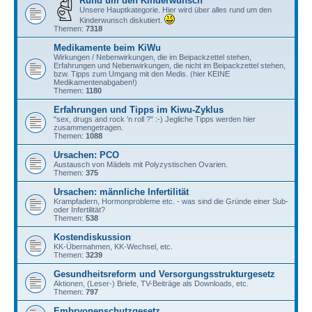
Rund um den Kinderwunsch
Unsere Hauptkategorie. Hier wird über alles rund um den
Kinderwunsch diskutiert.
Themen:
7318
Medikamente beim KiWu
Wirkungen / Nebenwirkungen, die im Beipackzettel stehen,
Erfahrungen und Nebenwirkungen, die nicht im Beipackzettel stehen,
bzw. Tipps zum Umgang mit den Medis. (hier KEINE
Medikamentenabgaben!)
Themen:
1180
Erfahrungen und Tipps im Kiwu-Zyklus
"sex, drugs and rock 'n roll ?" :-) Jegliche Tipps werden hier
zusammengetragen.
Themen:
1088
Ursachen: PCO
Austausch von Mädels mit Polyzystischen Ovarien.
Themen:
375
Ursachen: männliche Infertilität
Krampfadern, Hormonprobleme etc. - was sind die Gründe einer Sub-
oder Infertilität?
Themen:
538
Kostendiskussion
KK-Übernahmen, KK-Wechsel, etc.
Themen:
3239
Gesundheitsreform und Versorgungsstrukturgesetz
Aktionen, (Leser-) Briefe, TV-Beiträge als Downloads, etc.
Themen:
797
Embryonenschutzgesetz