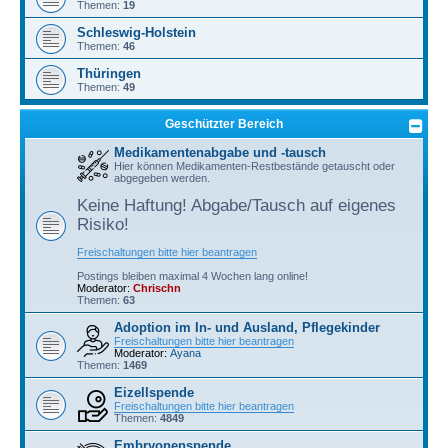
Themen:
19
Schleswig-Holstein
Themen:
46
Thüringen
Themen:
49
Geschützter Bereich
Medikamentenabgabe und -tausch
Hier können Medikamenten-Restbestände getauscht oder
abgegeben werden.
Keine Haftung! Abgabe/Tausch auf eigenes
Risiko!
Freischaltungen bitte hier beantragen
Postings bleiben maximal 4 Wochen lang online!
Moderator:
Chrischn
Themen:
63
Adoption im In- und Ausland, Pflegekinder
Freischaltungen bitte hier beantragen
Moderator:
Ayana
Themen:
1469
Eizellspende
Freischaltungen bitte hier beantragen
Themen:
4849
Embryonenspende