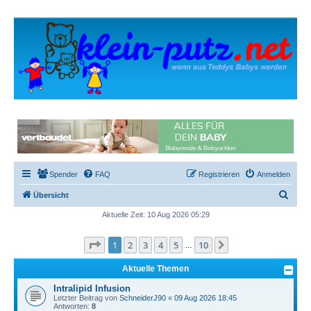
Spender
FAQ
Registrieren
Anmelden
S
Übersicht
u
Aktuelle Zeit: 10 Aug 2026 05:29
c
Seite
1
von
10
1
2
3
4
5
10
Nächste
h
…
e
Aktuelle Themen
Intralipid Infusion
Letzter Beitrag von
SchneiderJ90
«
09 Aug 2026 18:45
Antworten:
8