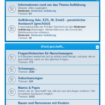
Informationen rund um das Thema Aufklärung
Hinweis: offen zugänglich.
Moderator:
Moderator-Aufklärung
Themen:
83
Aufklärung Ado, EZS, HI, EmbS - persönlicher
Austausch (geschützt)
Freischaltung bitte per Privater Nachricht an den
Moderator-
Aufklärung
beantragen. Hierbei bitte kurz den Grund des
Beitrittswunsches erläutern.
Moderator:
Moderator-Aufklärung
Themen:
38
(Fast) geschafft...
Fragen/Antworten für Neuschwangere
In 9 Monaten wiederholt sich ja wirklich jede Menge, und jede, die es
geschafft hat, steht vor den gleichen Fragen...
Themen:
773
Schwanger...
Themen:
1680
Geburtsanzeigen
Themen:
169
Mamis & Papis
Keiner, der es "geschafft" hat, will sich aus den Augen verlieren. Hier
ist weiterer Austausch möglich.
Themen:
2418
Bauen und Renovieren mit Kindern