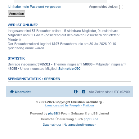
Ich habe mein Passwort vergessen
Angemeldet bleiben
WER IST ONLINE?
Insgesamt sind
87
Besucher online :: 5 sichtbare Mitglieder, 0 unsichtbare
Mitglieder und 82 Gäste (basierend auf den aktiven Besuchern der letzten 5
Minuten)
Der Besucherrekord liegt bei
6197
Besuchern, die am 30 Jul 2026 00:10
gleichzeitig online waren.
STATISTIK
Beiträge insgesamt
3765311
• Themen insgesamt
58886
• Mitglieder insgesamt
48055
• Unser neuestes Mitglied:
SchneiderJ90
SPENDENSTATISTIK •
SPENDEN
Übersicht
Alle Zeiten sind
UTC+02:00
© 2001-2024 Copyright Christian Grohnberg
-
icons created by Freepik - Flaticon
Powered by
phpBB
® Forum Software © phpBB Limited
Deutsche Übersetzung durch
phpBB.de
Datenschutz
|
Nutzungsbedingungen