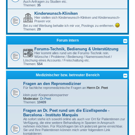
Auch Anfragen zu Studien etc.
Themen:
35
Kinderwunsch-Kliniken
Hier stellen sich Kinderwunsch-Klinken und Kinderwunsch-
Praxen vor.
Bei zu viel Werbung behalte ich mir vor, Postings zu entfernen.
Themen:
29
Forum intern
Forums-Technik, Bedienung & Unterstützung
Hier kommt alles rund um die Forums-Technik rein.
Wünsche / Probleme / Bedienung / Namenswechsel /
Löschung eines Accounts / Freischaltung etc.
Themen:
554
Medizinischer bzw. betreuter Bereich
Fragen an den Repromediziner
Für fachliche repromedizinische Fragen an
Herrn Dr. Peet
klein-putz-Kooperationspartner
Moderator:
Dr.Peet
Themen:
10409
Fragen an Dr. Peet rund um die Eizellspende -
Barcelona - Instituto Marquès
Ab sofort stehe ich sowohl online als auch vor Ort für Patientinnen zur
Verfügung, die eine weitere Behandlung in Spanien in Anspruch
nehmen möchten. Für Rückfragen bin ich jederzeit gerne erreichbar.
Sie und Ihre Patientinnen können mich unter folgendem Link
kontaktieren: