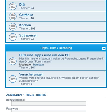
Diät
Themen:
24
Getränke
Themen:
16
Kochen
Themen:
192
Süßspeisen
Themen:
23
Tipps / Hilfe / Beratung
Hilfe und Tipps rund um den PC
Hier hilft meistens bambam weiter. :-) Forumsbezogene Fragen bitte in
den Ordner "Forum intern"
Moderator:
bambam
Themen:
164
Versicherungen
Welche Versicherung brauche ich? Welche ist am besten auf mich
zugeschnitten?
Themen:
5
ANMELDEN
•
REGISTRIEREN
Benutzername:
Passwort: