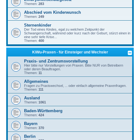
Themen:
283
Abschied vom Kinderwunsch
Themen:
249
Sternenkinder
Der Tod eines Kindes, egal zu welchem Zeitpunkt der
Schwangerschaft, während oder kurz nach der Geburt, stürzt einen in
eine sehr tiefe Krise...
Themen:
400
KiWu-Praxen - für Einsteiger und Wechsler
Praxis- und Zentrumsvorstellung
Hier bitte nur Vorstellungen von Praxen. Bitte NUR von Betreibern
oder deren Beauftragen.
Themen:
11
Allgemeines
Fragen zu Praxiswechsel, ... oder einfach allgemeine Praxenfragen.
Themen:
111
Ausland
Themen:
1061
Baden-Württemberg
Themen:
424
Bayern
Themen:
370
Berlin