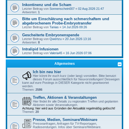
Inkontinenz und die Scham
Letzter Beitrag von
Sonnenschein007
«
02 Aug 2026 21:47
Antworten:
1
Bitte um Einschätzung nach schmerzhaftem und
abgebrochenem Probe-Embryotransfer
Letzter Beitrag von
Tanias
«
14 Jul 2026 09:26
Gescheiterte Embryonenspende
Letzter Beitrag von
Qwertzu
«
20 Jun 2026 13:16
Antworten:
8
Intralipid Infusionen
Letzter Beitrag von
Valeria45
«
16 Jun 2026 07:06
Allgemeines
Ich bin neu hier
Hier könnt ihr euch kurz (oder lang) vorstellen. Bitte benutzt
dieses Forum ausschließlich für Neuvorstellungen! Deswegen
kann auf eure Postings in DIESER Kategorie nicht geantwortet
werden.
Themen:
2586
Treffen, Aktionen & Veranstaltungen
Hier findet ihr alle Details zu regionalen Treffen und geplanten
Aktionen sowie Veranstaltungen.
Achtung: hier wird aus Gründen der Aktualität regelmäßig gelöscht!
Themen:
20
Presse, Medien, Seminare/Webinare
Presseanfragen, Anfragen für TV-Reportagen,
Radiosendungen. Infos über Seminare/Webinare.