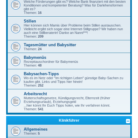
Welche Förderungen gibt es? Welche Bank finanziert mit den besten
Konditionen und kompetenter Beratung? Was für Darlehensformen
gibt es?
Themen:
16
Stillen
Hier können sich Mamis über Probleme beim Stillen austauschen.
Vielleicht ergibt sich sogar eine Internet-Stillgruppe? Wir haben nun
auch eine Stillberaterin! Danke an Nanni***!
Themen:
209
Tagesmütter und Babysitter
Themen:
24
Babymenüs
Rezepttauschordner für Babymenüs
Themen:
48
Babysachen-Tipps
Wo es im Netz oder "im richtigen Leben" günstige Baby-Sachen zu
kaufen gibt. Links und Tipps hier hinein!
Themen:
252
Arbeitsrecht
Mutterschaftsgesetze, Kündigungsrecht, Elternzeit (früher
Erziehungsurlaub), Erziehungsgeld
...hier könnt Ihr Euch Tipps holen, wie Ihr verfahren könnt.
Themen:
541
Klinikführer
Allgemeines
Themen:
5