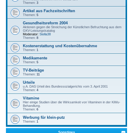
Themen:
3
Artikel aus Fachzeitschriften
Themen:
5
Gesundheitsreform 2004
Aktionen gegen die Streichung der Künstlichen Befruchtung aus dem
GKV-Leistungskatalog
Moderator:
Stella38
Themen:
8
Kostenerstattung und Kostenübernahme
Themen:
1
Medikamente
Themen:
5
TV-Beiträge
Themen:
11
Urteile
u.A. DAS Urteil des Bundessozialgerichts vom 3. April 2001
Themen:
4
Vitamine
Hier einige Studien über die Wirksamkeit von Vitaminen in der KiWu-
Behandlung.
Themen:
6
Werbung für klein-putz
Themen:
1
Sonstiges