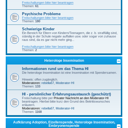
Freischaltungen bitte hier beantragen
Themen:
61
Psychische Probleme
Freischaltungen bitte hier beantragen
Themen:
180
Schwierige Kinder
Ein Bereich für Eltern von Kindern/Teenagern, die z. b. straffällig sind,
ständig in der Schule negativ auffallen usw. oder sogar von zuhause
raus sind, da es gar nicht mehr ging...
Freischaltungen bitte hier beantragen
Themen:
2
Heterologe Insemination
Informationen rund um das Thema HI
Die heterologe Insemination ist eine Insemination mit Spendersamen.
Hinweis: offen zugänglich.
Moderatoren:
rebella67
,
Moderator-HI
Themen:
133
HI - persönlicher Erfahrungsaustausch (geschützt)
Freischaltung bitte per
Privater Nachricht an den Moderator-HI
beantragen. Hierbei bitte kurz den Grund des Beitrittswunsches
erläutern.
Moderatoren:
rebella67
,
Moderator-HI
Themen:
1168
Aufklärung Adoption, Eizellenspende, Heterologe Insemination,
Embryonenspende