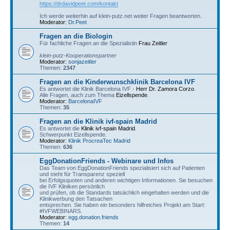
https://drdavidpeet.com/kontakt
Ich werde weiterhin auf klein-putz.net weiter Fragen beantworten.
Moderator:
Dr.Peet
Fragen an die Biologin
Für fachliche Fragen an die Spezialistin
Frau Zeitler
klein-putz-Kooperationspartner
Moderator:
sonjazeitler
Themen:
2347
Fragen an die Kinderwunschklinik Barcelona IVF
Es antwortet die Klinik Barcelona IVF -
Herr Dr. Zamora Corzo
.
Alle Fragen, auch zum Thema
Eizellspende
.
Moderator:
BarcelonaIVF
Themen:
35
Fragen an die Klinik ivf-spain Madrid
Es antwortet die
Klinik ivf-spain Madrid
.
Schwerpunkt Eizellspende.
Moderator:
Klinik ProcreaTec Madrid
Themen:
636
EggDonationFriends - Webinare und Infos
Das Team von EggDonationFriends spezialisiert sich auf Patienten
und steht für Transparenz speziell
bei Erfolgsquoten und anderen wichtigen Informationen. Sie besuchen
die IVF Kliniken persönlich
und prüfen, ob die Standards tatsächlich eingehalten werden und die
Klinikwerbung den Tatsachen
entsprechen. Sie haben ein besonders hilfreiches Projekt am Start:
#IVFWEBINARS.
Moderator:
egg.donation.friends
Themen:
14