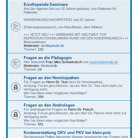
Eizellspende-Seminare
Aus der eigenen Not vor 20 Jahren geboren, von Patienten für
Patienten
KINDERWUNSCHKOMPETENZ seit 20 Jahren:
Erfahrungsaustausch, von Betroffenen, über Kliniken
+++ JETZT NEU +++ WEBINARE MIT WELTWEIT TOP
REPRODUKTIONSKLINIKEN RUND UM DEN KINDERWUNSCH +++
#kiwuwebinare
Moderator:
eizellspende.de
Themen:
122
Fragen an die Pädagogin
Hier antwortet
Frau Silke Schwekutsch
von
www.kindeshalb.de
Moderator:
Kindeshalb
Themen:
16
Fragen an den Homöopathen
Für Fragen an
Herrn Dr. Teut
(Arzt für Homöopathie).
Achtung: Forum geschlossen, da uns Herr Dr. Teut nicht mehr zur
Verfügung steht.
Wer hat Ideen einer möglichen Nachfolge?
Themen:
294
Fragen an den Andrologen
Für andrologische Fragen an
Herrn Dr. Petsch
.
Achtung: Forum geschlossen, da uns Herr Dr. Petsch nicht mehr zur
Verfügung steht.
Wer hat Ideen einer möglichen Nachfolge?
Themen:
501
Kostenerstattung GKV und PKV bei klein-putz
Rechtsanwalt Philipp-Alexander Wagner beantwortet hier Fragen rund