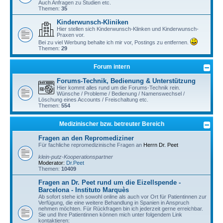
Auch Anfragen zu Studien etc.
Themen:
35
Kinderwunsch-Kliniken
Hier stellen sich Kinderwunsch-Klinken und Kinderwunsch-
Praxen vor.
Bei zu viel Werbung behalte ich mir vor, Postings zu entfernen.
Themen:
29
Forum intern
Forums-Technik, Bedienung & Unterstützung
Hier kommt alles rund um die Forums-Technik rein.
Wünsche / Probleme / Bedienung / Namenswechsel /
Löschung eines Accounts / Freischaltung etc.
Themen:
554
Medizinischer bzw. betreuter Bereich
Fragen an den Repromediziner
Für fachliche repromedizinische Fragen an
Herrn Dr. Peet
klein-putz-Kooperationspartner
Moderator:
Dr.Peet
Themen:
10409
Fragen an Dr. Peet rund um die Eizellspende -
Barcelona - Instituto Marquès
Ab sofort stehe ich sowohl online als auch vor Ort für Patientinnen zur
Verfügung, die eine weitere Behandlung in Spanien in Anspruch
nehmen möchten. Für Rückfragen bin ich jederzeit gerne erreichbar.
Sie und Ihre Patientinnen können mich unter folgendem Link
kontaktieren: