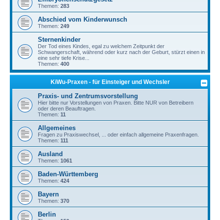
Themen:
283
Abschied vom Kinderwunsch
Themen:
249
Sternenkinder
Der Tod eines Kindes, egal zu welchem Zeitpunkt der
Schwangerschaft, während oder kurz nach der Geburt, stürzt einen in
eine sehr tiefe Krise...
Themen:
400
KiWu-Praxen - für Einsteiger und Wechsler
Praxis- und Zentrumsvorstellung
Hier bitte nur Vorstellungen von Praxen. Bitte NUR von Betreibern
oder deren Beauftragen.
Themen:
11
Allgemeines
Fragen zu Praxiswechsel, ... oder einfach allgemeine Praxenfragen.
Themen:
111
Ausland
Themen:
1061
Baden-Württemberg
Themen:
424
Bayern
Themen:
370
Berlin