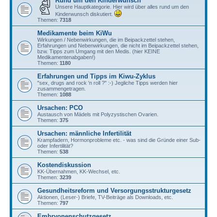
Rund um den Kinderwunsch
Unsere Hauptkategorie. Hier wird über alles rund um den
Kinderwunsch diskutiert.
Themen:
7318
Medikamente beim KiWu
Wirkungen / Nebenwirkungen, die im Beipackzettel stehen,
Erfahrungen und Nebenwirkungen, die nicht im Beipackzettel stehen,
bzw. Tipps zum Umgang mit den Medis. (hier KEINE
Medikamentenabgaben!)
Themen:
1180
Erfahrungen und Tipps im Kiwu-Zyklus
"sex, drugs and rock 'n roll ?" :-) Jegliche Tipps werden hier
zusammengetragen.
Themen:
1088
Ursachen: PCO
Austausch von Mädels mit Polyzystischen Ovarien.
Themen:
375
Ursachen: männliche Infertilität
Krampfadern, Hormonprobleme etc. - was sind die Gründe einer Sub-
oder Infertilität?
Themen:
538
Kostendiskussion
KK-Übernahmen, KK-Wechsel, etc.
Themen:
3239
Gesundheitsreform und Versorgungsstrukturgesetz
Aktionen, (Leser-) Briefe, TV-Beiträge als Downloads, etc.
Themen:
797
Embryonenschutzgesetz