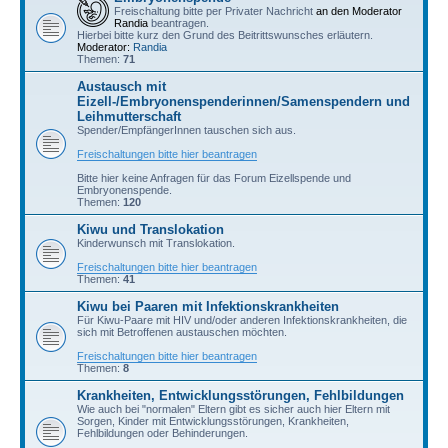
Freischaltung bitte per Privater Nachricht
an den Moderator
Randia
beantragen.
Hierbei bitte kurz den Grund des Beitrittswunsches erläutern.
Moderator:
Randia
Themen:
71
Austausch mit
Eizell-/Embryonenspenderinnen/Samenspendern und
Leihmutterschaft
Spender/EmpfängerInnen tauschen sich aus.
Freischaltungen bitte hier beantragen
Bitte hier keine Anfragen für das Forum Eizellspende und
Embryonenspende.
Themen:
120
Kiwu und Translokation
Kinderwunsch mit Translokation.
Freischaltungen bitte hier beantragen
Themen:
41
Kiwu bei Paaren mit Infektionskrankheiten
Für Kiwu-Paare mit HIV und/oder anderen Infektionskrankheiten, die
sich mit Betroffenen austauschen möchten.
Freischaltungen bitte hier beantragen
Themen:
8
Krankheiten, Entwicklungsstörungen, Fehlbildungen
Wie auch bei "normalen" Eltern gibt es sicher auch hier Eltern mit
Sorgen, Kinder mit Entwicklungsstörungen, Krankheiten,
Fehlbildungen oder Behinderungen.