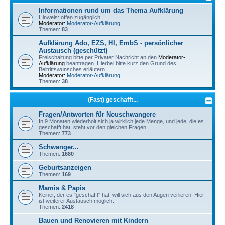
Informationen rund um das Thema Aufklärung
Hinweis: offen zugänglich.
Moderator:
Moderator-Aufklärung
Themen:
83
Aufklärung Ado, EZS, HI, EmbS - persönlicher
Austausch (geschützt)
Freischaltung bitte per Privater Nachricht an den
Moderator-
Aufklärung
beantragen. Hierbei bitte kurz den Grund des
Beitrittswunsches erläutern.
Moderator:
Moderator-Aufklärung
Themen:
38
(Fast) geschafft...
Fragen/Antworten für Neuschwangere
In 9 Monaten wiederholt sich ja wirklich jede Menge, und jede, die es
geschafft hat, steht vor den gleichen Fragen...
Themen:
773
Schwanger...
Themen:
1680
Geburtsanzeigen
Themen:
169
Mamis & Papis
Keiner, der es "geschafft" hat, will sich aus den Augen verlieren. Hier
ist weiterer Austausch möglich.
Themen:
2418
Bauen und Renovieren mit Kindern