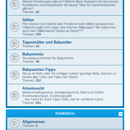
Welche Förderungen gibt es? Welche Bank finanziert mit den besten
Konditionen und kompetenter Beratung? Was für Darlehensformen
gibt es?
Themen:
16
Stillen
Hier können sich Mamis über Probleme beim Stillen austauschen.
Vielleicht ergibt sich sogar eine Internet-Stillgruppe? Wir haben nun
auch eine Stillberaterin! Danke an Nanni***!
Themen:
209
Tagesmütter und Babysitter
Themen:
24
Babymenüs
Rezepttauschordner für Babymenüs
Themen:
48
Babysachen-Tipps
Wo es im Netz oder "im richtigen Leben" günstige Baby-Sachen zu
kaufen gibt. Links und Tipps hier hinein!
Themen:
252
Arbeitsrecht
Mutterschaftsgesetze, Kündigungsrecht, Elternzeit (früher
Erziehungsurlaub), Erziehungsgeld
...hier könnt Ihr Euch Tipps holen, wie Ihr verfahren könnt.
Themen:
541
Klinikführer
Allgemeines
Themen:
5