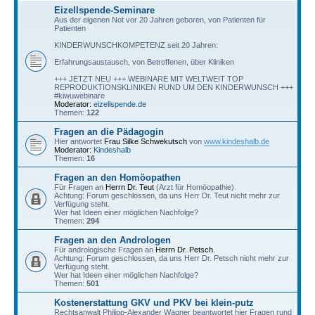
Eizellspende-Seminare
Aus der eigenen Not vor 20 Jahren geboren, von Patienten für
Patienten
KINDERWUNSCHKOMPETENZ seit 20 Jahren:
Erfahrungsaustausch, von Betroffenen, über Kliniken
+++ JETZT NEU +++ WEBINARE MIT WELTWEIT TOP
REPRODUKTIONSKLINIKEN RUND UM DEN KINDERWUNSCH +++
#kiwuwebinare
Moderator:
eizellspende.de
Themen:
122
Fragen an die Pädagogin
Hier antwortet
Frau Silke Schwekutsch
von
www.kindeshalb.de
Moderator:
Kindeshalb
Themen:
16
Fragen an den Homöopathen
Für Fragen an
Herrn Dr. Teut
(Arzt für Homöopathie).
Achtung: Forum geschlossen, da uns Herr Dr. Teut nicht mehr zur
Verfügung steht.
Wer hat Ideen einer möglichen Nachfolge?
Themen:
294
Fragen an den Andrologen
Für andrologische Fragen an
Herrn Dr. Petsch
.
Achtung: Forum geschlossen, da uns Herr Dr. Petsch nicht mehr zur
Verfügung steht.
Wer hat Ideen einer möglichen Nachfolge?
Themen:
501
Kostenerstattung GKV und PKV bei klein-putz
Rechtsanwalt Philipp-Alexander Wagner beantwortet hier Fragen rund