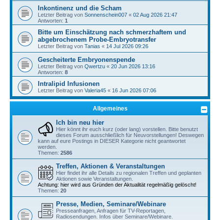
Inkontinenz und die Scham
Letzter Beitrag von
Sonnenschein007
«
02 Aug 2026 21:47
Antworten:
1
Bitte um Einschätzung nach schmerzhaftem und
abgebrochenem Probe-Embryotransfer
Letzter Beitrag von
Tanias
«
14 Jul 2026 09:26
Gescheiterte Embryonenspende
Letzter Beitrag von
Qwertzu
«
20 Jun 2026 13:16
Antworten:
8
Intralipid Infusionen
Letzter Beitrag von
Valeria45
«
16 Jun 2026 07:06
Allgemeines
Ich bin neu hier
Hier könnt ihr euch kurz (oder lang) vorstellen. Bitte benutzt
dieses Forum ausschließlich für Neuvorstellungen! Deswegen
kann auf eure Postings in DIESER Kategorie nicht geantwortet
werden.
Themen:
2586
Treffen, Aktionen & Veranstaltungen
Hier findet ihr alle Details zu regionalen Treffen und geplanten
Aktionen sowie Veranstaltungen.
Achtung: hier wird aus Gründen der Aktualität regelmäßig gelöscht!
Themen:
20
Presse, Medien, Seminare/Webinare
Presseanfragen, Anfragen für TV-Reportagen,
Radiosendungen. Infos über Seminare/Webinare.