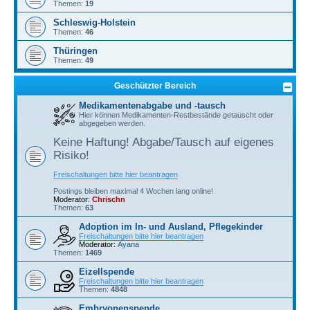
Themen:
19
Schleswig-Holstein
Themen:
46
Thüringen
Themen:
49
Geschützter Bereich
Medikamentenabgabe und -tausch
Hier können Medikamenten-Restbestände getauscht oder
abgegeben werden.
Keine Haftung! Abgabe/Tausch auf eigenes
Risiko!
Freischaltungen bitte hier beantragen
Postings bleiben maximal 4 Wochen lang online!
Moderator:
Chrischn
Themen:
63
Adoption im In- und Ausland, Pflegekinder
Freischaltungen bitte hier beantragen
Moderator:
Ayana
Themen:
1469
Eizellspende
Freischaltungen bitte hier beantragen
Themen:
4848
Embryonenspende