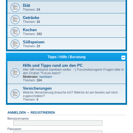
Diät
Themen:
24
Getränke
Themen:
16
Kochen
Themen:
192
Süßspeisen
Themen:
23
Tipps / Hilfe / Beratung
Hilfe und Tipps rund um den PC
Hier hilft meistens bambam weiter. :-) Forumsbezogene Fragen bitte in
den Ordner "Forum intern"
Moderator:
bambam
Themen:
164
Versicherungen
Welche Versicherung brauche ich? Welche ist am besten auf mich
zugeschnitten?
Themen:
5
ANMELDEN
•
REGISTRIEREN
Benutzername:
Passwort: