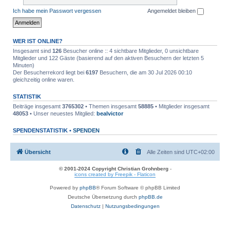
Ich habe mein Passwort vergessen
Angemeldet bleiben
WER IST ONLINE?
Insgesamt sind
126
Besucher online :: 4 sichtbare Mitglieder, 0 unsichtbare
Mitglieder und 122 Gäste (basierend auf den aktiven Besuchern der letzten 5
Minuten)
Der Besucherrekord liegt bei
6197
Besuchern, die am 30 Jul 2026 00:10
gleichzeitig online waren.
STATISTIK
Beiträge insgesamt
3765302
• Themen insgesamt
58885
• Mitglieder insgesamt
48053
• Unser neuestes Mitglied:
bealvictor
SPENDENSTATISTIK •
SPENDEN
Übersicht
Alle Zeiten sind
UTC+02:00
© 2001-2024 Copyright Christian Grohnberg
-
icons created by Freepik - Flaticon
Powered by
phpBB
® Forum Software © phpBB Limited
Deutsche Übersetzung durch
phpBB.de
Datenschutz
|
Nutzungsbedingungen