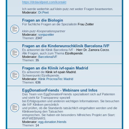
https://drdavidpeet.com/kontakt
Ich werde weiterhin auf klein-putz.net weiter Fragen beantworten.
Moderator:
Dr.Peet
Fragen an die Biologin
Für fachliche Fragen an die Spezialistin
Frau Zeitler
klein-putz-Kooperationspartner
Moderator:
sonjazeitler
Themen:
2347
Fragen an die Kinderwunschklinik Barcelona IVF
Es antwortet die Klinik Barcelona IVF -
Herr Dr. Zamora Corzo
.
Alle Fragen, auch zum Thema
Eizellspende
.
Moderator:
BarcelonaIVF
Themen:
35
Fragen an die Klinik ivf-spain Madrid
Es antwortet die
Klinik ivf-spain Madrid
.
Schwerpunkt Eizellspende.
Moderator:
Klinik ProcreaTec Madrid
Themen:
636
EggDonationFriends - Webinare und Infos
Das Team von EggDonationFriends spezialisiert sich auf Patienten
und steht für Transparenz speziell
bei Erfolgsquoten und anderen wichtigen Informationen. Sie besuchen
die IVF Kliniken persönlich
und prüfen, ob die Standards tatsächlich eingehalten werden und die
Klinikwerbung den Tatsachen
entsprechen. Sie haben ein besonders hilfreiches Projekt am Start:
#IVFWEBINARS.
Moderator:
egg.donation.friends
Themen:
14