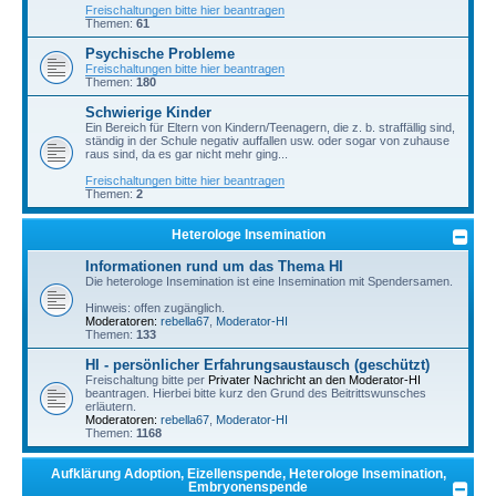
Freischaltungen bitte hier beantragen
Themen:
61
Psychische Probleme
Freischaltungen bitte hier beantragen
Themen:
180
Schwierige Kinder
Ein Bereich für Eltern von Kindern/Teenagern, die z. b. straffällig sind,
ständig in der Schule negativ auffallen usw. oder sogar von zuhause
raus sind, da es gar nicht mehr ging...
Freischaltungen bitte hier beantragen
Themen:
2
Heterologe Insemination
Informationen rund um das Thema HI
Die heterologe Insemination ist eine Insemination mit Spendersamen.
Hinweis: offen zugänglich.
Moderatoren:
rebella67
,
Moderator-HI
Themen:
133
HI - persönlicher Erfahrungsaustausch (geschützt)
Freischaltung bitte per
Privater Nachricht an den Moderator-HI
beantragen. Hierbei bitte kurz den Grund des Beitrittswunsches
erläutern.
Moderatoren:
rebella67
,
Moderator-HI
Themen:
1168
Aufklärung Adoption, Eizellenspende, Heterologe Insemination,
Embryonenspende