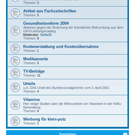
Themen:
3
Artikel aus Fachzeitschriften
Themen:
5
Gesundheitsreform 2004
Aktionen gegen die Streichung der Künstlichen Befruchtung aus dem
GKV-Leistungskatalog
Moderator:
Stella38
Themen:
8
Kostenerstattung und Kostenübernahme
Themen:
1
Medikamente
Themen:
5
TV-Beiträge
Themen:
11
Urteile
u.A. DAS Urteil des Bundessozialgerichts vom 3. April 2001
Themen:
4
Vitamine
Hier einige Studien über die Wirksamkeit von Vitaminen in der KiWu-
Behandlung.
Themen:
6
Werbung für klein-putz
Themen:
1
Sonstiges