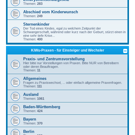
Themen:
283
Abschied vom Kinderwunsch
Themen:
249
Sternenkinder
Der Tod eines Kindes, egal zu welchem Zeitpunkt der
Schwangerschaft, während oder kurz nach der Geburt, stürzt einen in
eine sehr tiefe Krise...
Themen:
400
KiWu-Praxen - für Einsteiger und Wechsler
Praxis- und Zentrumsvorstellung
Hier bitte nur Vorstellungen von Praxen. Bitte NUR von Betreibern
oder deren Beauftragen.
Themen:
11
Allgemeines
Fragen zu Praxiswechsel, ... oder einfach allgemeine Praxenfragen.
Themen:
111
Ausland
Themen:
1061
Baden-Württemberg
Themen:
424
Bayern
Themen:
370
Berlin