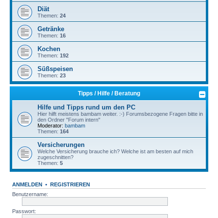
Diät
Themen:
24
Getränke
Themen:
16
Kochen
Themen:
192
Süßspeisen
Themen:
23
Tipps / Hilfe / Beratung
Hilfe und Tipps rund um den PC
Hier hilft meistens bambam weiter. :-) Forumsbezogene Fragen bitte in
den Ordner "Forum intern"
Moderator:
bambam
Themen:
164
Versicherungen
Welche Versicherung brauche ich? Welche ist am besten auf mich
zugeschnitten?
Themen:
5
ANMELDEN
•
REGISTRIEREN
Benutzername:
Passwort: