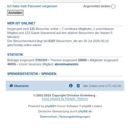
Ich habe mein Passwort vergessen
Angemeldet bleiben
WER IST ONLINE?
Insgesamt sind
131
Besucher online :: 7 sichtbare Mitglieder, 1 unsichtbares
Mitglied und 123 Gäste (basierend auf den aktiven Besuchern der letzten 5
Minuten)
Der Besucherrekord liegt bei
6197
Besuchern, die am 30 Jul 2026 00:10
gleichzeitig online waren.
STATISTIK
Beiträge insgesamt
3765303
• Themen insgesamt
58885
• Mitglieder insgesamt
48055
• Unser neuestes Mitglied:
abominamentis
SPENDENSTATISTIK •
SPENDEN
Übersicht
Alle Zeiten sind
UTC+02:00
© 2001-2024 Copyright Christian Grohnberg
-
icons created by Freepik - Flaticon
Powered by
phpBB
® Forum Software © phpBB Limited
Deutsche Übersetzung durch
phpBB.de
Datenschutz
|
Nutzungsbedingungen