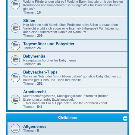
Welche Förderungen gibt es? Welche Bank finanziert mit den besten
Konditionen und kompetenter Beratung? Was für Darlehensformen
gibt es?
Themen:
16
Stillen
Hier können sich Mamis über Probleme beim Stillen austauschen.
Vielleicht ergibt sich sogar eine Internet-Stillgruppe? Wir haben nun
auch eine Stillberaterin! Danke an Nanni***!
Themen:
209
Tagesmütter und Babysitter
Themen:
24
Babymenüs
Rezepttauschordner für Babymenüs
Themen:
48
Babysachen-Tipps
Wo es im Netz oder "im richtigen Leben" günstige Baby-Sachen zu
kaufen gibt. Links und Tipps hier hinein!
Themen:
252
Arbeitsrecht
Mutterschaftsgesetze, Kündigungsrecht, Elternzeit (früher
Erziehungsurlaub), Erziehungsgeld
...hier könnt Ihr Euch Tipps holen, wie Ihr verfahren könnt.
Themen:
541
Klinikführer
Allgemeines
Themen:
5