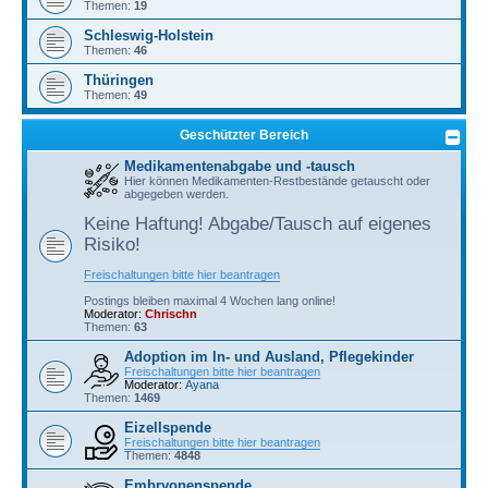
Themen:
19
Schleswig-Holstein
Themen:
46
Thüringen
Themen:
49
Geschützter Bereich
Medikamentenabgabe und -tausch
Hier können Medikamenten-Restbestände getauscht oder
abgegeben werden.
Keine Haftung! Abgabe/Tausch auf eigenes
Risiko!
Freischaltungen bitte hier beantragen
Postings bleiben maximal 4 Wochen lang online!
Moderator:
Chrischn
Themen:
63
Adoption im In- und Ausland, Pflegekinder
Freischaltungen bitte hier beantragen
Moderator:
Ayana
Themen:
1469
Eizellspende
Freischaltungen bitte hier beantragen
Themen:
4848
Embryonenspende