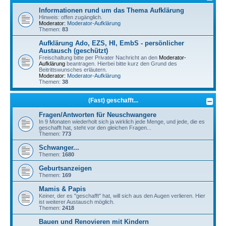
Informationen rund um das Thema Aufklärung
Hinweis: offen zugänglich.
Moderator:
Moderator-Aufklärung
Themen:
83
Aufklärung Ado, EZS, HI, EmbS - persönlicher
Austausch (geschützt)
Freischaltung bitte per Privater Nachricht an den
Moderator-
Aufklärung
beantragen. Hierbei bitte kurz den Grund des
Beitrittswunsches erläutern.
Moderator:
Moderator-Aufklärung
Themen:
38
(Fast) geschafft...
Fragen/Antworten für Neuschwangere
In 9 Monaten wiederholt sich ja wirklich jede Menge, und jede, die es
geschafft hat, steht vor den gleichen Fragen...
Themen:
773
Schwanger...
Themen:
1680
Geburtsanzeigen
Themen:
169
Mamis & Papis
Keiner, der es "geschafft" hat, will sich aus den Augen verlieren. Hier
ist weiterer Austausch möglich.
Themen:
2418
Bauen und Renovieren mit Kindern