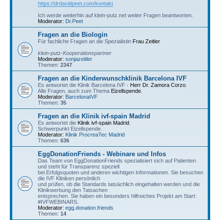
https://drdavidpeet.com/kontakt
Ich werde weiterhin auf klein-putz.net weiter Fragen beantworten.
Moderator:
Dr.Peet
Fragen an die Biologin
Für fachliche Fragen an die Spezialistin
Frau Zeitler
klein-putz-Kooperationspartner
Moderator:
sonjazeitler
Themen:
2347
Fragen an die Kinderwunschklinik Barcelona IVF
Es antwortet die Klinik Barcelona IVF -
Herr Dr. Zamora Corzo
.
Alle Fragen, auch zum Thema
Eizellspende
.
Moderator:
BarcelonaIVF
Themen:
35
Fragen an die Klinik ivf-spain Madrid
Es antwortet die
Klinik ivf-spain Madrid
.
Schwerpunkt Eizellspende.
Moderator:
Klinik ProcreaTec Madrid
Themen:
636
EggDonationFriends - Webinare und Infos
Das Team von EggDonationFriends spezialisiert sich auf Patienten
und steht für Transparenz speziell
bei Erfolgsquoten und anderen wichtigen Informationen. Sie besuchen
die IVF Kliniken persönlich
und prüfen, ob die Standards tatsächlich eingehalten werden und die
Klinikwerbung den Tatsachen
entsprechen. Sie haben ein besonders hilfreiches Projekt am Start:
#IVFWEBINARS.
Moderator:
egg.donation.friends
Themen:
14