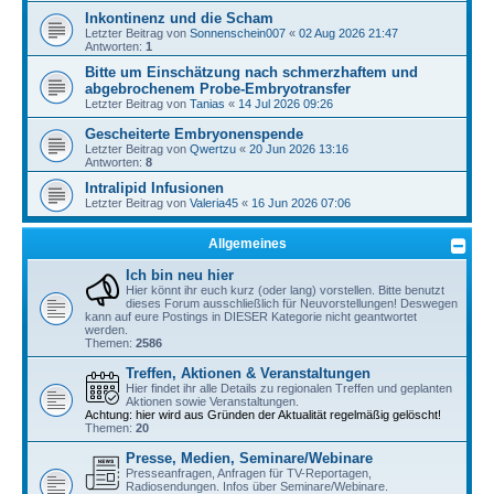
Inkontinenz und die Scham
Letzter Beitrag von
Sonnenschein007
«
02 Aug 2026 21:47
Antworten:
1
Bitte um Einschätzung nach schmerzhaftem und
abgebrochenem Probe-Embryotransfer
Letzter Beitrag von
Tanias
«
14 Jul 2026 09:26
Gescheiterte Embryonenspende
Letzter Beitrag von
Qwertzu
«
20 Jun 2026 13:16
Antworten:
8
Intralipid Infusionen
Letzter Beitrag von
Valeria45
«
16 Jun 2026 07:06
Allgemeines
Ich bin neu hier
Hier könnt ihr euch kurz (oder lang) vorstellen. Bitte benutzt
dieses Forum ausschließlich für Neuvorstellungen! Deswegen
kann auf eure Postings in DIESER Kategorie nicht geantwortet
werden.
Themen:
2586
Treffen, Aktionen & Veranstaltungen
Hier findet ihr alle Details zu regionalen Treffen und geplanten
Aktionen sowie Veranstaltungen.
Achtung: hier wird aus Gründen der Aktualität regelmäßig gelöscht!
Themen:
20
Presse, Medien, Seminare/Webinare
Presseanfragen, Anfragen für TV-Reportagen,
Radiosendungen. Infos über Seminare/Webinare.