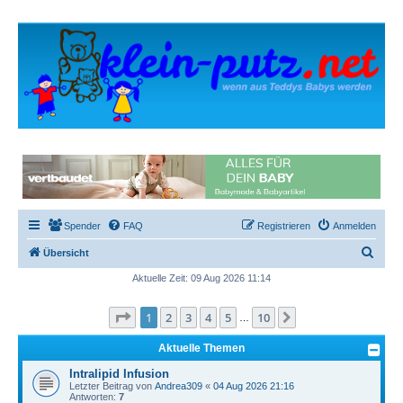
Spender
FAQ
Registrieren
Anmelden
S
Übersicht
u
Aktuelle Zeit: 09 Aug 2026 11:14
c
Seite
1
von
10
1
2
3
4
5
10
Nächste
h
…
e
Aktuelle Themen
Intralipid Infusion
Letzter Beitrag von
Andrea309
«
04 Aug 2026 21:16
Antworten:
7