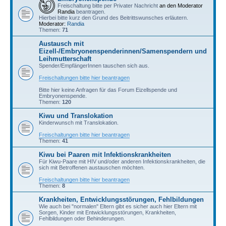
Freischaltung bitte per Privater Nachricht
an den Moderator
Randia
beantragen.
Hierbei bitte kurz den Grund des Beitrittswunsches erläutern.
Moderator:
Randia
Themen:
71
Austausch mit
Eizell-/Embryonenspenderinnen/Samenspendern und
Leihmutterschaft
Spender/EmpfängerInnen tauschen sich aus.
Freischaltungen bitte hier beantragen
Bitte hier keine Anfragen für das Forum Eizellspende und
Embryonenspende.
Themen:
120
Kiwu und Translokation
Kinderwunsch mit Translokation.
Freischaltungen bitte hier beantragen
Themen:
41
Kiwu bei Paaren mit Infektionskrankheiten
Für Kiwu-Paare mit HIV und/oder anderen Infektionskrankheiten, die
sich mit Betroffenen austauschen möchten.
Freischaltungen bitte hier beantragen
Themen:
8
Krankheiten, Entwicklungsstörungen, Fehlbildungen
Wie auch bei "normalen" Eltern gibt es sicher auch hier Eltern mit
Sorgen, Kinder mit Entwicklungsstörungen, Krankheiten,
Fehlbildungen oder Behinderungen.