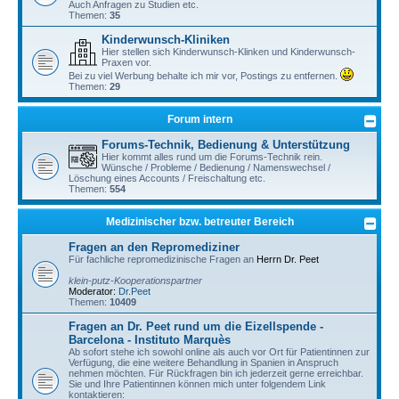
Auch Anfragen zu Studien etc.
Themen:
35
Kinderwunsch-Kliniken
Hier stellen sich Kinderwunsch-Klinken und Kinderwunsch-
Praxen vor.
Bei zu viel Werbung behalte ich mir vor, Postings zu entfernen.
Themen:
29
Forum intern
Forums-Technik, Bedienung & Unterstützung
Hier kommt alles rund um die Forums-Technik rein.
Wünsche / Probleme / Bedienung / Namenswechsel /
Löschung eines Accounts / Freischaltung etc.
Themen:
554
Medizinischer bzw. betreuter Bereich
Fragen an den Repromediziner
Für fachliche repromedizinische Fragen an
Herrn Dr. Peet
klein-putz-Kooperationspartner
Moderator:
Dr.Peet
Themen:
10409
Fragen an Dr. Peet rund um die Eizellspende -
Barcelona - Instituto Marquès
Ab sofort stehe ich sowohl online als auch vor Ort für Patientinnen zur
Verfügung, die eine weitere Behandlung in Spanien in Anspruch
nehmen möchten. Für Rückfragen bin ich jederzeit gerne erreichbar.
Sie und Ihre Patientinnen können mich unter folgendem Link
kontaktieren: