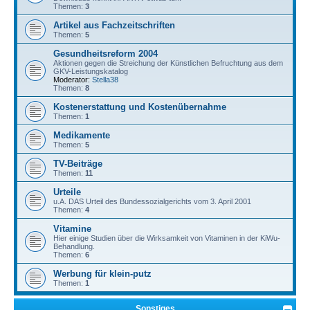
Themen:
3
Artikel aus Fachzeitschriften
Themen:
5
Gesundheitsreform 2004
Aktionen gegen die Streichung der Künstlichen Befruchtung aus dem
GKV-Leistungskatalog
Moderator:
Stella38
Themen:
8
Kostenerstattung und Kostenübernahme
Themen:
1
Medikamente
Themen:
5
TV-Beiträge
Themen:
11
Urteile
u.A. DAS Urteil des Bundessozialgerichts vom 3. April 2001
Themen:
4
Vitamine
Hier einige Studien über die Wirksamkeit von Vitaminen in der KiWu-
Behandlung.
Themen:
6
Werbung für klein-putz
Themen:
1
Sonstiges