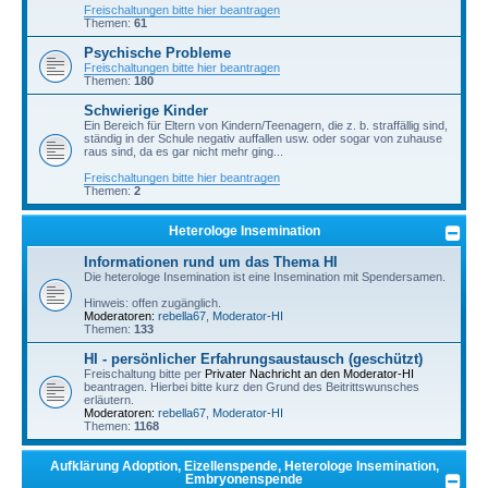
Freischaltungen bitte hier beantragen
Themen:
61
Psychische Probleme
Freischaltungen bitte hier beantragen
Themen:
180
Schwierige Kinder
Ein Bereich für Eltern von Kindern/Teenagern, die z. b. straffällig sind,
ständig in der Schule negativ auffallen usw. oder sogar von zuhause
raus sind, da es gar nicht mehr ging...
Freischaltungen bitte hier beantragen
Themen:
2
Heterologe Insemination
Informationen rund um das Thema HI
Die heterologe Insemination ist eine Insemination mit Spendersamen.
Hinweis: offen zugänglich.
Moderatoren:
rebella67
,
Moderator-HI
Themen:
133
HI - persönlicher Erfahrungsaustausch (geschützt)
Freischaltung bitte per
Privater Nachricht an den Moderator-HI
beantragen. Hierbei bitte kurz den Grund des Beitrittswunsches
erläutern.
Moderatoren:
rebella67
,
Moderator-HI
Themen:
1168
Aufklärung Adoption, Eizellenspende, Heterologe Insemination,
Embryonenspende