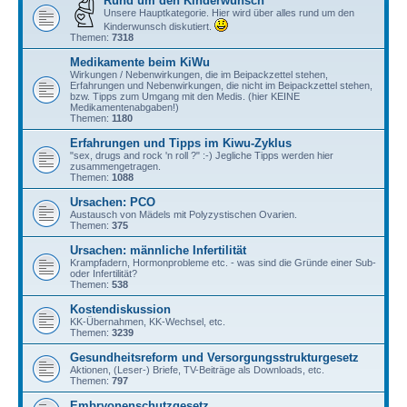
Rund um den Kinderwunsch
Unsere Hauptkategorie. Hier wird über alles rund um den
Kinderwunsch diskutiert.
Themen:
7318
Medikamente beim KiWu
Wirkungen / Nebenwirkungen, die im Beipackzettel stehen,
Erfahrungen und Nebenwirkungen, die nicht im Beipackzettel stehen,
bzw. Tipps zum Umgang mit den Medis. (hier KEINE
Medikamentenabgaben!)
Themen:
1180
Erfahrungen und Tipps im Kiwu-Zyklus
"sex, drugs and rock 'n roll ?" :-) Jegliche Tipps werden hier
zusammengetragen.
Themen:
1088
Ursachen: PCO
Austausch von Mädels mit Polyzystischen Ovarien.
Themen:
375
Ursachen: männliche Infertilität
Krampfadern, Hormonprobleme etc. - was sind die Gründe einer Sub-
oder Infertilität?
Themen:
538
Kostendiskussion
KK-Übernahmen, KK-Wechsel, etc.
Themen:
3239
Gesundheitsreform und Versorgungsstrukturgesetz
Aktionen, (Leser-) Briefe, TV-Beiträge als Downloads, etc.
Themen:
797
Embryonenschutzgesetz