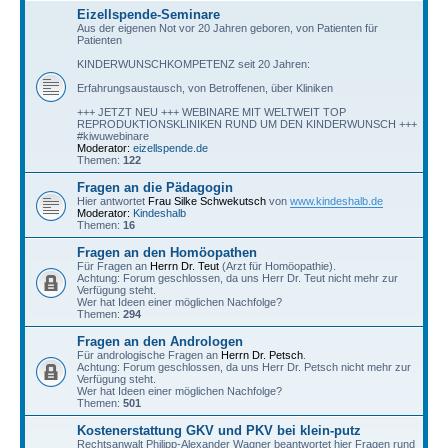
Eizellspende-Seminare
Aus der eigenen Not vor 20 Jahren geboren, von Patienten für
Patienten
KINDERWUNSCHKOMPETENZ seit 20 Jahren:
Erfahrungsaustausch, von Betroffenen, über Kliniken
+++ JETZT NEU +++ WEBINARE MIT WELTWEIT TOP
REPRODUKTIONSKLINIKEN RUND UM DEN KINDERWUNSCH +++
#kiwuwebinare
Moderator:
eizellspende.de
Themen:
122
Fragen an die Pädagogin
Hier antwortet
Frau Silke Schwekutsch
von
www.kindeshalb.de
Moderator:
Kindeshalb
Themen:
16
Fragen an den Homöopathen
Für Fragen an
Herrn Dr. Teut
(Arzt für Homöopathie).
Achtung: Forum geschlossen, da uns Herr Dr. Teut nicht mehr zur
Verfügung steht.
Wer hat Ideen einer möglichen Nachfolge?
Themen:
294
Fragen an den Andrologen
Für andrologische Fragen an
Herrn Dr. Petsch
.
Achtung: Forum geschlossen, da uns Herr Dr. Petsch nicht mehr zur
Verfügung steht.
Wer hat Ideen einer möglichen Nachfolge?
Themen:
501
Kostenerstattung GKV und PKV bei klein-putz
Rechtsanwalt Philipp-Alexander Wagner beantwortet hier Fragen rund