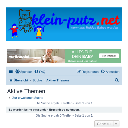
Spender
FAQ
Registrieren
Anmelden
S
Übersicht
Suche
Aktive Themen
u
Aktive Themen
c
Zur erweiterten Suche
h
Die Suche ergab 0 Treffer • Seite
1
von
1
e
Es wurden keine passenden Ergebnisse gefunden.
Die Suche ergab 0 Treffer • Seite
1
von
1
Gehe zu