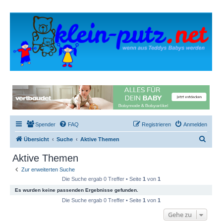
Spender
FAQ
Registrieren
Anmelden
S
Übersicht
Suche
Aktive Themen
u
Aktive Themen
c
Zur erweiterten Suche
h
Die Suche ergab 0 Treffer • Seite
1
von
1
e
Es wurden keine passenden Ergebnisse gefunden.
Die Suche ergab 0 Treffer • Seite
1
von
1
Gehe zu