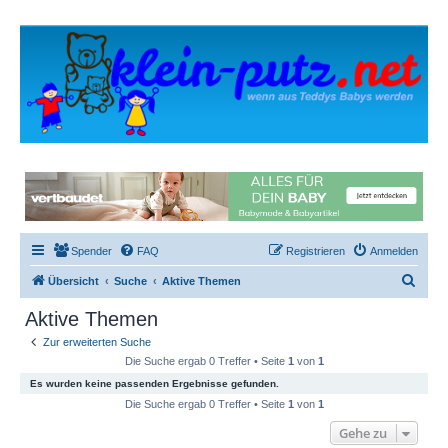
Spender
FAQ
Registrieren
Anmelden
S
Übersicht
Suche
Aktive Themen
u
Aktive Themen
c
Zur erweiterten Suche
h
Die Suche ergab 0 Treffer • Seite
1
von
1
e
Es wurden keine passenden Ergebnisse gefunden.
Die Suche ergab 0 Treffer • Seite
1
von
1
Gehe zu