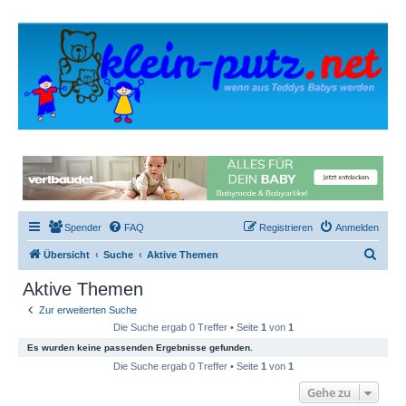
Spender
FAQ
Registrieren
Anmelden
S
Übersicht
Suche
Aktive Themen
u
Aktive Themen
c
Zur erweiterten Suche
h
Die Suche ergab 0 Treffer • Seite
1
von
1
e
Es wurden keine passenden Ergebnisse gefunden.
Die Suche ergab 0 Treffer • Seite
1
von
1
Gehe zu