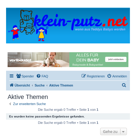
Spender
FAQ
Registrieren
Anmelden
S
Übersicht
Suche
Aktive Themen
u
Aktive Themen
c
Zur erweiterten Suche
h
Die Suche ergab 0 Treffer • Seite
1
von
1
e
Es wurden keine passenden Ergebnisse gefunden.
Die Suche ergab 0 Treffer • Seite
1
von
1
Gehe zu