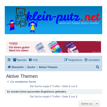
Spender
FAQ
Registrieren
Anmelden
S
Übersicht
Suche
Aktive Themen
u
Aktive Themen
c
Zur erweiterten Suche
h
Die Suche ergab 0 Treffer • Seite
1
von
1
e
Es wurden keine passenden Ergebnisse gefunden.
Die Suche ergab 0 Treffer • Seite
1
von
1
Gehe zu