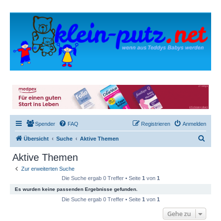
Spender
FAQ
Registrieren
Anmelden
S
Übersicht
Suche
Aktive Themen
u
Aktive Themen
c
Zur erweiterten Suche
h
Die Suche ergab 0 Treffer • Seite
1
von
1
e
Es wurden keine passenden Ergebnisse gefunden.
Die Suche ergab 0 Treffer • Seite
1
von
1
Gehe zu