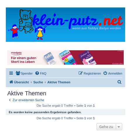
Spender
FAQ
Registrieren
Anmelden
S
Übersicht
Suche
Aktive Themen
u
Aktive Themen
c
Zur erweiterten Suche
h
Die Suche ergab 0 Treffer • Seite
1
von
1
e
Es wurden keine passenden Ergebnisse gefunden.
Die Suche ergab 0 Treffer • Seite
1
von
1
Gehe zu