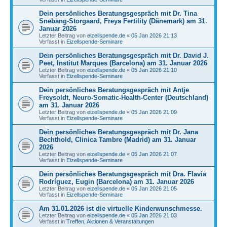
Dein persönliches Beratungsgespräch mit Dr. Tina
Snebang-Storgaard, Freya Fertility (Dänemark) am 31.
Januar 2026
Letzter Beitrag von
eizellspende.de
«
05 Jan 2026 21:13
Verfasst in
Eizellspende-Seminare
Dein persönliches Beratungsgespräch mit Dr. David J.
Peet, Institut Marques (Barcelona) am 31. Januar 2026
Letzter Beitrag von
eizellspende.de
«
05 Jan 2026 21:10
Verfasst in
Eizellspende-Seminare
Dein persönliches Beratungsgespräch mit Antje
Freysoldt, Neuro-Somatic-Health-Center (Deutschland)
am 31. Januar 2026
Letzter Beitrag von
eizellspende.de
«
05 Jan 2026 21:09
Verfasst in
Eizellspende-Seminare
Dein persönliches Beratungsgespräch mit Dr. Jana
Bechthold, Clinica Tambre (Madrid) am 31. Januar
2026
Letzter Beitrag von
eizellspende.de
«
05 Jan 2026 21:07
Verfasst in
Eizellspende-Seminare
Dein persönliches Beratungsgespräch mit Dra. Flavia
Rodríguez, Eugin (Barcelona) am 31. Januar 2026
Letzter Beitrag von
eizellspende.de
«
05 Jan 2026 21:05
Verfasst in
Eizellspende-Seminare
Am 31.01.2026 ist die virtuelle Kinderwunschmesse.
Letzter Beitrag von
eizellspende.de
«
05 Jan 2026 21:03
Verfasst in
Treffen, Aktionen & Veranstaltungen