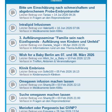
Themen
Bitte um Einschätzung nach schmerzhaftem und
abgebrochenem Probe-Embryotransfer
Letzter Beitrag von
Tanias
«
14 Jul 2026 09:26
Verfasst in
Fragen an den Repromediziner
Intralipid Infusionen
Letzter Beitrag von
Valeria45
«
16 Jun 2026 07:06
Verfasst in
Medikamente beim KiWu
3. Aufklärungsseminar "Familie sein nach
Eizellspende - Aufklärung von Kindern und Umfeld"
Letzter Beitrag von
Daniela_Vogel
«
08 Apr 2026 22:05
Verfasst in
Informationen rund um das Thema Aufklärung
Wish for a Baby Berlin am 07. und 08. März 2026
Letzter Beitrag von
Wish_for_a_Baby
«
10 Feb 2026 12:29
Verfasst in
Treffen, Aktionen & Veranstaltungen
Klinik Embrions
Letzter Beitrag von
Sofie100
«
05 Feb 2026 16:13
Verfasst in
Kinderwunsch-Kliniken
Omegaven infusion machen lassen
Letzter Beitrag von
Shanty28
«
03 Feb 2026 22:13
Verfasst in
Medikamente beim KiWu
Suche omegaven machen lassen
Letzter Beitrag von
Shanty28
«
03 Feb 2026 21:00
Verfasst in
Fragen an den Repromediziner
Meriofert oder Pergoveris bei GVNP?
Letzter Beitrag von
Freyana
«
28 Jan 2026 13:54