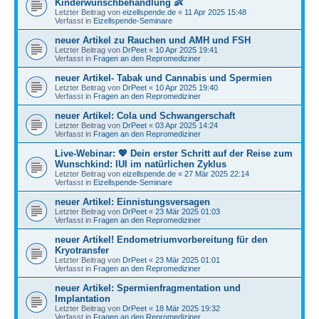
Kinderwunschbehandlung 👶
Letzter Beitrag von
eizellspende.de
«
11 Apr 2025 15:48
Verfasst in
Eizellspende-Seminare
neuer Artikel zu Rauchen und AMH und FSH
Letzter Beitrag von
DrPeet
«
10 Apr 2025 19:41
Verfasst in
Fragen an den Repromediziner
neuer Artikel- Tabak und Cannabis und Spermien
Letzter Beitrag von
DrPeet
«
10 Apr 2025 19:40
Verfasst in
Fragen an den Repromediziner
neuer Artikel: Cola und Schwangerschaft
Letzter Beitrag von
DrPeet
«
03 Apr 2025 14:24
Verfasst in
Fragen an den Repromediziner
Live-Webinar: 💖 Dein erster Schritt auf der Reise zum
Wunschkind: IUI im natürlichen Zyklus
Letzter Beitrag von
eizellspende.de
«
27 Mär 2025 22:14
Verfasst in
Eizellspende-Seminare
neuer Artikel: Einnistungsversagen
Letzter Beitrag von
DrPeet
«
23 Mär 2025 01:03
Verfasst in
Fragen an den Repromediziner
neuer Artikel! Endometriumvorbereitung für den
Kryotransfer
Letzter Beitrag von
DrPeet
«
23 Mär 2025 01:01
Verfasst in
Fragen an den Repromediziner
neuer Artikel: Spermienfragmentation und
Implantation
Letzter Beitrag von
DrPeet
«
18 Mär 2025 19:32
Verfasst in
Fragen an den Repromediziner