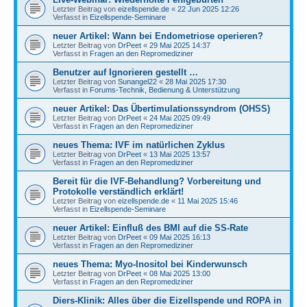
Letzter Beitrag von
eizellspende.de
«
22 Jun 2025 12:26
Verfasst in
Eizellspende-Seminare
neuer Artikel: Wann bei Endometriose operieren?
Letzter Beitrag von
DrPeet
«
29 Mai 2025 14:37
Verfasst in
Fragen an den Repromediziner
Benutzer auf Ignorieren gestellt …
Letzter Beitrag von
Sunangel22
«
28 Mai 2025 17:30
Verfasst in
Forums-Technik, Bedienung & Unterstützung
neuer Artikel: Das Übertimulationssyndrom (OHSS)
Letzter Beitrag von
DrPeet
«
24 Mai 2025 09:49
Verfasst in
Fragen an den Repromediziner
neues Thema: IVF im natürlichen Zyklus
Letzter Beitrag von
DrPeet
«
13 Mai 2025 13:57
Verfasst in
Fragen an den Repromediziner
Bereit für die IVF-Behandlung? Vorbereitung und
Protokolle verständlich erklärt!
Letzter Beitrag von
eizellspende.de
«
11 Mai 2025 15:46
Verfasst in
Eizellspende-Seminare
neuer Artikel: Einfluß des BMI auf die SS-Rate
Letzter Beitrag von
DrPeet
«
09 Mai 2025 16:13
Verfasst in
Fragen an den Repromediziner
neues Thema: Myo-Inositol bei Kinderwunsch
Letzter Beitrag von
DrPeet
«
08 Mai 2025 13:00
Verfasst in
Fragen an den Repromediziner
Diers-Klinik: Alles über die Eizellspende und ROPA in