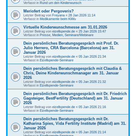
Verfasst in
Rund um den Kinderwunsch
Meriofert oder Pergoveris?
Letzter Beitrag von
Freyana
«
28 Jan 2026 11:14
Verfasst in
Medikamente beim KiWu
Virtuelle Kinderwunschmesse am 31.01.2026
Letzter Beitrag von
eizellspende.de
«
25 Jan 2026 15:47
Verfasst in
Presse, Medien, Seminare/Webinare
Dein persönliches Beratungsgespräch mit Prof. Dr.
Julio Herrero, CRA Barcelona (Barcelona) am 31.
Januar 2026
Letzter Beitrag von
eizellspende.de
«
05 Jan 2026 21:34
Verfasst in
Eizellspende-Seminare
Dein persönliches Beratungsgespräch mit Claudia &
Chris, Deine Kinderwunschmanager am 31. Januar
2026
Letzter Beitrag von
eizellspende.de
«
05 Jan 2026 21:32
Verfasst in
Eizellspende-Seminare
Dein persönliches Beratungsgespräch mit Dr. Friedrich
Gagsteiger, BestFertility (Deutschland) am 31. Januar
2026
Letzter Beitrag von
eizellspende.de
«
05 Jan 2026 21:16
Verfasst in
Eizellspende-Seminare
Dein persönliches Beratungsgespräch mit Dr.
Katharina Spies, Vida Fertility Institute (Madrid) am 31.
Januar 2026
Letzter Beitrag von
eizellspende.de
«
05 Jan 2026 21:14
Verfasst in
Eizellspende-Seminare