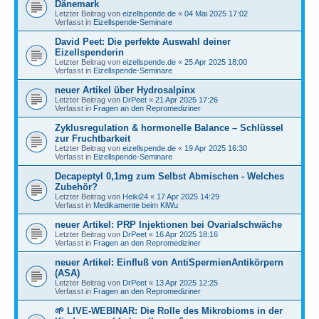
Dänemark
Letzter Beitrag von
eizellspende.de
«
04 Mai 2025 17:02
Verfasst in
Eizellspende-Seminare
David Peet: Die perfekte Auswahl deiner
Eizellspenderin
Letzter Beitrag von
eizellspende.de
«
25 Apr 2025 18:00
Verfasst in
Eizellspende-Seminare
neuer Artikel über Hydrosalpinx
Letzter Beitrag von
DrPeet
«
21 Apr 2025 17:26
Verfasst in
Fragen an den Repromediziner
Zyklusregulation & hormonelle Balance – Schlüssel
zur Fruchtbarkeit
Letzter Beitrag von
eizellspende.de
«
19 Apr 2025 16:30
Verfasst in
Eizellspende-Seminare
Decapeptyl 0,1mg zum Selbst Abmischen - Welches
Zubehör?
Letzter Beitrag von
Heiki24
«
17 Apr 2025 14:29
Verfasst in
Medikamente beim KiWu
neuer Artikel: PRP Injektionen bei Ovarialschwäche
Letzter Beitrag von
DrPeet
«
16 Apr 2025 18:16
Verfasst in
Fragen an den Repromediziner
neuer Artikel: Einfluß von AntiSpermienAntikörpern
(ASA)
Letzter Beitrag von
DrPeet
«
13 Apr 2025 12:25
Verfasst in
Fragen an den Repromediziner
🌱 LIVE-WEBINAR: Die Rolle des Mikrobioms in der