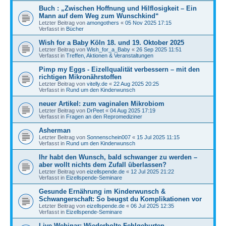
Buch : „Zwischen Hoffnung und Hilflosigkeit – Ein
Mann auf dem Weg zum Wunschkind“
Letzter Beitrag von
amongothers
«
05 Nov 2025 17:15
Verfasst in
Bücher
Wish for a Baby Köln 18. und 19. Oktober 2025
Letzter Beitrag von
Wish_for_a_Baby
«
26 Sep 2025 11:51
Verfasst in
Treffen, Aktionen & Veranstaltungen
Pimp my Eggs - Eizellqualität verbessern – mit den
richtigen Mikronährstoffen
Letzter Beitrag von
vitelly.de
«
22 Aug 2025 20:25
Verfasst in
Rund um den Kinderwunsch
neuer Artikel: zum vaginalen Mikrobiom
Letzter Beitrag von
DrPeet
«
04 Aug 2025 17:19
Verfasst in
Fragen an den Repromediziner
Asherman
Letzter Beitrag von
Sonnenschein007
«
15 Jul 2025 11:15
Verfasst in
Rund um den Kinderwunsch
Ihr habt den Wunsch, bald schwanger zu werden –
aber wollt nichts dem Zufall überlassen?
Letzter Beitrag von
eizellspende.de
«
12 Jul 2025 21:22
Verfasst in
Eizellspende-Seminare
Gesunde Ernährung im Kinderwunsch &
Schwangerschaft: So beugst du Komplikationen vor
Letzter Beitrag von
eizellspende.de
«
06 Jul 2025 12:35
Verfasst in
Eizellspende-Seminare
Live-Webinar: Wiederholte Fehlgeburten