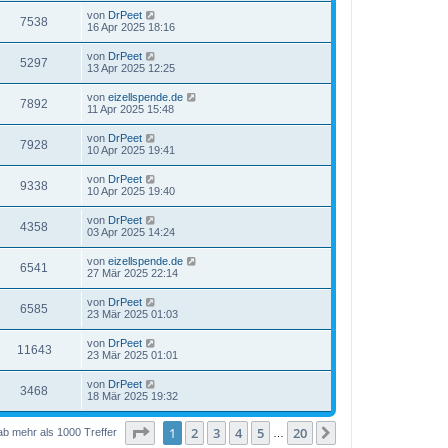
von
DrPeet
7538
16 Apr 2025 18:16
von
DrPeet
5297
13 Apr 2025 12:25
von
eizellspende.de
7892
11 Apr 2025 15:48
von
DrPeet
7928
10 Apr 2025 19:41
von
DrPeet
9338
10 Apr 2025 19:40
von
DrPeet
4358
03 Apr 2025 14:24
von
eizellspende.de
6541
27 Mär 2025 22:14
von
DrPeet
6585
23 Mär 2025 01:03
von
DrPeet
11643
23 Mär 2025 01:01
von
DrPeet
3468
18 Mär 2025 19:32
Seite
1
von
20
1
2
3
4
5
20
Nächste
ab mehr als 1000 Treffer
…