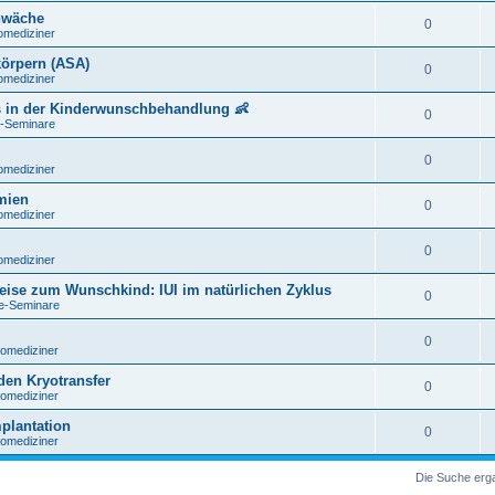
chwäche
0
omediziner
körpern (ASA)
0
omediziner
s in der Kinderwunschbehandlung 👶
0
e-Seminare
0
omediziner
mien
0
omediziner
0
omediziner
 Reise zum Wunschkind: IUI im natürlichen Zyklus
0
de-Seminare
0
omediziner
den Kryotransfer
0
omediziner
plantation
0
omediziner
Die Suche erg