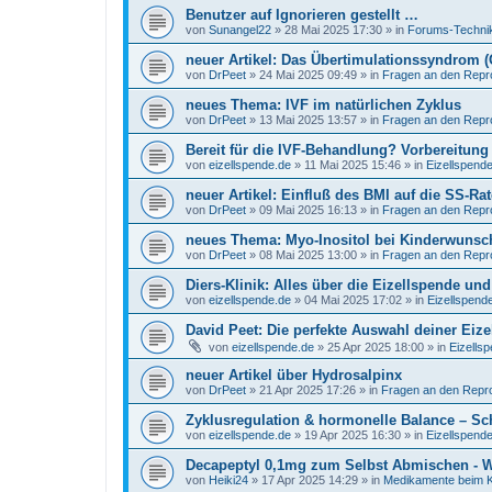
Benutzer auf Ignorieren gestellt …
von
Sunangel22
»
28 Mai 2025 17:30
» in
Forums-Technik
neuer Artikel: Das Übertimulationssyndrom 
von
DrPeet
»
24 Mai 2025 09:49
» in
Fragen an den Repr
neues Thema: IVF im natürlichen Zyklus
von
DrPeet
»
13 Mai 2025 13:57
» in
Fragen an den Repr
Bereit für die IVF-Behandlung? Vorbereitung 
von
eizellspende.de
»
11 Mai 2025 15:46
» in
Eizellspend
neuer Artikel: Einfluß des BMI auf die SS-Rat
von
DrPeet
»
09 Mai 2025 16:13
» in
Fragen an den Repr
neues Thema: Myo-Inositol bei Kinderwunsc
von
DrPeet
»
08 Mai 2025 13:00
» in
Fragen an den Repr
Diers-Klinik: Alles über die Eizellspende u
von
eizellspende.de
»
04 Mai 2025 17:02
» in
Eizellspend
David Peet: Die perfekte Auswahl deiner Eize
von
eizellspende.de
»
25 Apr 2025 18:00
» in
Eizells
neuer Artikel über Hydrosalpinx
von
DrPeet
»
21 Apr 2025 17:26
» in
Fragen an den Repr
Zyklusregulation & hormonelle Balance – Sch
von
eizellspende.de
»
19 Apr 2025 16:30
» in
Eizellspend
Decapeptyl 0,1mg zum Selbst Abmischen - 
von
Heiki24
»
17 Apr 2025 14:29
» in
Medikamente beim 