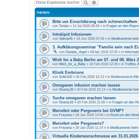
Suche
Erweiterte Suche
THEMEN
Bitte um Einschätzung nach schmerzhaftem
von
Tanias
»
14 Jul 2026 09:26
» in
Fragen an den Repro
Intralipid Infusionen
von
Valeria45
»
16 Jun 2026 07:06
» in
Medikamente bei
3. Aufklärungsseminar "Familie sein nach E
von
Daniela_Vogel
»
08 Apr 2026 22:05
» in
Informat
Wish for a Baby Berlin am 07. und 08. März 
von
Wish_for_a_Baby
»
10 Feb 2026 12:29
» in
Treffen, 
Klinik Embrions
von
Sofie100
»
05 Feb 2026 16:13
» in
Kinderwunsch-Klin
Omegaven infusion machen lassen
von
Shanty28
»
03 Feb 2026 22:13
» in
Medikamente bei
Suche omegaven machen lassen
von
Shanty28
»
03 Feb 2026 21:00
» in
Fragen an den R
Meriofert oder Pergoveris bei GVNP?
von
Freyana
»
28 Jan 2026 13:54
» in
Rund um den Kind
Meriofert oder Pergoveris?
von
Freyana
»
28 Jan 2026 11:14
» in
Medikamente beim
Virtuelle Kinderwunschmesse am 31.01.2026