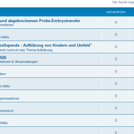
Die Suche erg
ANTWORTEN
 und abgebrochenem Probe-Embryotransfer
0
mediziner
0
m KiWu
izellspende - Aufklärung von Kindern und Umfeld"
0
ionen rund um das Thema Aufklärung
2026
0
Aktionen & Veranstaltungen
0
iken
0
m KiWu
0
epromediziner
0
erwunsch
0
 KiWu
0