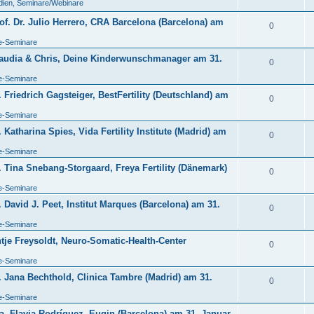
dien, Seminare/Webinare
f. Dr. Julio Herrero, CRA Barcelona (Barcelona) am
0
de-Seminare
laudia & Chris, Deine Kinderwunschmanager am 31.
0
de-Seminare
Friedrich Gagsteiger, BestFertility (Deutschland) am
0
de-Seminare
Katharina Spies, Vida Fertility Institute (Madrid) am
0
de-Seminare
 Tina Snebang-Storgaard, Freya Fertility (Dänemark)
0
de-Seminare
David J. Peet, Institut Marques (Barcelona) am 31.
0
de-Seminare
je Freysoldt, Neuro-Somatic-Health-Center
0
de-Seminare
 Jana Bechthold, Clinica Tambre (Madrid) am 31.
0
de-Seminare
. Flavia Rodríguez, Eugin (Barcelona) am 31. Januar