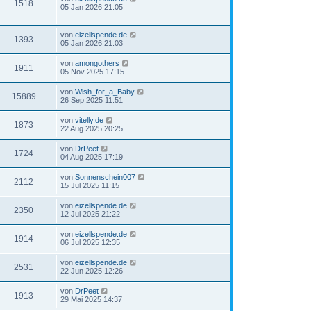
1518
05 Jan 2026 21:05
von
eizellspende.de
1393
05 Jan 2026 21:03
von
amongothers
1911
05 Nov 2025 17:15
von
Wish_for_a_Baby
15889
26 Sep 2025 11:51
von
vitelly.de
1873
22 Aug 2025 20:25
von
DrPeet
1724
04 Aug 2025 17:19
von
Sonnenschein007
2112
15 Jul 2025 11:15
von
eizellspende.de
2350
12 Jul 2025 21:22
von
eizellspende.de
1914
06 Jul 2025 12:35
von
eizellspende.de
2531
22 Jun 2025 12:26
von
DrPeet
1913
29 Mai 2025 14:37