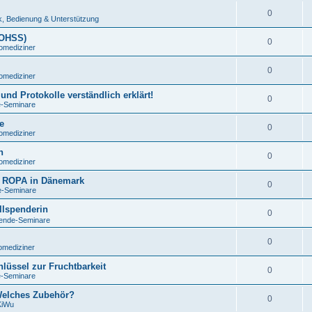
0
, Bedienung & Unterstützung
(OHSS)
0
omediziner
0
omediziner
und Protokolle verständlich erklärt!
0
e-Seminare
e
0
omediziner
h
0
omediziner
nd ROPA in Dänemark
0
e-Seminare
llspenderin
0
pende-Seminare
0
omediziner
lüssel zur Fruchtbarkeit
0
e-Seminare
Welches Zubehör?
0
KiWu