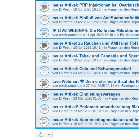
neuer Artikel: PRP Injektionen bei Ovarials
von
DrPeet
»
16 Apr 2025 18:16
» in
Fragen an den Repr
neuer Artikel: Einfluß von AntiSpermienAnti
von
DrPeet
»
13 Apr 2025 12:25
» in
Fragen an den Repr
🌱 LIVE-WEBINAR: Die Rolle des Mikrobiom
von
eizellspende.de
»
11 Apr 2025 15:48
» in
Eizellspend
neuer Artikel zu Rauchen und AMH und FSH
von
DrPeet
»
10 Apr 2025 19:41
» in
Fragen an den Repr
neuer Artikel- Tabak und Cannabis und Sper
von
DrPeet
»
10 Apr 2025 19:40
» in
Fragen an den Repr
neuer Artikel: Cola und Schwangerschaft
von
DrPeet
»
03 Apr 2025 14:24
» in
Fragen an den Repr
Live-Webinar: 💖 Dein erster Schritt auf der
von
eizellspende.de
»
27 Mär 2025 22:14
» in
Eizellspen
neuer Artikel: Einnistungsversagen
von
DrPeet
»
23 Mär 2025 01:03
» in
Fragen an den Repr
neuer Artikel! Endometriumvorbereitung für 
von
DrPeet
»
23 Mär 2025 01:01
» in
Fragen an den Repr
neuer Artikel: Spermienfragmentation und Im
von
DrPeet
»
18 Mär 2025 19:32
» in
Fragen an den Repr