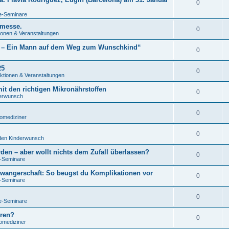
0
de-Seminare
hmesse.
0
tionen & Veranstaltungen
it – Ein Mann auf dem Weg zum Wunschkind“
0
25
0
Aktionen & Veranstaltungen
it den richtigen Mikronährstoffen
0
erwunsch
0
omediziner
0
den Kinderwunsch
den – aber wollt nichts dem Zufall überlassen?
0
e-Seminare
angerschaft: So beugst du Komplikationen vor
0
e-Seminare
0
de-Seminare
eren?
0
omediziner