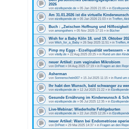
2026
von
eizellspende.de
»
05 Jan 2026 21:05
» in
Eizellspen
Am 31.01.2026 ist die virtuelle Kinderwunsc
von
eizellspende.de
»
05 Jan 2026 21:03
» in
Treffen, Ak
Buch : „Zwischen Hoffnung und Hilflosigke
von
amongothers
»
05 Nov 2025 17:15
» in
Bücher
Wish for a Baby Köln 18. und 19. Oktober 20
von
Wish_for_a_Baby
»
26 Sep 2025 11:51
» in
Treffen, 
Pimp my Eggs - Eizellqualität verbessern – m
von
vitelly.de
»
22 Aug 2025 20:25
» in
Rund um den Kind
neuer Artikel: zum vaginalen Mikrobiom
von
DrPeet
»
04 Aug 2025 17:19
» in
Fragen an den Repr
Asherman
von
Sonnenschein007
»
15 Jul 2025 11:15
» in
Rund um 
Ihr habt den Wunsch, bald schwanger zu wer
von
eizellspende.de
»
12 Jul 2025 21:22
» in
Eizellspend
Gesunde Ernährung im Kinderwunsch & Schw
von
eizellspende.de
»
06 Jul 2025 12:35
» in
Eizellspend
Live-Webinar: Wiederholte Fehlgeburten
von
eizellspende.de
»
22 Jun 2025 12:26
» in
Eizellspen
neuer Artikel: Wann bei Endometriose operi
von
DrPeet
»
29 Mai 2025 14:37
» in
Fragen an den Repr