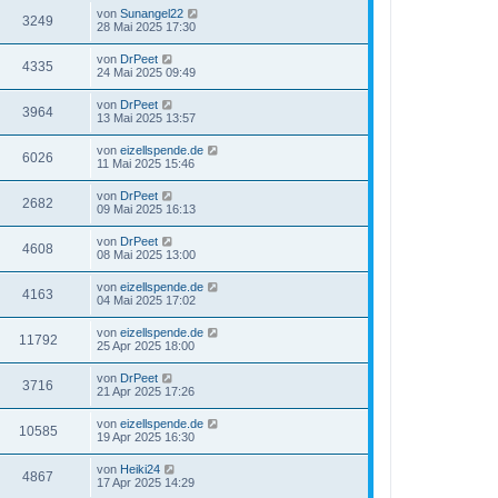
von
Sunangel22
3249
28 Mai 2025 17:30
von
DrPeet
4335
24 Mai 2025 09:49
von
DrPeet
3964
13 Mai 2025 13:57
von
eizellspende.de
6026
11 Mai 2025 15:46
von
DrPeet
2682
09 Mai 2025 16:13
von
DrPeet
4608
08 Mai 2025 13:00
von
eizellspende.de
4163
04 Mai 2025 17:02
von
eizellspende.de
11792
25 Apr 2025 18:00
von
DrPeet
3716
21 Apr 2025 17:26
von
eizellspende.de
10585
19 Apr 2025 16:30
von
Heiki24
4867
17 Apr 2025 14:29