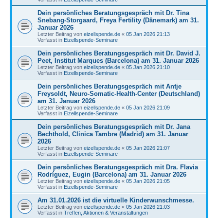
Dein persönliches Beratungsgespräch mit Dr. Tina
Snebang-Storgaard, Freya Fertility (Dänemark) am 31.
Januar 2026
Letzter Beitrag von
eizellspende.de
«
05 Jan 2026 21:13
Verfasst in
Eizellspende-Seminare
Dein persönliches Beratungsgespräch mit Dr. David J.
Peet, Institut Marques (Barcelona) am 31. Januar 2026
Letzter Beitrag von
eizellspende.de
«
05 Jan 2026 21:10
Verfasst in
Eizellspende-Seminare
Dein persönliches Beratungsgespräch mit Antje
Freysoldt, Neuro-Somatic-Health-Center (Deutschland)
am 31. Januar 2026
Letzter Beitrag von
eizellspende.de
«
05 Jan 2026 21:09
Verfasst in
Eizellspende-Seminare
Dein persönliches Beratungsgespräch mit Dr. Jana
Bechthold, Clinica Tambre (Madrid) am 31. Januar
2026
Letzter Beitrag von
eizellspende.de
«
05 Jan 2026 21:07
Verfasst in
Eizellspende-Seminare
Dein persönliches Beratungsgespräch mit Dra. Flavia
Rodríguez, Eugin (Barcelona) am 31. Januar 2026
Letzter Beitrag von
eizellspende.de
«
05 Jan 2026 21:05
Verfasst in
Eizellspende-Seminare
Am 31.01.2026 ist die virtuelle Kinderwunschmesse.
Letzter Beitrag von
eizellspende.de
«
05 Jan 2026 21:03
Verfasst in
Treffen, Aktionen & Veranstaltungen