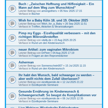
Buch : „Zwischen Hoffnung und Hilflosigkeit – Ein
Mann auf dem Weg zum Wunschkind“
Letzter Beitrag von
amongothers
«
05 Nov 2025 17:15
Verfasst in
Bücher
Wish for a Baby Köln 18. und 19. Oktober 2025
Letzter Beitrag von
Wish_for_a_Baby
«
26 Sep 2025 11:51
Verfasst in
Treffen, Aktionen & Veranstaltungen
Pimp my Eggs - Eizellqualität verbessern – mit den
richtigen Mikronährstoffen
Letzter Beitrag von
vitelly.de
«
22 Aug 2025 20:25
Verfasst in
Rund um den Kinderwunsch
neuer Artikel: zum vaginalen Mikrobiom
Letzter Beitrag von
DrPeet
«
04 Aug 2025 17:19
Verfasst in
Fragen an den Repromediziner
Asherman
Letzter Beitrag von
Sonnenschein007
«
15 Jul 2025 11:15
Verfasst in
Rund um den Kinderwunsch
Ihr habt den Wunsch, bald schwanger zu werden –
aber wollt nichts dem Zufall überlassen?
Letzter Beitrag von
eizellspende.de
«
12 Jul 2025 21:22
Verfasst in
Eizellspende-Seminare
Gesunde Ernährung im Kinderwunsch &
Schwangerschaft: So beugst du Komplikationen vor
Letzter Beitrag von
eizellspende.de
«
06 Jul 2025 12:35
Verfasst in
Eizellspende-Seminare
Live-Webinar: Wiederholte Fehlgeburten