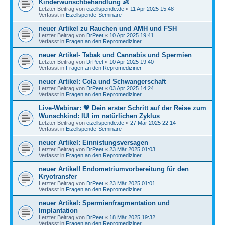
Kinderwunschbehandlung 👶
Letzter Beitrag von
eizellspende.de
«
11 Apr 2025 15:48
Verfasst in
Eizellspende-Seminare
neuer Artikel zu Rauchen und AMH und FSH
Letzter Beitrag von
DrPeet
«
10 Apr 2025 19:41
Verfasst in
Fragen an den Repromediziner
neuer Artikel- Tabak und Cannabis und Spermien
Letzter Beitrag von
DrPeet
«
10 Apr 2025 19:40
Verfasst in
Fragen an den Repromediziner
neuer Artikel: Cola und Schwangerschaft
Letzter Beitrag von
DrPeet
«
03 Apr 2025 14:24
Verfasst in
Fragen an den Repromediziner
Live-Webinar: 💖 Dein erster Schritt auf der Reise zum
Wunschkind: IUI im natürlichen Zyklus
Letzter Beitrag von
eizellspende.de
«
27 Mär 2025 22:14
Verfasst in
Eizellspende-Seminare
neuer Artikel: Einnistungsversagen
Letzter Beitrag von
DrPeet
«
23 Mär 2025 01:03
Verfasst in
Fragen an den Repromediziner
neuer Artikel! Endometriumvorbereitung für den
Kryotransfer
Letzter Beitrag von
DrPeet
«
23 Mär 2025 01:01
Verfasst in
Fragen an den Repromediziner
neuer Artikel: Spermienfragmentation und
Implantation
Letzter Beitrag von
DrPeet
«
18 Mär 2025 19:32
Verfasst in
Fragen an den Repromediziner