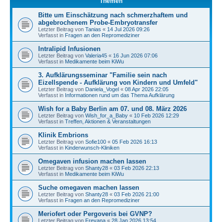
Themen
Bitte um Einschätzung nach schmerzhaftem und
abgebrochenem Probe-Embryotransfer
Letzter Beitrag von
Tanias
«
14 Jul 2026 09:26
Verfasst in
Fragen an den Repromediziner
Intralipid Infusionen
Letzter Beitrag von
Valeria45
«
16 Jun 2026 07:06
Verfasst in
Medikamente beim KiWu
3. Aufklärungsseminar "Familie sein nach
Eizellspende - Aufklärung von Kindern und Umfeld"
Letzter Beitrag von
Daniela_Vogel
«
08 Apr 2026 22:05
Verfasst in
Informationen rund um das Thema Aufklärung
Wish for a Baby Berlin am 07. und 08. März 2026
Letzter Beitrag von
Wish_for_a_Baby
«
10 Feb 2026 12:29
Verfasst in
Treffen, Aktionen & Veranstaltungen
Klinik Embrions
Letzter Beitrag von
Sofie100
«
05 Feb 2026 16:13
Verfasst in
Kinderwunsch-Kliniken
Omegaven infusion machen lassen
Letzter Beitrag von
Shanty28
«
03 Feb 2026 22:13
Verfasst in
Medikamente beim KiWu
Suche omegaven machen lassen
Letzter Beitrag von
Shanty28
«
03 Feb 2026 21:00
Verfasst in
Fragen an den Repromediziner
Meriofert oder Pergoveris bei GVNP?
Letzter Beitrag von
Freyana
«
28 Jan 2026 13:54