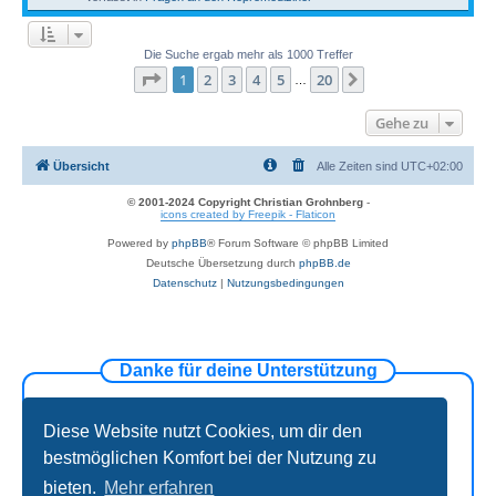
Die Suche ergab mehr als 1000 Treffer
Seite
1
von
20
1
2
3
4
5
20
Nächste
…
Gehe zu
Übersicht
Alle Zeiten sind
UTC+02:00
© 2001-2024 Copyright Christian Grohnberg
-
icons created by Freepik - Flaticon
Powered by
phpBB
® Forum Software © phpBB Limited
Deutsche Übersetzung durch
phpBB.de
Datenschutz
|
Nutzungsbedingungen
Danke für deine Unterstützung
Diese Website nutzt Cookies, um dir den
bestmöglichen Komfort bei der Nutzung zu
bieten.
Mehr erfahren