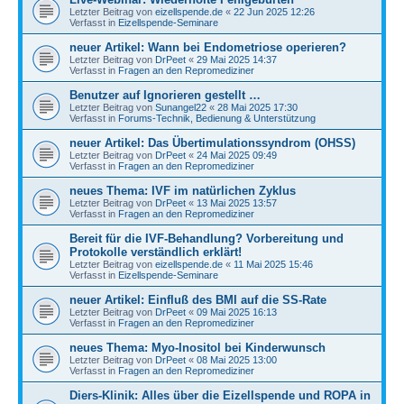
Letzter Beitrag von
eizellspende.de
«
22 Jun 2025 12:26
Verfasst in
Eizellspende-Seminare
neuer Artikel: Wann bei Endometriose operieren?
Letzter Beitrag von
DrPeet
«
29 Mai 2025 14:37
Verfasst in
Fragen an den Repromediziner
Benutzer auf Ignorieren gestellt …
Letzter Beitrag von
Sunangel22
«
28 Mai 2025 17:30
Verfasst in
Forums-Technik, Bedienung & Unterstützung
neuer Artikel: Das Übertimulationssyndrom (OHSS)
Letzter Beitrag von
DrPeet
«
24 Mai 2025 09:49
Verfasst in
Fragen an den Repromediziner
neues Thema: IVF im natürlichen Zyklus
Letzter Beitrag von
DrPeet
«
13 Mai 2025 13:57
Verfasst in
Fragen an den Repromediziner
Bereit für die IVF-Behandlung? Vorbereitung und
Protokolle verständlich erklärt!
Letzter Beitrag von
eizellspende.de
«
11 Mai 2025 15:46
Verfasst in
Eizellspende-Seminare
neuer Artikel: Einfluß des BMI auf die SS-Rate
Letzter Beitrag von
DrPeet
«
09 Mai 2025 16:13
Verfasst in
Fragen an den Repromediziner
neues Thema: Myo-Inositol bei Kinderwunsch
Letzter Beitrag von
DrPeet
«
08 Mai 2025 13:00
Verfasst in
Fragen an den Repromediziner
Diers-Klinik: Alles über die Eizellspende und ROPA in