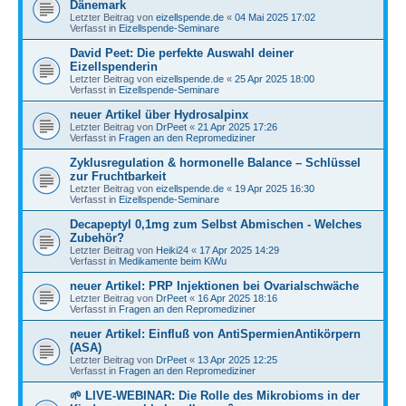
Dänemark
Letzter Beitrag von
eizellspende.de
«
04 Mai 2025 17:02
Verfasst in
Eizellspende-Seminare
David Peet: Die perfekte Auswahl deiner
Eizellspenderin
Letzter Beitrag von
eizellspende.de
«
25 Apr 2025 18:00
Verfasst in
Eizellspende-Seminare
neuer Artikel über Hydrosalpinx
Letzter Beitrag von
DrPeet
«
21 Apr 2025 17:26
Verfasst in
Fragen an den Repromediziner
Zyklusregulation & hormonelle Balance – Schlüssel
zur Fruchtbarkeit
Letzter Beitrag von
eizellspende.de
«
19 Apr 2025 16:30
Verfasst in
Eizellspende-Seminare
Decapeptyl 0,1mg zum Selbst Abmischen - Welches
Zubehör?
Letzter Beitrag von
Heiki24
«
17 Apr 2025 14:29
Verfasst in
Medikamente beim KiWu
neuer Artikel: PRP Injektionen bei Ovarialschwäche
Letzter Beitrag von
DrPeet
«
16 Apr 2025 18:16
Verfasst in
Fragen an den Repromediziner
neuer Artikel: Einfluß von AntiSpermienAntikörpern
(ASA)
Letzter Beitrag von
DrPeet
«
13 Apr 2025 12:25
Verfasst in
Fragen an den Repromediziner
🌱 LIVE-WEBINAR: Die Rolle des Mikrobioms in der