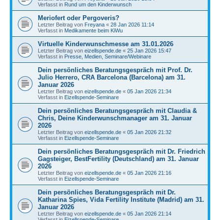
Verfasst in
Rund um den Kinderwunsch
Meriofert oder Pergoveris?
Letzter Beitrag von
Freyana
«
28 Jan 2026 11:14
Verfasst in
Medikamente beim KiWu
Virtuelle Kinderwunschmesse am 31.01.2026
Letzter Beitrag von
eizellspende.de
«
25 Jan 2026 15:47
Verfasst in
Presse, Medien, Seminare/Webinare
Dein persönliches Beratungsgespräch mit Prof. Dr.
Julio Herrero, CRA Barcelona (Barcelona) am 31.
Januar 2026
Letzter Beitrag von
eizellspende.de
«
05 Jan 2026 21:34
Verfasst in
Eizellspende-Seminare
Dein persönliches Beratungsgespräch mit Claudia &
Chris, Deine Kinderwunschmanager am 31. Januar
2026
Letzter Beitrag von
eizellspende.de
«
05 Jan 2026 21:32
Verfasst in
Eizellspende-Seminare
Dein persönliches Beratungsgespräch mit Dr. Friedrich
Gagsteiger, BestFertility (Deutschland) am 31. Januar
2026
Letzter Beitrag von
eizellspende.de
«
05 Jan 2026 21:16
Verfasst in
Eizellspende-Seminare
Dein persönliches Beratungsgespräch mit Dr.
Katharina Spies, Vida Fertility Institute (Madrid) am 31.
Januar 2026
Letzter Beitrag von
eizellspende.de
«
05 Jan 2026 21:14
Verfasst in
Eizellspende-Seminare