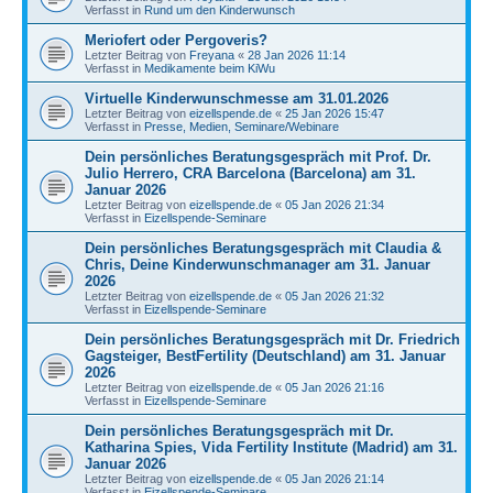
Verfasst in
Rund um den Kinderwunsch
Meriofert oder Pergoveris?
Letzter Beitrag von
Freyana
«
28 Jan 2026 11:14
Verfasst in
Medikamente beim KiWu
Virtuelle Kinderwunschmesse am 31.01.2026
Letzter Beitrag von
eizellspende.de
«
25 Jan 2026 15:47
Verfasst in
Presse, Medien, Seminare/Webinare
Dein persönliches Beratungsgespräch mit Prof. Dr.
Julio Herrero, CRA Barcelona (Barcelona) am 31.
Januar 2026
Letzter Beitrag von
eizellspende.de
«
05 Jan 2026 21:34
Verfasst in
Eizellspende-Seminare
Dein persönliches Beratungsgespräch mit Claudia &
Chris, Deine Kinderwunschmanager am 31. Januar
2026
Letzter Beitrag von
eizellspende.de
«
05 Jan 2026 21:32
Verfasst in
Eizellspende-Seminare
Dein persönliches Beratungsgespräch mit Dr. Friedrich
Gagsteiger, BestFertility (Deutschland) am 31. Januar
2026
Letzter Beitrag von
eizellspende.de
«
05 Jan 2026 21:16
Verfasst in
Eizellspende-Seminare
Dein persönliches Beratungsgespräch mit Dr.
Katharina Spies, Vida Fertility Institute (Madrid) am 31.
Januar 2026
Letzter Beitrag von
eizellspende.de
«
05 Jan 2026 21:14
Verfasst in
Eizellspende-Seminare