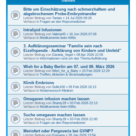
Themen
Bitte um Einschätzung nach schmerzhaftem und
abgebrochenem Probe-Embryotransfer
Letzter Beitrag von
Tanias
«
14 Jul 2026 09:26
Verfasst in
Fragen an den Repromediziner
Intralipid Infusionen
Letzter Beitrag von
Valeria45
«
16 Jun 2026 07:06
Verfasst in
Medikamente beim KiWu
3. Aufklärungsseminar "Familie sein nach
Eizellspende - Aufklärung von Kindern und Umfeld"
Letzter Beitrag von
Daniela_Vogel
«
08 Apr 2026 22:05
Verfasst in
Informationen rund um das Thema Aufklärung
Wish for a Baby Berlin am 07. und 08. März 2026
Letzter Beitrag von
Wish_for_a_Baby
«
10 Feb 2026 12:29
Verfasst in
Treffen, Aktionen & Veranstaltungen
Klinik Embrions
Letzter Beitrag von
Sofie100
«
05 Feb 2026 16:13
Verfasst in
Kinderwunsch-Kliniken
Omegaven infusion machen lassen
Letzter Beitrag von
Shanty28
«
03 Feb 2026 22:13
Verfasst in
Medikamente beim KiWu
Suche omegaven machen lassen
Letzter Beitrag von
Shanty28
«
03 Feb 2026 21:00
Verfasst in
Fragen an den Repromediziner
Meriofert oder Pergoveris bei GVNP?
Letzter Beitrag von
Freyana
«
28 Jan 2026 13:54