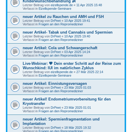
Kinderwunschbehandlung 👶
Letzter Beitrag von
eizellspende.de
«
11 Apr 2025 15:48
Verfasst in
Eizellspende-Seminare
neuer Artikel zu Rauchen und AMH und FSH
Letzter Beitrag von
DrPeet
«
10 Apr 2025 19:41
Verfasst in
Fragen an den Repromediziner
neuer Artikel- Tabak und Cannabis und Spermien
Letzter Beitrag von
DrPeet
«
10 Apr 2025 19:40
Verfasst in
Fragen an den Repromediziner
neuer Artikel: Cola und Schwangerschaft
Letzter Beitrag von
DrPeet
«
03 Apr 2025 14:24
Verfasst in
Fragen an den Repromediziner
Live-Webinar: 💖 Dein erster Schritt auf der Reise zum
Wunschkind: IUI im natürlichen Zyklus
Letzter Beitrag von
eizellspende.de
«
27 Mär 2025 22:14
Verfasst in
Eizellspende-Seminare
neuer Artikel: Einnistungsversagen
Letzter Beitrag von
DrPeet
«
23 Mär 2025 01:03
Verfasst in
Fragen an den Repromediziner
neuer Artikel! Endometriumvorbereitung für den
Kryotransfer
Letzter Beitrag von
DrPeet
«
23 Mär 2025 01:01
Verfasst in
Fragen an den Repromediziner
neuer Artikel: Spermienfragmentation und
Implantation
Letzter Beitrag von
DrPeet
«
18 Mär 2025 19:32
Verfasst in
Fragen an den Repromediziner