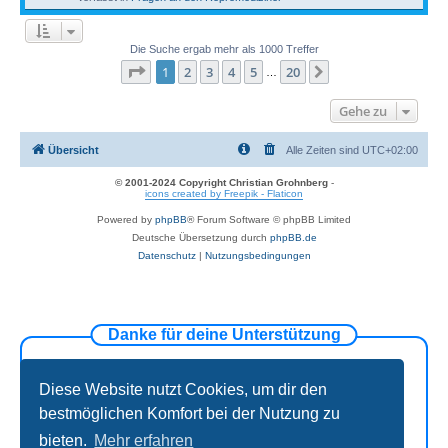
Die Suche ergab mehr als 1000 Treffer
Seite
1
von
20
1
2
3
4
5
20
Nächste
…
Gehe zu
Übersicht
Alle Zeiten sind
UTC+02:00
© 2001-2024 Copyright Christian Grohnberg
-
icons created by Freepik - Flaticon
Powered by
phpBB
® Forum Software © phpBB Limited
Deutsche Übersetzung durch
phpBB.de
Datenschutz
|
Nutzungsbedingungen
Danke für deine Unterstützung
Diese Website nutzt Cookies, um dir den
bestmöglichen Komfort bei der Nutzung zu
bieten.
Mehr erfahren