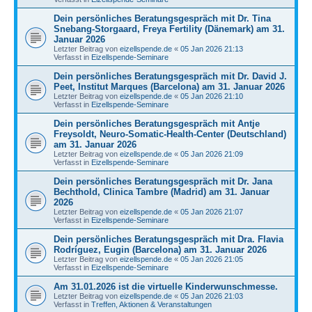
Dein persönliches Beratungsgespräch mit Dr. Tina
Snebang-Storgaard, Freya Fertility (Dänemark) am 31.
Januar 2026
Letzter Beitrag von
eizellspende.de
«
05 Jan 2026 21:13
Verfasst in
Eizellspende-Seminare
Dein persönliches Beratungsgespräch mit Dr. David J.
Peet, Institut Marques (Barcelona) am 31. Januar 2026
Letzter Beitrag von
eizellspende.de
«
05 Jan 2026 21:10
Verfasst in
Eizellspende-Seminare
Dein persönliches Beratungsgespräch mit Antje
Freysoldt, Neuro-Somatic-Health-Center (Deutschland)
am 31. Januar 2026
Letzter Beitrag von
eizellspende.de
«
05 Jan 2026 21:09
Verfasst in
Eizellspende-Seminare
Dein persönliches Beratungsgespräch mit Dr. Jana
Bechthold, Clinica Tambre (Madrid) am 31. Januar
2026
Letzter Beitrag von
eizellspende.de
«
05 Jan 2026 21:07
Verfasst in
Eizellspende-Seminare
Dein persönliches Beratungsgespräch mit Dra. Flavia
Rodríguez, Eugin (Barcelona) am 31. Januar 2026
Letzter Beitrag von
eizellspende.de
«
05 Jan 2026 21:05
Verfasst in
Eizellspende-Seminare
Am 31.01.2026 ist die virtuelle Kinderwunschmesse.
Letzter Beitrag von
eizellspende.de
«
05 Jan 2026 21:03
Verfasst in
Treffen, Aktionen & Veranstaltungen