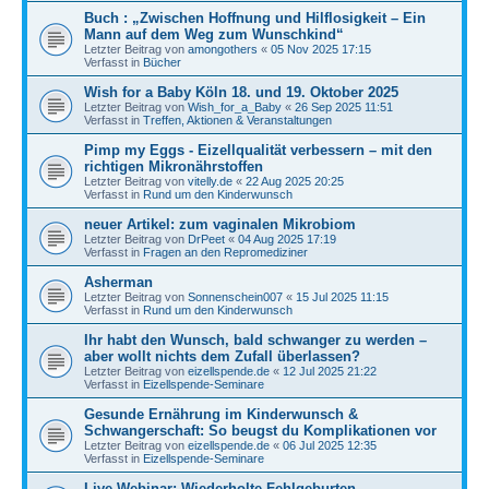
Buch : „Zwischen Hoffnung und Hilflosigkeit – Ein
Mann auf dem Weg zum Wunschkind“
Letzter Beitrag von
amongothers
«
05 Nov 2025 17:15
Verfasst in
Bücher
Wish for a Baby Köln 18. und 19. Oktober 2025
Letzter Beitrag von
Wish_for_a_Baby
«
26 Sep 2025 11:51
Verfasst in
Treffen, Aktionen & Veranstaltungen
Pimp my Eggs - Eizellqualität verbessern – mit den
richtigen Mikronährstoffen
Letzter Beitrag von
vitelly.de
«
22 Aug 2025 20:25
Verfasst in
Rund um den Kinderwunsch
neuer Artikel: zum vaginalen Mikrobiom
Letzter Beitrag von
DrPeet
«
04 Aug 2025 17:19
Verfasst in
Fragen an den Repromediziner
Asherman
Letzter Beitrag von
Sonnenschein007
«
15 Jul 2025 11:15
Verfasst in
Rund um den Kinderwunsch
Ihr habt den Wunsch, bald schwanger zu werden –
aber wollt nichts dem Zufall überlassen?
Letzter Beitrag von
eizellspende.de
«
12 Jul 2025 21:22
Verfasst in
Eizellspende-Seminare
Gesunde Ernährung im Kinderwunsch &
Schwangerschaft: So beugst du Komplikationen vor
Letzter Beitrag von
eizellspende.de
«
06 Jul 2025 12:35
Verfasst in
Eizellspende-Seminare
Live-Webinar: Wiederholte Fehlgeburten