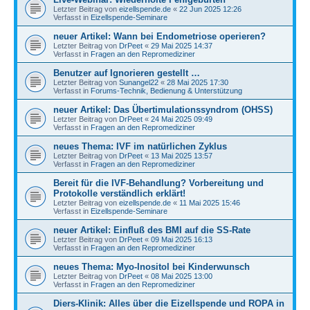
Letzter Beitrag von
eizellspende.de
«
22 Jun 2025 12:26
Verfasst in
Eizellspende-Seminare
neuer Artikel: Wann bei Endometriose operieren?
Letzter Beitrag von
DrPeet
«
29 Mai 2025 14:37
Verfasst in
Fragen an den Repromediziner
Benutzer auf Ignorieren gestellt …
Letzter Beitrag von
Sunangel22
«
28 Mai 2025 17:30
Verfasst in
Forums-Technik, Bedienung & Unterstützung
neuer Artikel: Das Übertimulationssyndrom (OHSS)
Letzter Beitrag von
DrPeet
«
24 Mai 2025 09:49
Verfasst in
Fragen an den Repromediziner
neues Thema: IVF im natürlichen Zyklus
Letzter Beitrag von
DrPeet
«
13 Mai 2025 13:57
Verfasst in
Fragen an den Repromediziner
Bereit für die IVF-Behandlung? Vorbereitung und
Protokolle verständlich erklärt!
Letzter Beitrag von
eizellspende.de
«
11 Mai 2025 15:46
Verfasst in
Eizellspende-Seminare
neuer Artikel: Einfluß des BMI auf die SS-Rate
Letzter Beitrag von
DrPeet
«
09 Mai 2025 16:13
Verfasst in
Fragen an den Repromediziner
neues Thema: Myo-Inositol bei Kinderwunsch
Letzter Beitrag von
DrPeet
«
08 Mai 2025 13:00
Verfasst in
Fragen an den Repromediziner
Diers-Klinik: Alles über die Eizellspende und ROPA in