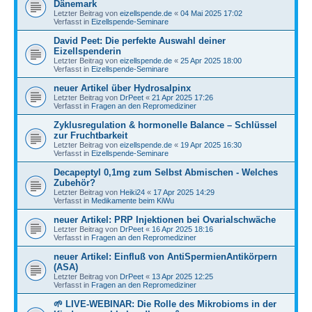
Dänemark
Letzter Beitrag von
eizellspende.de
«
04 Mai 2025 17:02
Verfasst in
Eizellspende-Seminare
David Peet: Die perfekte Auswahl deiner
Eizellspenderin
Letzter Beitrag von
eizellspende.de
«
25 Apr 2025 18:00
Verfasst in
Eizellspende-Seminare
neuer Artikel über Hydrosalpinx
Letzter Beitrag von
DrPeet
«
21 Apr 2025 17:26
Verfasst in
Fragen an den Repromediziner
Zyklusregulation & hormonelle Balance – Schlüssel
zur Fruchtbarkeit
Letzter Beitrag von
eizellspende.de
«
19 Apr 2025 16:30
Verfasst in
Eizellspende-Seminare
Decapeptyl 0,1mg zum Selbst Abmischen - Welches
Zubehör?
Letzter Beitrag von
Heiki24
«
17 Apr 2025 14:29
Verfasst in
Medikamente beim KiWu
neuer Artikel: PRP Injektionen bei Ovarialschwäche
Letzter Beitrag von
DrPeet
«
16 Apr 2025 18:16
Verfasst in
Fragen an den Repromediziner
neuer Artikel: Einfluß von AntiSpermienAntikörpern
(ASA)
Letzter Beitrag von
DrPeet
«
13 Apr 2025 12:25
Verfasst in
Fragen an den Repromediziner
🌱 LIVE-WEBINAR: Die Rolle des Mikrobioms in der