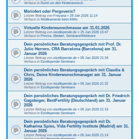
Verfasst in
Rund um den Kinderwunsch
Meriofert oder Pergoveris?
Letzter Beitrag von
Freyana
«
28 Jan 2026 11:14
Verfasst in
Medikamente beim KiWu
Virtuelle Kinderwunschmesse am 31.01.2026
Letzter Beitrag von
eizellspende.de
«
25 Jan 2026 15:47
Verfasst in
Presse, Medien, Seminare/Webinare
Dein persönliches Beratungsgespräch mit Prof. Dr.
Julio Herrero, CRA Barcelona (Barcelona) am 31.
Januar 2026
Letzter Beitrag von
eizellspende.de
«
05 Jan 2026 21:34
Verfasst in
Eizellspende-Seminare
Dein persönliches Beratungsgespräch mit Claudia &
Chris, Deine Kinderwunschmanager am 31. Januar
2026
Letzter Beitrag von
eizellspende.de
«
05 Jan 2026 21:32
Verfasst in
Eizellspende-Seminare
Dein persönliches Beratungsgespräch mit Dr. Friedrich
Gagsteiger, BestFertility (Deutschland) am 31. Januar
2026
Letzter Beitrag von
eizellspende.de
«
05 Jan 2026 21:16
Verfasst in
Eizellspende-Seminare
Dein persönliches Beratungsgespräch mit Dr.
Katharina Spies, Vida Fertility Institute (Madrid) am 31.
Januar 2026
Letzter Beitrag von
eizellspende.de
«
05 Jan 2026 21:14
Verfasst in
Eizellspende-Seminare