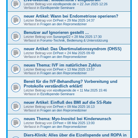
Letzter Beitrag von
eizellspende.de
«
22 Jun 2025 12:26
Verfasst in
Eizellspende-Seminare
neuer Artikel: Wann bei Endometriose operieren?
Letzter Beitrag von
DrPeet
«
29 Mai 2025 14:37
Verfasst in
Fragen an den Repromediziner
Benutzer auf Ignorieren gestellt …
Letzter Beitrag von
Sunangel22
«
28 Mai 2025 17:30
Verfasst in
Forums-Technik, Bedienung & Unterstützung
neuer Artikel: Das Übertimulationssyndrom (OHSS)
Letzter Beitrag von
DrPeet
«
24 Mai 2025 09:49
Verfasst in
Fragen an den Repromediziner
neues Thema: IVF im natürlichen Zyklus
Letzter Beitrag von
DrPeet
«
13 Mai 2025 13:57
Verfasst in
Fragen an den Repromediziner
Bereit für die IVF-Behandlung? Vorbereitung und
Protokolle verständlich erklärt!
Letzter Beitrag von
eizellspende.de
«
11 Mai 2025 15:46
Verfasst in
Eizellspende-Seminare
neuer Artikel: Einfluß des BMI auf die SS-Rate
Letzter Beitrag von
DrPeet
«
09 Mai 2025 16:13
Verfasst in
Fragen an den Repromediziner
neues Thema: Myo-Inositol bei Kinderwunsch
Letzter Beitrag von
DrPeet
«
08 Mai 2025 13:00
Verfasst in
Fragen an den Repromediziner
Diers-Klinik: Alles über die Eizellspende und ROPA in