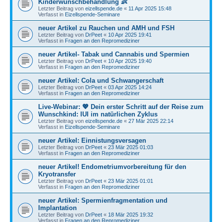
Kinderwunschbehandlung 👶
Letzter Beitrag von
eizellspende.de
«
11 Apr 2025 15:48
Verfasst in
Eizellspende-Seminare
neuer Artikel zu Rauchen und AMH und FSH
Letzter Beitrag von
DrPeet
«
10 Apr 2025 19:41
Verfasst in
Fragen an den Repromediziner
neuer Artikel- Tabak und Cannabis und Spermien
Letzter Beitrag von
DrPeet
«
10 Apr 2025 19:40
Verfasst in
Fragen an den Repromediziner
neuer Artikel: Cola und Schwangerschaft
Letzter Beitrag von
DrPeet
«
03 Apr 2025 14:24
Verfasst in
Fragen an den Repromediziner
Live-Webinar: 💖 Dein erster Schritt auf der Reise zum
Wunschkind: IUI im natürlichen Zyklus
Letzter Beitrag von
eizellspende.de
«
27 Mär 2025 22:14
Verfasst in
Eizellspende-Seminare
neuer Artikel: Einnistungsversagen
Letzter Beitrag von
DrPeet
«
23 Mär 2025 01:03
Verfasst in
Fragen an den Repromediziner
neuer Artikel! Endometriumvorbereitung für den
Kryotransfer
Letzter Beitrag von
DrPeet
«
23 Mär 2025 01:01
Verfasst in
Fragen an den Repromediziner
neuer Artikel: Spermienfragmentation und
Implantation
Letzter Beitrag von
DrPeet
«
18 Mär 2025 19:32
Verfasst in
Fragen an den Repromediziner