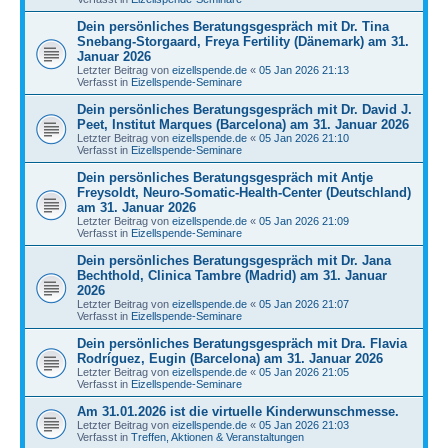
Dein persönliches Beratungsgespräch mit Dr. Tina
Snebang-Storgaard, Freya Fertility (Dänemark) am 31.
Januar 2026
Letzter Beitrag von
eizellspende.de
«
05 Jan 2026 21:13
Verfasst in
Eizellspende-Seminare
Dein persönliches Beratungsgespräch mit Dr. David J.
Peet, Institut Marques (Barcelona) am 31. Januar 2026
Letzter Beitrag von
eizellspende.de
«
05 Jan 2026 21:10
Verfasst in
Eizellspende-Seminare
Dein persönliches Beratungsgespräch mit Antje
Freysoldt, Neuro-Somatic-Health-Center (Deutschland)
am 31. Januar 2026
Letzter Beitrag von
eizellspende.de
«
05 Jan 2026 21:09
Verfasst in
Eizellspende-Seminare
Dein persönliches Beratungsgespräch mit Dr. Jana
Bechthold, Clinica Tambre (Madrid) am 31. Januar
2026
Letzter Beitrag von
eizellspende.de
«
05 Jan 2026 21:07
Verfasst in
Eizellspende-Seminare
Dein persönliches Beratungsgespräch mit Dra. Flavia
Rodríguez, Eugin (Barcelona) am 31. Januar 2026
Letzter Beitrag von
eizellspende.de
«
05 Jan 2026 21:05
Verfasst in
Eizellspende-Seminare
Am 31.01.2026 ist die virtuelle Kinderwunschmesse.
Letzter Beitrag von
eizellspende.de
«
05 Jan 2026 21:03
Verfasst in
Treffen, Aktionen & Veranstaltungen