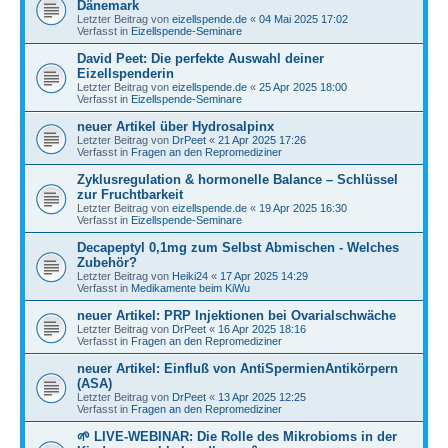
Dänemark
Letzter Beitrag von
eizellspende.de
«
04 Mai 2025 17:02
Verfasst in
Eizellspende-Seminare
David Peet: Die perfekte Auswahl deiner
Eizellspenderin
Letzter Beitrag von
eizellspende.de
«
25 Apr 2025 18:00
Verfasst in
Eizellspende-Seminare
neuer Artikel über Hydrosalpinx
Letzter Beitrag von
DrPeet
«
21 Apr 2025 17:26
Verfasst in
Fragen an den Repromediziner
Zyklusregulation & hormonelle Balance – Schlüssel
zur Fruchtbarkeit
Letzter Beitrag von
eizellspende.de
«
19 Apr 2025 16:30
Verfasst in
Eizellspende-Seminare
Decapeptyl 0,1mg zum Selbst Abmischen - Welches
Zubehör?
Letzter Beitrag von
Heiki24
«
17 Apr 2025 14:29
Verfasst in
Medikamente beim KiWu
neuer Artikel: PRP Injektionen bei Ovarialschwäche
Letzter Beitrag von
DrPeet
«
16 Apr 2025 18:16
Verfasst in
Fragen an den Repromediziner
neuer Artikel: Einfluß von AntiSpermienAntikörpern
(ASA)
Letzter Beitrag von
DrPeet
«
13 Apr 2025 12:25
Verfasst in
Fragen an den Repromediziner
🌱 LIVE-WEBINAR: Die Rolle des Mikrobioms in der