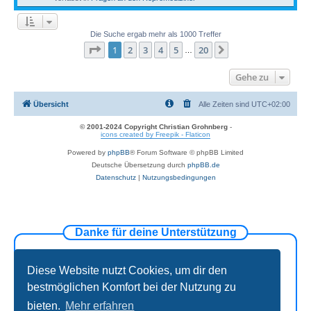
Die Suche ergab mehr als 1000 Treffer
Seite
1
von
20
1
2
3
4
5
20
Nächste
…
Gehe zu
Übersicht
Alle Zeiten sind
UTC+02:00
© 2001-2024 Copyright Christian Grohnberg
-
icons created by Freepik - Flaticon
Powered by
phpBB
® Forum Software © phpBB Limited
Deutsche Übersetzung durch
phpBB.de
Datenschutz
|
Nutzungsbedingungen
Danke für deine Unterstützung
Diese Website nutzt Cookies, um dir den
bestmöglichen Komfort bei der Nutzung zu
bieten.
Mehr erfahren