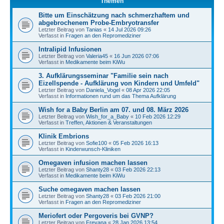
Themen
Bitte um Einschätzung nach schmerzhaftem und
abgebrochenem Probe-Embryotransfer
Letzter Beitrag von
Tanias
«
14 Jul 2026 09:26
Verfasst in
Fragen an den Repromediziner
Intralipid Infusionen
Letzter Beitrag von
Valeria45
«
16 Jun 2026 07:06
Verfasst in
Medikamente beim KiWu
3. Aufklärungsseminar "Familie sein nach
Eizellspende - Aufklärung von Kindern und Umfeld"
Letzter Beitrag von
Daniela_Vogel
«
08 Apr 2026 22:05
Verfasst in
Informationen rund um das Thema Aufklärung
Wish for a Baby Berlin am 07. und 08. März 2026
Letzter Beitrag von
Wish_for_a_Baby
«
10 Feb 2026 12:29
Verfasst in
Treffen, Aktionen & Veranstaltungen
Klinik Embrions
Letzter Beitrag von
Sofie100
«
05 Feb 2026 16:13
Verfasst in
Kinderwunsch-Kliniken
Omegaven infusion machen lassen
Letzter Beitrag von
Shanty28
«
03 Feb 2026 22:13
Verfasst in
Medikamente beim KiWu
Suche omegaven machen lassen
Letzter Beitrag von
Shanty28
«
03 Feb 2026 21:00
Verfasst in
Fragen an den Repromediziner
Meriofert oder Pergoveris bei GVNP?
Letzter Beitrag von
Freyana
«
28 Jan 2026 13:54