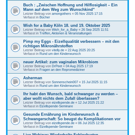
Buch : „Zwischen Hoffnung und Hilflosigkeit – Ein
Mann auf dem Weg zum Wunschkind“
Letzter Beitrag von
amongothers
«
05 Nov 2025 17:15
Verfasst in
Bücher
Wish for a Baby Köln 18. und 19. Oktober 2025
Letzter Beitrag von
Wish_for_a_Baby
«
26 Sep 2025 11:51
Verfasst in
Treffen, Aktionen & Veranstaltungen
Pimp my Eggs - Eizellqualität verbessern – mit den
richtigen Mikronährstoffen
Letzter Beitrag von
vitelly.de
«
22 Aug 2025 20:25
Verfasst in
Rund um den Kinderwunsch
neuer Artikel: zum vaginalen Mikrobiom
Letzter Beitrag von
DrPeet
«
04 Aug 2025 17:19
Verfasst in
Fragen an den Repromediziner
Asherman
Letzter Beitrag von
Sonnenschein007
«
15 Jul 2025 11:15
Verfasst in
Rund um den Kinderwunsch
Ihr habt den Wunsch, bald schwanger zu werden –
aber wollt nichts dem Zufall überlassen?
Letzter Beitrag von
eizellspende.de
«
12 Jul 2025 21:22
Verfasst in
Eizellspende-Seminare
Gesunde Ernährung im Kinderwunsch &
Schwangerschaft: So beugst du Komplikationen vor
Letzter Beitrag von
eizellspende.de
«
06 Jul 2025 12:35
Verfasst in
Eizellspende-Seminare
Live-Webinar: Wiederholte Fehlgeburten