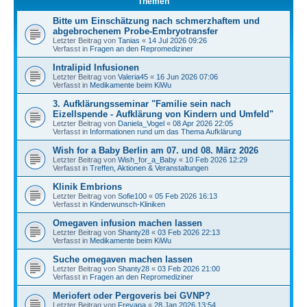
Themen
Bitte um Einschätzung nach schmerzhaftem und
abgebrochenem Probe-Embryotransfer
Letzter Beitrag von
Tanias
«
14 Jul 2026 09:26
Verfasst in
Fragen an den Repromediziner
Intralipid Infusionen
Letzter Beitrag von
Valeria45
«
16 Jun 2026 07:06
Verfasst in
Medikamente beim KiWu
3. Aufklärungsseminar "Familie sein nach
Eizellspende - Aufklärung von Kindern und Umfeld"
Letzter Beitrag von
Daniela_Vogel
«
08 Apr 2026 22:05
Verfasst in
Informationen rund um das Thema Aufklärung
Wish for a Baby Berlin am 07. und 08. März 2026
Letzter Beitrag von
Wish_for_a_Baby
«
10 Feb 2026 12:29
Verfasst in
Treffen, Aktionen & Veranstaltungen
Klinik Embrions
Letzter Beitrag von
Sofie100
«
05 Feb 2026 16:13
Verfasst in
Kinderwunsch-Kliniken
Omegaven infusion machen lassen
Letzter Beitrag von
Shanty28
«
03 Feb 2026 22:13
Verfasst in
Medikamente beim KiWu
Suche omegaven machen lassen
Letzter Beitrag von
Shanty28
«
03 Feb 2026 21:00
Verfasst in
Fragen an den Repromediziner
Meriofert oder Pergoveris bei GVNP?
Letzter Beitrag von
Freyana
«
28 Jan 2026 13:54