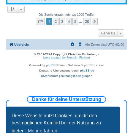
Die Suche ergab mehr als 1000 Treffer
Seite
1
von
20
1
2
3
4
5
20
Nächste
…
Gehe zu
Übersicht
Alle Zeiten sind
UTC+02:00
© 2001-2024 Copyright Christian Grohnberg
-
icons created by Freepik - Flaticon
Powered by
phpBB
® Forum Software © phpBB Limited
Deutsche Übersetzung durch
phpBB.de
Datenschutz
|
Nutzungsbedingungen
Danke für deine Unterstützung
Diese Website nutzt Cookies, um dir den
bestmöglichen Komfort bei der Nutzung zu
bieten.
Mehr erfahren