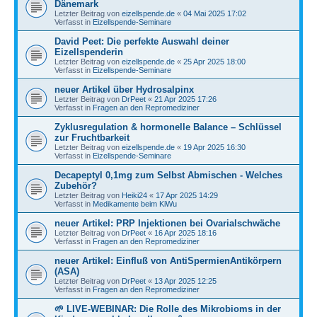
Dänemark
Letzter Beitrag von
eizellspende.de
«
04 Mai 2025 17:02
Verfasst in
Eizellspende-Seminare
David Peet: Die perfekte Auswahl deiner
Eizellspenderin
Letzter Beitrag von
eizellspende.de
«
25 Apr 2025 18:00
Verfasst in
Eizellspende-Seminare
neuer Artikel über Hydrosalpinx
Letzter Beitrag von
DrPeet
«
21 Apr 2025 17:26
Verfasst in
Fragen an den Repromediziner
Zyklusregulation & hormonelle Balance – Schlüssel
zur Fruchtbarkeit
Letzter Beitrag von
eizellspende.de
«
19 Apr 2025 16:30
Verfasst in
Eizellspende-Seminare
Decapeptyl 0,1mg zum Selbst Abmischen - Welches
Zubehör?
Letzter Beitrag von
Heiki24
«
17 Apr 2025 14:29
Verfasst in
Medikamente beim KiWu
neuer Artikel: PRP Injektionen bei Ovarialschwäche
Letzter Beitrag von
DrPeet
«
16 Apr 2025 18:16
Verfasst in
Fragen an den Repromediziner
neuer Artikel: Einfluß von AntiSpermienAntikörpern
(ASA)
Letzter Beitrag von
DrPeet
«
13 Apr 2025 12:25
Verfasst in
Fragen an den Repromediziner
🌱 LIVE-WEBINAR: Die Rolle des Mikrobioms in der