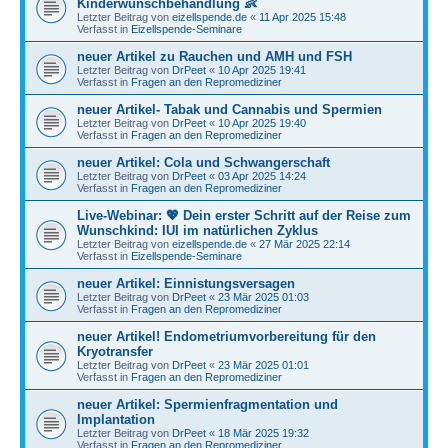
Kinderwunschbehandlung 👶
Letzter Beitrag von
eizellspende.de
«
11 Apr 2025 15:48
Verfasst in
Eizellspende-Seminare
neuer Artikel zu Rauchen und AMH und FSH
Letzter Beitrag von
DrPeet
«
10 Apr 2025 19:41
Verfasst in
Fragen an den Repromediziner
neuer Artikel- Tabak und Cannabis und Spermien
Letzter Beitrag von
DrPeet
«
10 Apr 2025 19:40
Verfasst in
Fragen an den Repromediziner
neuer Artikel: Cola und Schwangerschaft
Letzter Beitrag von
DrPeet
«
03 Apr 2025 14:24
Verfasst in
Fragen an den Repromediziner
Live-Webinar: 💖 Dein erster Schritt auf der Reise zum
Wunschkind: IUI im natürlichen Zyklus
Letzter Beitrag von
eizellspende.de
«
27 Mär 2025 22:14
Verfasst in
Eizellspende-Seminare
neuer Artikel: Einnistungsversagen
Letzter Beitrag von
DrPeet
«
23 Mär 2025 01:03
Verfasst in
Fragen an den Repromediziner
neuer Artikel! Endometriumvorbereitung für den
Kryotransfer
Letzter Beitrag von
DrPeet
«
23 Mär 2025 01:01
Verfasst in
Fragen an den Repromediziner
neuer Artikel: Spermienfragmentation und
Implantation
Letzter Beitrag von
DrPeet
«
18 Mär 2025 19:32
Verfasst in
Fragen an den Repromediziner