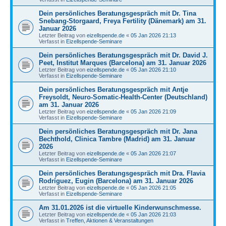
Dein persönliches Beratungsgespräch mit Dr. Tina
Snebang-Storgaard, Freya Fertility (Dänemark) am 31.
Januar 2026
Letzter Beitrag von
eizellspende.de
«
05 Jan 2026 21:13
Verfasst in
Eizellspende-Seminare
Dein persönliches Beratungsgespräch mit Dr. David J.
Peet, Institut Marques (Barcelona) am 31. Januar 2026
Letzter Beitrag von
eizellspende.de
«
05 Jan 2026 21:10
Verfasst in
Eizellspende-Seminare
Dein persönliches Beratungsgespräch mit Antje
Freysoldt, Neuro-Somatic-Health-Center (Deutschland)
am 31. Januar 2026
Letzter Beitrag von
eizellspende.de
«
05 Jan 2026 21:09
Verfasst in
Eizellspende-Seminare
Dein persönliches Beratungsgespräch mit Dr. Jana
Bechthold, Clinica Tambre (Madrid) am 31. Januar
2026
Letzter Beitrag von
eizellspende.de
«
05 Jan 2026 21:07
Verfasst in
Eizellspende-Seminare
Dein persönliches Beratungsgespräch mit Dra. Flavia
Rodríguez, Eugin (Barcelona) am 31. Januar 2026
Letzter Beitrag von
eizellspende.de
«
05 Jan 2026 21:05
Verfasst in
Eizellspende-Seminare
Am 31.01.2026 ist die virtuelle Kinderwunschmesse.
Letzter Beitrag von
eizellspende.de
«
05 Jan 2026 21:03
Verfasst in
Treffen, Aktionen & Veranstaltungen