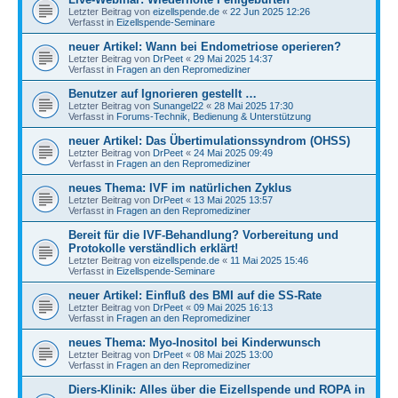
Letzter Beitrag von
eizellspende.de
«
22 Jun 2025 12:26
Verfasst in
Eizellspende-Seminare
neuer Artikel: Wann bei Endometriose operieren?
Letzter Beitrag von
DrPeet
«
29 Mai 2025 14:37
Verfasst in
Fragen an den Repromediziner
Benutzer auf Ignorieren gestellt …
Letzter Beitrag von
Sunangel22
«
28 Mai 2025 17:30
Verfasst in
Forums-Technik, Bedienung & Unterstützung
neuer Artikel: Das Übertimulationssyndrom (OHSS)
Letzter Beitrag von
DrPeet
«
24 Mai 2025 09:49
Verfasst in
Fragen an den Repromediziner
neues Thema: IVF im natürlichen Zyklus
Letzter Beitrag von
DrPeet
«
13 Mai 2025 13:57
Verfasst in
Fragen an den Repromediziner
Bereit für die IVF-Behandlung? Vorbereitung und
Protokolle verständlich erklärt!
Letzter Beitrag von
eizellspende.de
«
11 Mai 2025 15:46
Verfasst in
Eizellspende-Seminare
neuer Artikel: Einfluß des BMI auf die SS-Rate
Letzter Beitrag von
DrPeet
«
09 Mai 2025 16:13
Verfasst in
Fragen an den Repromediziner
neues Thema: Myo-Inositol bei Kinderwunsch
Letzter Beitrag von
DrPeet
«
08 Mai 2025 13:00
Verfasst in
Fragen an den Repromediziner
Diers-Klinik: Alles über die Eizellspende und ROPA in