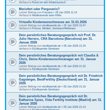
Verfasst in
Rund um den Kinderwunsch
Meriofert oder Pergoveris?
Letzter Beitrag von
Freyana
«
28 Jan 2026 11:14
Verfasst in
Medikamente beim KiWu
Virtuelle Kinderwunschmesse am 31.01.2026
Letzter Beitrag von
eizellspende.de
«
25 Jan 2026 15:47
Verfasst in
Presse, Medien, Seminare/Webinare
Dein persönliches Beratungsgespräch mit Prof. Dr.
Julio Herrero, CRA Barcelona (Barcelona) am 31.
Januar 2026
Letzter Beitrag von
eizellspende.de
«
05 Jan 2026 21:34
Verfasst in
Eizellspende-Seminare
Dein persönliches Beratungsgespräch mit Claudia &
Chris, Deine Kinderwunschmanager am 31. Januar
2026
Letzter Beitrag von
eizellspende.de
«
05 Jan 2026 21:32
Verfasst in
Eizellspende-Seminare
Dein persönliches Beratungsgespräch mit Dr. Friedrich
Gagsteiger, BestFertility (Deutschland) am 31. Januar
2026
Letzter Beitrag von
eizellspende.de
«
05 Jan 2026 21:16
Verfasst in
Eizellspende-Seminare
Dein persönliches Beratungsgespräch mit Dr.
Katharina Spies, Vida Fertility Institute (Madrid) am 31.
Januar 2026
Letzter Beitrag von
eizellspende.de
«
05 Jan 2026 21:14
Verfasst in
Eizellspende-Seminare