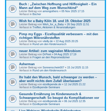
Buch : „Zwischen Hoffnung und Hilflosigkeit – Ein
Mann auf dem Weg zum Wunschkind“
Letzter Beitrag von
amongothers
«
05 Nov 2025 17:15
Verfasst in
Bücher
Wish for a Baby Köln 18. und 19. Oktober 2025
Letzter Beitrag von
Wish_for_a_Baby
«
26 Sep 2025 11:51
Verfasst in
Treffen, Aktionen & Veranstaltungen
Pimp my Eggs - Eizellqualität verbessern – mit den
richtigen Mikronährstoffen
Letzter Beitrag von
vitelly.de
«
22 Aug 2025 20:25
Verfasst in
Rund um den Kinderwunsch
neuer Artikel: zum vaginalen Mikrobiom
Letzter Beitrag von
DrPeet
«
04 Aug 2025 17:19
Verfasst in
Fragen an den Repromediziner
Asherman
Letzter Beitrag von
Sonnenschein007
«
15 Jul 2025 11:15
Verfasst in
Rund um den Kinderwunsch
Ihr habt den Wunsch, bald schwanger zu werden –
aber wollt nichts dem Zufall überlassen?
Letzter Beitrag von
eizellspende.de
«
12 Jul 2025 21:22
Verfasst in
Eizellspende-Seminare
Gesunde Ernährung im Kinderwunsch &
Schwangerschaft: So beugst du Komplikationen vor
Letzter Beitrag von
eizellspende.de
«
06 Jul 2025 12:35
Verfasst in
Eizellspende-Seminare
Live-Webinar: Wiederholte Fehlgeburten