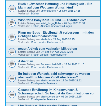
Buch : „Zwischen Hoffnung und Hilflosigkeit – Ein
Mann auf dem Weg zum Wunschkind“
Letzter Beitrag von
amongothers
«
05 Nov 2025 17:15
Verfasst in
Bücher
Wish for a Baby Köln 18. und 19. Oktober 2025
Letzter Beitrag von
Wish_for_a_Baby
«
26 Sep 2025 11:51
Verfasst in
Treffen, Aktionen & Veranstaltungen
Pimp my Eggs - Eizellqualität verbessern – mit den
richtigen Mikronährstoffen
Letzter Beitrag von
vitelly.de
«
22 Aug 2025 20:25
Verfasst in
Rund um den Kinderwunsch
neuer Artikel: zum vaginalen Mikrobiom
Letzter Beitrag von
DrPeet
«
04 Aug 2025 17:19
Verfasst in
Fragen an den Repromediziner
Asherman
Letzter Beitrag von
Sonnenschein007
«
15 Jul 2025 11:15
Verfasst in
Rund um den Kinderwunsch
Ihr habt den Wunsch, bald schwanger zu werden –
aber wollt nichts dem Zufall überlassen?
Letzter Beitrag von
eizellspende.de
«
12 Jul 2025 21:22
Verfasst in
Eizellspende-Seminare
Gesunde Ernährung im Kinderwunsch &
Schwangerschaft: So beugst du Komplikationen vor
Letzter Beitrag von
eizellspende.de
«
06 Jul 2025 12:35
Verfasst in
Eizellspende-Seminare
Live-Webinar: Wiederholte Fehlgeburten