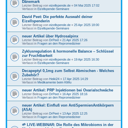
Dänemark
Letzter Beitrag von
eizellspende.de
«
04 Mai 2025 17:02
Verfasst in
Eizellspende-Seminare
David Peet: Die perfekte Auswahl deiner
Eizellspenderin
Letzter Beitrag von
eizellspende.de
«
25 Apr 2025 18:00
Verfasst in
Eizellspende-Seminare
neuer Artikel über Hydrosalpinx
Letzter Beitrag von
DrPeet
«
21 Apr 2025 17:26
Verfasst in
Fragen an den Repromediziner
Zyklusregulation & hormonelle Balance – Schlüssel
zur Fruchtbarkeit
Letzter Beitrag von
eizellspende.de
«
19 Apr 2025 16:30
Verfasst in
Eizellspende-Seminare
Decapeptyl 0,1mg zum Selbst Abmischen - Welches
Zubehör?
Letzter Beitrag von
Heiki24
«
17 Apr 2025 14:29
Verfasst in
Medikamente beim KiWu
neuer Artikel: PRP Injektionen bei Ovarialschwäche
Letzter Beitrag von
DrPeet
«
16 Apr 2025 18:16
Verfasst in
Fragen an den Repromediziner
neuer Artikel: Einfluß von AntiSpermienAntikörpern
(ASA)
Letzter Beitrag von
DrPeet
«
13 Apr 2025 12:25
Verfasst in
Fragen an den Repromediziner
🌱 LIVE-WEBINAR: Die Rolle des Mikrobioms in der