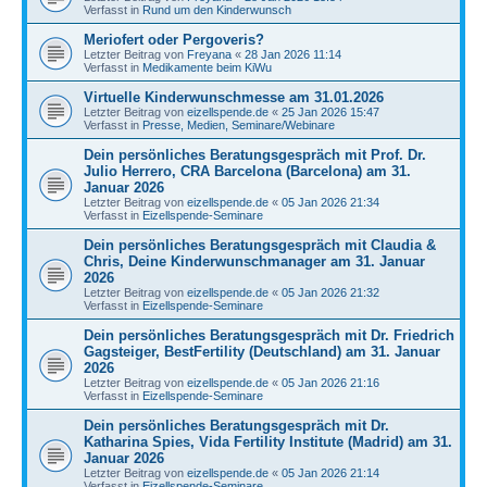
Verfasst in
Rund um den Kinderwunsch
Meriofert oder Pergoveris?
Letzter Beitrag von
Freyana
«
28 Jan 2026 11:14
Verfasst in
Medikamente beim KiWu
Virtuelle Kinderwunschmesse am 31.01.2026
Letzter Beitrag von
eizellspende.de
«
25 Jan 2026 15:47
Verfasst in
Presse, Medien, Seminare/Webinare
Dein persönliches Beratungsgespräch mit Prof. Dr.
Julio Herrero, CRA Barcelona (Barcelona) am 31.
Januar 2026
Letzter Beitrag von
eizellspende.de
«
05 Jan 2026 21:34
Verfasst in
Eizellspende-Seminare
Dein persönliches Beratungsgespräch mit Claudia &
Chris, Deine Kinderwunschmanager am 31. Januar
2026
Letzter Beitrag von
eizellspende.de
«
05 Jan 2026 21:32
Verfasst in
Eizellspende-Seminare
Dein persönliches Beratungsgespräch mit Dr. Friedrich
Gagsteiger, BestFertility (Deutschland) am 31. Januar
2026
Letzter Beitrag von
eizellspende.de
«
05 Jan 2026 21:16
Verfasst in
Eizellspende-Seminare
Dein persönliches Beratungsgespräch mit Dr.
Katharina Spies, Vida Fertility Institute (Madrid) am 31.
Januar 2026
Letzter Beitrag von
eizellspende.de
«
05 Jan 2026 21:14
Verfasst in
Eizellspende-Seminare