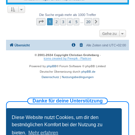
Die Suche ergab mehr als 1000 Treffer
Seite
1
von
20
1
2
3
4
5
20
Nächste
…
Gehe zu
Übersicht
Alle Zeiten sind
UTC+02:00
© 2001-2024 Copyright Christian Grohnberg
-
icons created by Freepik - Flaticon
Powered by
phpBB
® Forum Software © phpBB Limited
Deutsche Übersetzung durch
phpBB.de
Datenschutz
|
Nutzungsbedingungen
Danke für deine Unterstützung
Diese Website nutzt Cookies, um dir den
bestmöglichen Komfort bei der Nutzung zu
bieten.
Mehr erfahren