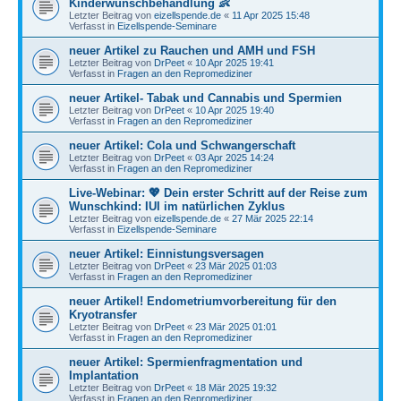
Kinderwunschbehandlung 👶
Letzter Beitrag von
eizellspende.de
«
11 Apr 2025 15:48
Verfasst in
Eizellspende-Seminare
neuer Artikel zu Rauchen und AMH und FSH
Letzter Beitrag von
DrPeet
«
10 Apr 2025 19:41
Verfasst in
Fragen an den Repromediziner
neuer Artikel- Tabak und Cannabis und Spermien
Letzter Beitrag von
DrPeet
«
10 Apr 2025 19:40
Verfasst in
Fragen an den Repromediziner
neuer Artikel: Cola und Schwangerschaft
Letzter Beitrag von
DrPeet
«
03 Apr 2025 14:24
Verfasst in
Fragen an den Repromediziner
Live-Webinar: 💖 Dein erster Schritt auf der Reise zum
Wunschkind: IUI im natürlichen Zyklus
Letzter Beitrag von
eizellspende.de
«
27 Mär 2025 22:14
Verfasst in
Eizellspende-Seminare
neuer Artikel: Einnistungsversagen
Letzter Beitrag von
DrPeet
«
23 Mär 2025 01:03
Verfasst in
Fragen an den Repromediziner
neuer Artikel! Endometriumvorbereitung für den
Kryotransfer
Letzter Beitrag von
DrPeet
«
23 Mär 2025 01:01
Verfasst in
Fragen an den Repromediziner
neuer Artikel: Spermienfragmentation und
Implantation
Letzter Beitrag von
DrPeet
«
18 Mär 2025 19:32
Verfasst in
Fragen an den Repromediziner