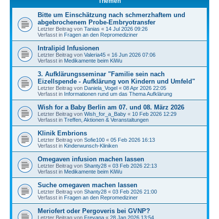
Themen
Bitte um Einschätzung nach schmerzhaftem und
abgebrochenem Probe-Embryotransfer
Letzter Beitrag von
Tanias
«
14 Jul 2026 09:26
Verfasst in
Fragen an den Repromediziner
Intralipid Infusionen
Letzter Beitrag von
Valeria45
«
16 Jun 2026 07:06
Verfasst in
Medikamente beim KiWu
3. Aufklärungsseminar "Familie sein nach
Eizellspende - Aufklärung von Kindern und Umfeld"
Letzter Beitrag von
Daniela_Vogel
«
08 Apr 2026 22:05
Verfasst in
Informationen rund um das Thema Aufklärung
Wish for a Baby Berlin am 07. und 08. März 2026
Letzter Beitrag von
Wish_for_a_Baby
«
10 Feb 2026 12:29
Verfasst in
Treffen, Aktionen & Veranstaltungen
Klinik Embrions
Letzter Beitrag von
Sofie100
«
05 Feb 2026 16:13
Verfasst in
Kinderwunsch-Kliniken
Omegaven infusion machen lassen
Letzter Beitrag von
Shanty28
«
03 Feb 2026 22:13
Verfasst in
Medikamente beim KiWu
Suche omegaven machen lassen
Letzter Beitrag von
Shanty28
«
03 Feb 2026 21:00
Verfasst in
Fragen an den Repromediziner
Meriofert oder Pergoveris bei GVNP?
Letzter Beitrag von
Freyana
«
28 Jan 2026 13:54