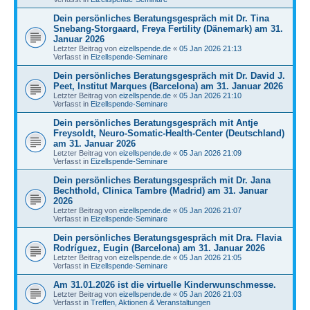
Dein persönliches Beratungsgespräch mit Dr. Tina
Snebang-Storgaard, Freya Fertility (Dänemark) am 31.
Januar 2026
Letzter Beitrag von
eizellspende.de
«
05 Jan 2026 21:13
Verfasst in
Eizellspende-Seminare
Dein persönliches Beratungsgespräch mit Dr. David J.
Peet, Institut Marques (Barcelona) am 31. Januar 2026
Letzter Beitrag von
eizellspende.de
«
05 Jan 2026 21:10
Verfasst in
Eizellspende-Seminare
Dein persönliches Beratungsgespräch mit Antje
Freysoldt, Neuro-Somatic-Health-Center (Deutschland)
am 31. Januar 2026
Letzter Beitrag von
eizellspende.de
«
05 Jan 2026 21:09
Verfasst in
Eizellspende-Seminare
Dein persönliches Beratungsgespräch mit Dr. Jana
Bechthold, Clinica Tambre (Madrid) am 31. Januar
2026
Letzter Beitrag von
eizellspende.de
«
05 Jan 2026 21:07
Verfasst in
Eizellspende-Seminare
Dein persönliches Beratungsgespräch mit Dra. Flavia
Rodríguez, Eugin (Barcelona) am 31. Januar 2026
Letzter Beitrag von
eizellspende.de
«
05 Jan 2026 21:05
Verfasst in
Eizellspende-Seminare
Am 31.01.2026 ist die virtuelle Kinderwunschmesse.
Letzter Beitrag von
eizellspende.de
«
05 Jan 2026 21:03
Verfasst in
Treffen, Aktionen & Veranstaltungen