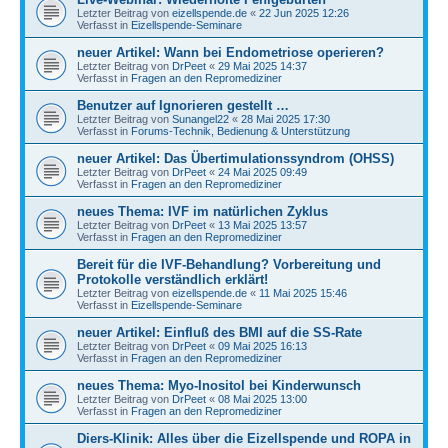
Letzter Beitrag von
eizellspende.de
«
22 Jun 2025 12:26
Verfasst in
Eizellspende-Seminare
neuer Artikel: Wann bei Endometriose operieren?
Letzter Beitrag von
DrPeet
«
29 Mai 2025 14:37
Verfasst in
Fragen an den Repromediziner
Benutzer auf Ignorieren gestellt …
Letzter Beitrag von
Sunangel22
«
28 Mai 2025 17:30
Verfasst in
Forums-Technik, Bedienung & Unterstützung
neuer Artikel: Das Übertimulationssyndrom (OHSS)
Letzter Beitrag von
DrPeet
«
24 Mai 2025 09:49
Verfasst in
Fragen an den Repromediziner
neues Thema: IVF im natürlichen Zyklus
Letzter Beitrag von
DrPeet
«
13 Mai 2025 13:57
Verfasst in
Fragen an den Repromediziner
Bereit für die IVF-Behandlung? Vorbereitung und
Protokolle verständlich erklärt!
Letzter Beitrag von
eizellspende.de
«
11 Mai 2025 15:46
Verfasst in
Eizellspende-Seminare
neuer Artikel: Einfluß des BMI auf die SS-Rate
Letzter Beitrag von
DrPeet
«
09 Mai 2025 16:13
Verfasst in
Fragen an den Repromediziner
neues Thema: Myo-Inositol bei Kinderwunsch
Letzter Beitrag von
DrPeet
«
08 Mai 2025 13:00
Verfasst in
Fragen an den Repromediziner
Diers-Klinik: Alles über die Eizellspende und ROPA in