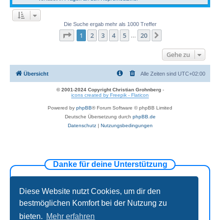
Die Suche ergab mehr als 1000 Treffer
Seite
1
von
20
1
2
3
4
5
20
Nächste
…
Gehe zu
Übersicht
Alle Zeiten sind
UTC+02:00
© 2001-2024 Copyright Christian Grohnberg
-
icons created by Freepik - Flaticon
Powered by
phpBB
® Forum Software © phpBB Limited
Deutsche Übersetzung durch
phpBB.de
Datenschutz
|
Nutzungsbedingungen
Danke für deine Unterstützung
Diese Website nutzt Cookies, um dir den
bestmöglichen Komfort bei der Nutzung zu
bieten.
Mehr erfahren