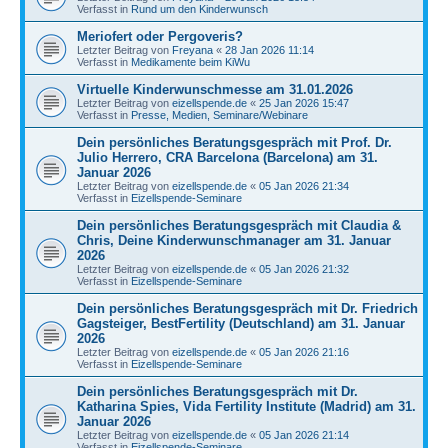
Verfasst in
Rund um den Kinderwunsch
Meriofert oder Pergoveris?
Letzter Beitrag von
Freyana
«
28 Jan 2026 11:14
Verfasst in
Medikamente beim KiWu
Virtuelle Kinderwunschmesse am 31.01.2026
Letzter Beitrag von
eizellspende.de
«
25 Jan 2026 15:47
Verfasst in
Presse, Medien, Seminare/Webinare
Dein persönliches Beratungsgespräch mit Prof. Dr.
Julio Herrero, CRA Barcelona (Barcelona) am 31.
Januar 2026
Letzter Beitrag von
eizellspende.de
«
05 Jan 2026 21:34
Verfasst in
Eizellspende-Seminare
Dein persönliches Beratungsgespräch mit Claudia &
Chris, Deine Kinderwunschmanager am 31. Januar
2026
Letzter Beitrag von
eizellspende.de
«
05 Jan 2026 21:32
Verfasst in
Eizellspende-Seminare
Dein persönliches Beratungsgespräch mit Dr. Friedrich
Gagsteiger, BestFertility (Deutschland) am 31. Januar
2026
Letzter Beitrag von
eizellspende.de
«
05 Jan 2026 21:16
Verfasst in
Eizellspende-Seminare
Dein persönliches Beratungsgespräch mit Dr.
Katharina Spies, Vida Fertility Institute (Madrid) am 31.
Januar 2026
Letzter Beitrag von
eizellspende.de
«
05 Jan 2026 21:14
Verfasst in
Eizellspende-Seminare