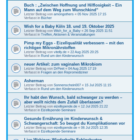
Buch : „Zwischen Hoffnung und Hilflosigkeit – Ein
Mann auf dem Weg zum Wunschkind“
Letzter Beitrag von
amongothers
«
05 Nov 2025 17:15
Verfasst in
Bücher
Wish for a Baby Köln 18. und 19. Oktober 2025
Letzter Beitrag von
Wish_for_a_Baby
«
26 Sep 2025 11:51
Verfasst in
Treffen, Aktionen & Veranstaltungen
Pimp my Eggs - Eizellqualität verbessern – mit den
richtigen Mikronährstoffen
Letzter Beitrag von
vitelly.de
«
22 Aug 2025 20:25
Verfasst in
Rund um den Kinderwunsch
neuer Artikel: zum vaginalen Mikrobiom
Letzter Beitrag von
DrPeet
«
04 Aug 2025 17:19
Verfasst in
Fragen an den Repromediziner
Asherman
Letzter Beitrag von
Sonnenschein007
«
15 Jul 2025 11:15
Verfasst in
Rund um den Kinderwunsch
Ihr habt den Wunsch, bald schwanger zu werden –
aber wollt nichts dem Zufall überlassen?
Letzter Beitrag von
eizellspende.de
«
12 Jul 2025 21:22
Verfasst in
Eizellspende-Seminare
Gesunde Ernährung im Kinderwunsch &
Schwangerschaft: So beugst du Komplikationen vor
Letzter Beitrag von
eizellspende.de
«
06 Jul 2025 12:35
Verfasst in
Eizellspende-Seminare
Live-Webinar: Wiederholte Fehlgeburten