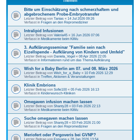
Themen
Bitte um Einschätzung nach schmerzhaftem und
abgebrochenem Probe-Embryotransfer
Letzter Beitrag von
Tanias
«
14 Jul 2026 09:26
Verfasst in
Fragen an den Repromediziner
Intralipid Infusionen
Letzter Beitrag von
Valeria45
«
16 Jun 2026 07:06
Verfasst in
Medikamente beim KiWu
3. Aufklärungsseminar "Familie sein nach
Eizellspende - Aufklärung von Kindern und Umfeld"
Letzter Beitrag von
Daniela_Vogel
«
08 Apr 2026 22:05
Verfasst in
Informationen rund um das Thema Aufklärung
Wish for a Baby Berlin am 07. und 08. März 2026
Letzter Beitrag von
Wish_for_a_Baby
«
10 Feb 2026 12:29
Verfasst in
Treffen, Aktionen & Veranstaltungen
Klinik Embrions
Letzter Beitrag von
Sofie100
«
05 Feb 2026 16:13
Verfasst in
Kinderwunsch-Kliniken
Omegaven infusion machen lassen
Letzter Beitrag von
Shanty28
«
03 Feb 2026 22:13
Verfasst in
Medikamente beim KiWu
Suche omegaven machen lassen
Letzter Beitrag von
Shanty28
«
03 Feb 2026 21:00
Verfasst in
Fragen an den Repromediziner
Meriofert oder Pergoveris bei GVNP?
Letzter Beitrag von
Freyana
«
28 Jan 2026 13:54