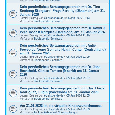
Dein persönliches Beratungsgespräch mit Dr. Tina
Snebang-Storgaard, Freya Fertility (Dänemark) am 31.
Januar 2026
Letzter Beitrag von
eizellspende.de
«
05 Jan 2026 21:13
Verfasst in
Eizellspende-Seminare
Dein persönliches Beratungsgespräch mit Dr. David J.
Peet, Institut Marques (Barcelona) am 31. Januar 2026
Letzter Beitrag von
eizellspende.de
«
05 Jan 2026 21:10
Verfasst in
Eizellspende-Seminare
Dein persönliches Beratungsgespräch mit Antje
Freysoldt, Neuro-Somatic-Health-Center (Deutschland)
am 31. Januar 2026
Letzter Beitrag von
eizellspende.de
«
05 Jan 2026 21:09
Verfasst in
Eizellspende-Seminare
Dein persönliches Beratungsgespräch mit Dr. Jana
Bechthold, Clinica Tambre (Madrid) am 31. Januar
2026
Letzter Beitrag von
eizellspende.de
«
05 Jan 2026 21:07
Verfasst in
Eizellspende-Seminare
Dein persönliches Beratungsgespräch mit Dra. Flavia
Rodríguez, Eugin (Barcelona) am 31. Januar 2026
Letzter Beitrag von
eizellspende.de
«
05 Jan 2026 21:05
Verfasst in
Eizellspende-Seminare
Am 31.01.2026 ist die virtuelle Kinderwunschmesse.
Letzter Beitrag von
eizellspende.de
«
05 Jan 2026 21:03
Verfasst in
Treffen, Aktionen & Veranstaltungen