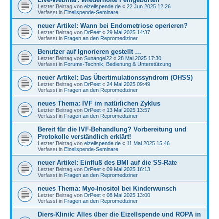
Letzter Beitrag von
eizellspende.de
«
22 Jun 2025 12:26
Verfasst in
Eizellspende-Seminare
neuer Artikel: Wann bei Endometriose operieren?
Letzter Beitrag von
DrPeet
«
29 Mai 2025 14:37
Verfasst in
Fragen an den Repromediziner
Benutzer auf Ignorieren gestellt …
Letzter Beitrag von
Sunangel22
«
28 Mai 2025 17:30
Verfasst in
Forums-Technik, Bedienung & Unterstützung
neuer Artikel: Das Übertimulationssyndrom (OHSS)
Letzter Beitrag von
DrPeet
«
24 Mai 2025 09:49
Verfasst in
Fragen an den Repromediziner
neues Thema: IVF im natürlichen Zyklus
Letzter Beitrag von
DrPeet
«
13 Mai 2025 13:57
Verfasst in
Fragen an den Repromediziner
Bereit für die IVF-Behandlung? Vorbereitung und
Protokolle verständlich erklärt!
Letzter Beitrag von
eizellspende.de
«
11 Mai 2025 15:46
Verfasst in
Eizellspende-Seminare
neuer Artikel: Einfluß des BMI auf die SS-Rate
Letzter Beitrag von
DrPeet
«
09 Mai 2025 16:13
Verfasst in
Fragen an den Repromediziner
neues Thema: Myo-Inositol bei Kinderwunsch
Letzter Beitrag von
DrPeet
«
08 Mai 2025 13:00
Verfasst in
Fragen an den Repromediziner
Diers-Klinik: Alles über die Eizellspende und ROPA in