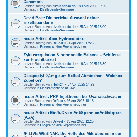
Dänemark
Letzter Beitrag von
eizellspende.de
«
04 Mai 2025 17:02
Verfasst in
Eizellspende-Seminare
David Peet: Die perfekte Auswahl deiner
Eizellspenderin
Letzter Beitrag von
eizellspende.de
«
25 Apr 2025 18:00
Verfasst in
Eizellspende-Seminare
neuer Artikel über Hydrosalpinx
Letzter Beitrag von
DrPeet
«
21 Apr 2025 17:26
Verfasst in
Fragen an den Repromediziner
Zyklusregulation & hormonelle Balance – Schlüssel
zur Fruchtbarkeit
Letzter Beitrag von
eizellspende.de
«
19 Apr 2025 16:30
Verfasst in
Eizellspende-Seminare
Decapeptyl 0,1mg zum Selbst Abmischen - Welches
Zubehör?
Letzter Beitrag von
Heiki24
«
17 Apr 2025 14:29
Verfasst in
Medikamente beim KiWu
neuer Artikel: PRP Injektionen bei Ovarialschwäche
Letzter Beitrag von
DrPeet
«
16 Apr 2025 18:16
Verfasst in
Fragen an den Repromediziner
neuer Artikel: Einfluß von AntiSpermienAntikörpern
(ASA)
Letzter Beitrag von
DrPeet
«
13 Apr 2025 12:25
Verfasst in
Fragen an den Repromediziner
🌱 LIVE-WEBINAR: Die Rolle des Mikrobioms in der