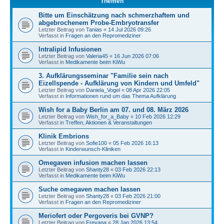
Themen
Bitte um Einschätzung nach schmerzhaftem und
abgebrochenem Probe-Embryotransfer
Letzter Beitrag von
Tanias
«
14 Jul 2026 09:26
Verfasst in
Fragen an den Repromediziner
Intralipid Infusionen
Letzter Beitrag von
Valeria45
«
16 Jun 2026 07:06
Verfasst in
Medikamente beim KiWu
3. Aufklärungsseminar "Familie sein nach
Eizellspende - Aufklärung von Kindern und Umfeld"
Letzter Beitrag von
Daniela_Vogel
«
08 Apr 2026 22:05
Verfasst in
Informationen rund um das Thema Aufklärung
Wish for a Baby Berlin am 07. und 08. März 2026
Letzter Beitrag von
Wish_for_a_Baby
«
10 Feb 2026 12:29
Verfasst in
Treffen, Aktionen & Veranstaltungen
Klinik Embrions
Letzter Beitrag von
Sofie100
«
05 Feb 2026 16:13
Verfasst in
Kinderwunsch-Kliniken
Omegaven infusion machen lassen
Letzter Beitrag von
Shanty28
«
03 Feb 2026 22:13
Verfasst in
Medikamente beim KiWu
Suche omegaven machen lassen
Letzter Beitrag von
Shanty28
«
03 Feb 2026 21:00
Verfasst in
Fragen an den Repromediziner
Meriofert oder Pergoveris bei GVNP?
Letzter Beitrag von
Freyana
«
28 Jan 2026 13:54