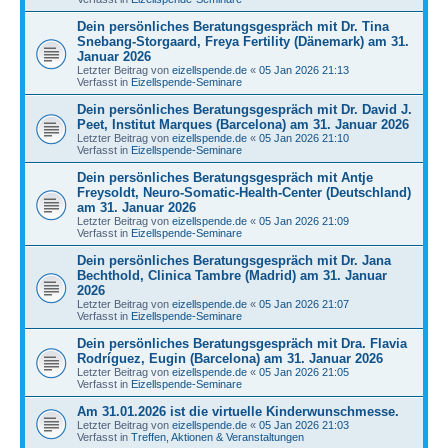
Dein persönliches Beratungsgespräch mit Dr. Tina
Snebang-Storgaard, Freya Fertility (Dänemark) am 31.
Januar 2026
Letzter Beitrag von
eizellspende.de
«
05 Jan 2026 21:13
Verfasst in
Eizellspende-Seminare
Dein persönliches Beratungsgespräch mit Dr. David J.
Peet, Institut Marques (Barcelona) am 31. Januar 2026
Letzter Beitrag von
eizellspende.de
«
05 Jan 2026 21:10
Verfasst in
Eizellspende-Seminare
Dein persönliches Beratungsgespräch mit Antje
Freysoldt, Neuro-Somatic-Health-Center (Deutschland)
am 31. Januar 2026
Letzter Beitrag von
eizellspende.de
«
05 Jan 2026 21:09
Verfasst in
Eizellspende-Seminare
Dein persönliches Beratungsgespräch mit Dr. Jana
Bechthold, Clinica Tambre (Madrid) am 31. Januar
2026
Letzter Beitrag von
eizellspende.de
«
05 Jan 2026 21:07
Verfasst in
Eizellspende-Seminare
Dein persönliches Beratungsgespräch mit Dra. Flavia
Rodríguez, Eugin (Barcelona) am 31. Januar 2026
Letzter Beitrag von
eizellspende.de
«
05 Jan 2026 21:05
Verfasst in
Eizellspende-Seminare
Am 31.01.2026 ist die virtuelle Kinderwunschmesse.
Letzter Beitrag von
eizellspende.de
«
05 Jan 2026 21:03
Verfasst in
Treffen, Aktionen & Veranstaltungen