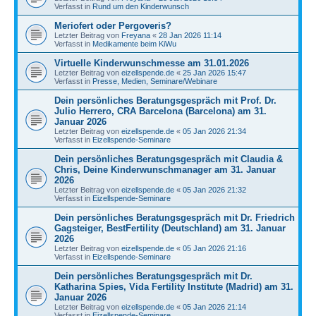
Verfasst in
Rund um den Kinderwunsch
Meriofert oder Pergoveris?
Letzter Beitrag von
Freyana
«
28 Jan 2026 11:14
Verfasst in
Medikamente beim KiWu
Virtuelle Kinderwunschmesse am 31.01.2026
Letzter Beitrag von
eizellspende.de
«
25 Jan 2026 15:47
Verfasst in
Presse, Medien, Seminare/Webinare
Dein persönliches Beratungsgespräch mit Prof. Dr.
Julio Herrero, CRA Barcelona (Barcelona) am 31.
Januar 2026
Letzter Beitrag von
eizellspende.de
«
05 Jan 2026 21:34
Verfasst in
Eizellspende-Seminare
Dein persönliches Beratungsgespräch mit Claudia &
Chris, Deine Kinderwunschmanager am 31. Januar
2026
Letzter Beitrag von
eizellspende.de
«
05 Jan 2026 21:32
Verfasst in
Eizellspende-Seminare
Dein persönliches Beratungsgespräch mit Dr. Friedrich
Gagsteiger, BestFertility (Deutschland) am 31. Januar
2026
Letzter Beitrag von
eizellspende.de
«
05 Jan 2026 21:16
Verfasst in
Eizellspende-Seminare
Dein persönliches Beratungsgespräch mit Dr.
Katharina Spies, Vida Fertility Institute (Madrid) am 31.
Januar 2026
Letzter Beitrag von
eizellspende.de
«
05 Jan 2026 21:14
Verfasst in
Eizellspende-Seminare