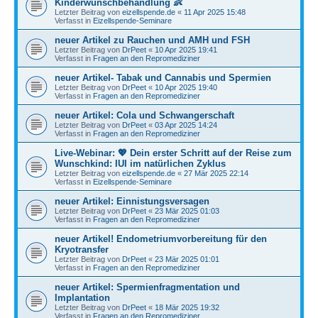
Kinderwunschbehandlung 👶
Letzter Beitrag von
eizellspende.de
«
11 Apr 2025 15:48
Verfasst in
Eizellspende-Seminare
neuer Artikel zu Rauchen und AMH und FSH
Letzter Beitrag von
DrPeet
«
10 Apr 2025 19:41
Verfasst in
Fragen an den Repromediziner
neuer Artikel- Tabak und Cannabis und Spermien
Letzter Beitrag von
DrPeet
«
10 Apr 2025 19:40
Verfasst in
Fragen an den Repromediziner
neuer Artikel: Cola und Schwangerschaft
Letzter Beitrag von
DrPeet
«
03 Apr 2025 14:24
Verfasst in
Fragen an den Repromediziner
Live-Webinar: 💖 Dein erster Schritt auf der Reise zum
Wunschkind: IUI im natürlichen Zyklus
Letzter Beitrag von
eizellspende.de
«
27 Mär 2025 22:14
Verfasst in
Eizellspende-Seminare
neuer Artikel: Einnistungsversagen
Letzter Beitrag von
DrPeet
«
23 Mär 2025 01:03
Verfasst in
Fragen an den Repromediziner
neuer Artikel! Endometriumvorbereitung für den
Kryotransfer
Letzter Beitrag von
DrPeet
«
23 Mär 2025 01:01
Verfasst in
Fragen an den Repromediziner
neuer Artikel: Spermienfragmentation und
Implantation
Letzter Beitrag von
DrPeet
«
18 Mär 2025 19:32
Verfasst in
Fragen an den Repromediziner