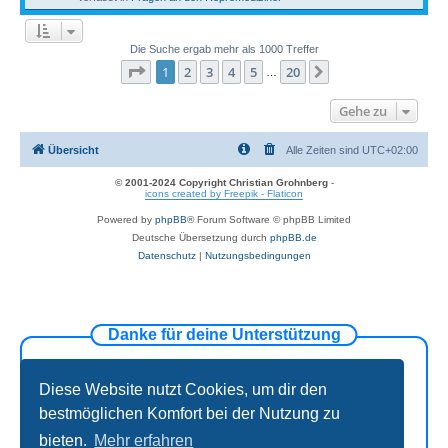
Die Suche ergab mehr als 1000 Treffer
Seite
1
von
20
1
2
3
4
5
20
Nächste
…
Gehe zu
Übersicht
Alle Zeiten sind
UTC+02:00
© 2001-2024 Copyright Christian Grohnberg
-
icons created by Freepik - Flaticon
Powered by
phpBB
® Forum Software © phpBB Limited
Deutsche Übersetzung durch
phpBB.de
Datenschutz
|
Nutzungsbedingungen
Danke für deine Unterstützung
Diese Website nutzt Cookies, um dir den
bestmöglichen Komfort bei der Nutzung zu
bieten.
Mehr erfahren