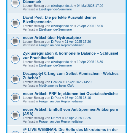
Dänemark
Letzter Beitrag von
eizellspende.de
«
04 Mai 2025 17:02
Verfasst in
Eizellspende-Seminare
David Peet: Die perfekte Auswahl deiner
Eizellspenderin
Letzter Beitrag von
eizellspende.de
«
25 Apr 2025 18:00
Verfasst in
Eizellspende-Seminare
neuer Artikel über Hydrosalpinx
Letzter Beitrag von
DrPeet
«
21 Apr 2025 17:26
Verfasst in
Fragen an den Repromediziner
Zyklusregulation & hormonelle Balance – Schlüssel
zur Fruchtbarkeit
Letzter Beitrag von
eizellspende.de
«
19 Apr 2025 16:30
Verfasst in
Eizellspende-Seminare
Decapeptyl 0,1mg zum Selbst Abmischen - Welches
Zubehör?
Letzter Beitrag von
Heiki24
«
17 Apr 2025 14:29
Verfasst in
Medikamente beim KiWu
neuer Artikel: PRP Injektionen bei Ovarialschwäche
Letzter Beitrag von
DrPeet
«
16 Apr 2025 18:16
Verfasst in
Fragen an den Repromediziner
neuer Artikel: Einfluß von AntiSpermienAntikörpern
(ASA)
Letzter Beitrag von
DrPeet
«
13 Apr 2025 12:25
Verfasst in
Fragen an den Repromediziner
🌱 LIVE-WEBINAR: Die Rolle des Mikrobioms in der