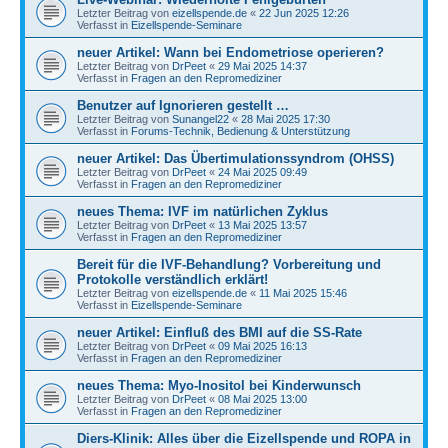
Letzter Beitrag von
eizellspende.de
«
22 Jun 2025 12:26
Verfasst in
Eizellspende-Seminare
neuer Artikel: Wann bei Endometriose operieren?
Letzter Beitrag von
DrPeet
«
29 Mai 2025 14:37
Verfasst in
Fragen an den Repromediziner
Benutzer auf Ignorieren gestellt …
Letzter Beitrag von
Sunangel22
«
28 Mai 2025 17:30
Verfasst in
Forums-Technik, Bedienung & Unterstützung
neuer Artikel: Das Übertimulationssyndrom (OHSS)
Letzter Beitrag von
DrPeet
«
24 Mai 2025 09:49
Verfasst in
Fragen an den Repromediziner
neues Thema: IVF im natürlichen Zyklus
Letzter Beitrag von
DrPeet
«
13 Mai 2025 13:57
Verfasst in
Fragen an den Repromediziner
Bereit für die IVF-Behandlung? Vorbereitung und
Protokolle verständlich erklärt!
Letzter Beitrag von
eizellspende.de
«
11 Mai 2025 15:46
Verfasst in
Eizellspende-Seminare
neuer Artikel: Einfluß des BMI auf die SS-Rate
Letzter Beitrag von
DrPeet
«
09 Mai 2025 16:13
Verfasst in
Fragen an den Repromediziner
neues Thema: Myo-Inositol bei Kinderwunsch
Letzter Beitrag von
DrPeet
«
08 Mai 2025 13:00
Verfasst in
Fragen an den Repromediziner
Diers-Klinik: Alles über die Eizellspende und ROPA in