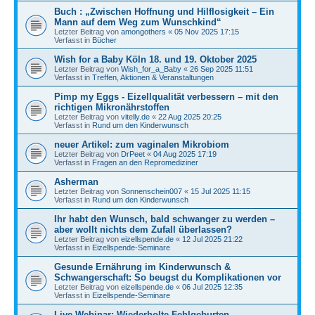
Buch : „Zwischen Hoffnung und Hilflosigkeit – Ein
Mann auf dem Weg zum Wunschkind“
Letzter Beitrag von
amongothers
«
05 Nov 2025 17:15
Verfasst in
Bücher
Wish for a Baby Köln 18. und 19. Oktober 2025
Letzter Beitrag von
Wish_for_a_Baby
«
26 Sep 2025 11:51
Verfasst in
Treffen, Aktionen & Veranstaltungen
Pimp my Eggs - Eizellqualität verbessern – mit den
richtigen Mikronährstoffen
Letzter Beitrag von
vitelly.de
«
22 Aug 2025 20:25
Verfasst in
Rund um den Kinderwunsch
neuer Artikel: zum vaginalen Mikrobiom
Letzter Beitrag von
DrPeet
«
04 Aug 2025 17:19
Verfasst in
Fragen an den Repromediziner
Asherman
Letzter Beitrag von
Sonnenschein007
«
15 Jul 2025 11:15
Verfasst in
Rund um den Kinderwunsch
Ihr habt den Wunsch, bald schwanger zu werden –
aber wollt nichts dem Zufall überlassen?
Letzter Beitrag von
eizellspende.de
«
12 Jul 2025 21:22
Verfasst in
Eizellspende-Seminare
Gesunde Ernährung im Kinderwunsch &
Schwangerschaft: So beugst du Komplikationen vor
Letzter Beitrag von
eizellspende.de
«
06 Jul 2025 12:35
Verfasst in
Eizellspende-Seminare
Live-Webinar: Wiederholte Fehlgeburten