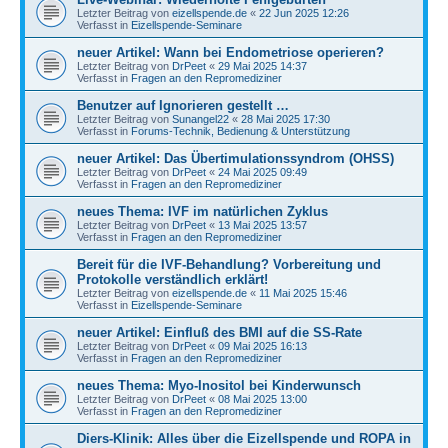
Letzter Beitrag von
eizellspende.de
«
22 Jun 2025 12:26
Verfasst in
Eizellspende-Seminare
neuer Artikel: Wann bei Endometriose operieren?
Letzter Beitrag von
DrPeet
«
29 Mai 2025 14:37
Verfasst in
Fragen an den Repromediziner
Benutzer auf Ignorieren gestellt …
Letzter Beitrag von
Sunangel22
«
28 Mai 2025 17:30
Verfasst in
Forums-Technik, Bedienung & Unterstützung
neuer Artikel: Das Übertimulationssyndrom (OHSS)
Letzter Beitrag von
DrPeet
«
24 Mai 2025 09:49
Verfasst in
Fragen an den Repromediziner
neues Thema: IVF im natürlichen Zyklus
Letzter Beitrag von
DrPeet
«
13 Mai 2025 13:57
Verfasst in
Fragen an den Repromediziner
Bereit für die IVF-Behandlung? Vorbereitung und
Protokolle verständlich erklärt!
Letzter Beitrag von
eizellspende.de
«
11 Mai 2025 15:46
Verfasst in
Eizellspende-Seminare
neuer Artikel: Einfluß des BMI auf die SS-Rate
Letzter Beitrag von
DrPeet
«
09 Mai 2025 16:13
Verfasst in
Fragen an den Repromediziner
neues Thema: Myo-Inositol bei Kinderwunsch
Letzter Beitrag von
DrPeet
«
08 Mai 2025 13:00
Verfasst in
Fragen an den Repromediziner
Diers-Klinik: Alles über die Eizellspende und ROPA in