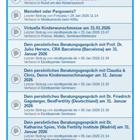
Verfasst in
Rund um den Kinderwunsch
Meriofert oder Pergoveris?
Letzter Beitrag von
Freyana
«
28 Jan 2026 11:14
Verfasst in
Medikamente beim KiWu
Virtuelle Kinderwunschmesse am 31.01.2026
Letzter Beitrag von
eizellspende.de
«
25 Jan 2026 15:47
Verfasst in
Presse, Medien, Seminare/Webinare
Dein persönliches Beratungsgespräch mit Prof. Dr.
Julio Herrero, CRA Barcelona (Barcelona) am 31.
Januar 2026
Letzter Beitrag von
eizellspende.de
«
05 Jan 2026 21:34
Verfasst in
Eizellspende-Seminare
Dein persönliches Beratungsgespräch mit Claudia &
Chris, Deine Kinderwunschmanager am 31. Januar
2026
Letzter Beitrag von
eizellspende.de
«
05 Jan 2026 21:32
Verfasst in
Eizellspende-Seminare
Dein persönliches Beratungsgespräch mit Dr. Friedrich
Gagsteiger, BestFertility (Deutschland) am 31. Januar
2026
Letzter Beitrag von
eizellspende.de
«
05 Jan 2026 21:16
Verfasst in
Eizellspende-Seminare
Dein persönliches Beratungsgespräch mit Dr.
Katharina Spies, Vida Fertility Institute (Madrid) am 31.
Januar 2026
Letzter Beitrag von
eizellspende.de
«
05 Jan 2026 21:14
Verfasst in
Eizellspende-Seminare