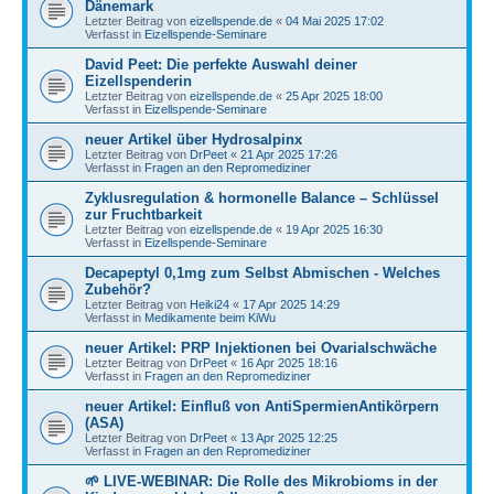
Dänemark
Letzter Beitrag von
eizellspende.de
«
04 Mai 2025 17:02
Verfasst in
Eizellspende-Seminare
David Peet: Die perfekte Auswahl deiner
Eizellspenderin
Letzter Beitrag von
eizellspende.de
«
25 Apr 2025 18:00
Verfasst in
Eizellspende-Seminare
neuer Artikel über Hydrosalpinx
Letzter Beitrag von
DrPeet
«
21 Apr 2025 17:26
Verfasst in
Fragen an den Repromediziner
Zyklusregulation & hormonelle Balance – Schlüssel
zur Fruchtbarkeit
Letzter Beitrag von
eizellspende.de
«
19 Apr 2025 16:30
Verfasst in
Eizellspende-Seminare
Decapeptyl 0,1mg zum Selbst Abmischen - Welches
Zubehör?
Letzter Beitrag von
Heiki24
«
17 Apr 2025 14:29
Verfasst in
Medikamente beim KiWu
neuer Artikel: PRP Injektionen bei Ovarialschwäche
Letzter Beitrag von
DrPeet
«
16 Apr 2025 18:16
Verfasst in
Fragen an den Repromediziner
neuer Artikel: Einfluß von AntiSpermienAntikörpern
(ASA)
Letzter Beitrag von
DrPeet
«
13 Apr 2025 12:25
Verfasst in
Fragen an den Repromediziner
🌱 LIVE-WEBINAR: Die Rolle des Mikrobioms in der