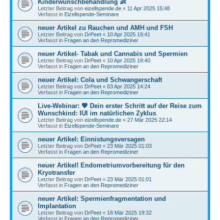
Kinderwunschbehandlung 👶
Letzter Beitrag von
eizellspende.de
«
11 Apr 2025 15:48
Verfasst in
Eizellspende-Seminare
neuer Artikel zu Rauchen und AMH und FSH
Letzter Beitrag von
DrPeet
«
10 Apr 2025 19:41
Verfasst in
Fragen an den Repromediziner
neuer Artikel- Tabak und Cannabis und Spermien
Letzter Beitrag von
DrPeet
«
10 Apr 2025 19:40
Verfasst in
Fragen an den Repromediziner
neuer Artikel: Cola und Schwangerschaft
Letzter Beitrag von
DrPeet
«
03 Apr 2025 14:24
Verfasst in
Fragen an den Repromediziner
Live-Webinar: 💖 Dein erster Schritt auf der Reise zum
Wunschkind: IUI im natürlichen Zyklus
Letzter Beitrag von
eizellspende.de
«
27 Mär 2025 22:14
Verfasst in
Eizellspende-Seminare
neuer Artikel: Einnistungsversagen
Letzter Beitrag von
DrPeet
«
23 Mär 2025 01:03
Verfasst in
Fragen an den Repromediziner
neuer Artikel! Endometriumvorbereitung für den
Kryotransfer
Letzter Beitrag von
DrPeet
«
23 Mär 2025 01:01
Verfasst in
Fragen an den Repromediziner
neuer Artikel: Spermienfragmentation und
Implantation
Letzter Beitrag von
DrPeet
«
18 Mär 2025 19:32
Verfasst in
Fragen an den Repromediziner