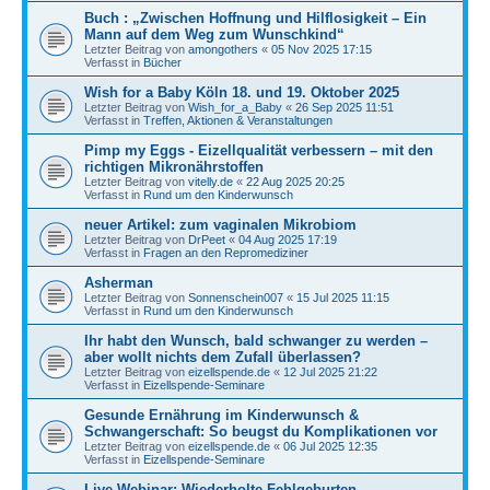
Buch : „Zwischen Hoffnung und Hilflosigkeit – Ein
Mann auf dem Weg zum Wunschkind“
Letzter Beitrag von
amongothers
«
05 Nov 2025 17:15
Verfasst in
Bücher
Wish for a Baby Köln 18. und 19. Oktober 2025
Letzter Beitrag von
Wish_for_a_Baby
«
26 Sep 2025 11:51
Verfasst in
Treffen, Aktionen & Veranstaltungen
Pimp my Eggs - Eizellqualität verbessern – mit den
richtigen Mikronährstoffen
Letzter Beitrag von
vitelly.de
«
22 Aug 2025 20:25
Verfasst in
Rund um den Kinderwunsch
neuer Artikel: zum vaginalen Mikrobiom
Letzter Beitrag von
DrPeet
«
04 Aug 2025 17:19
Verfasst in
Fragen an den Repromediziner
Asherman
Letzter Beitrag von
Sonnenschein007
«
15 Jul 2025 11:15
Verfasst in
Rund um den Kinderwunsch
Ihr habt den Wunsch, bald schwanger zu werden –
aber wollt nichts dem Zufall überlassen?
Letzter Beitrag von
eizellspende.de
«
12 Jul 2025 21:22
Verfasst in
Eizellspende-Seminare
Gesunde Ernährung im Kinderwunsch &
Schwangerschaft: So beugst du Komplikationen vor
Letzter Beitrag von
eizellspende.de
«
06 Jul 2025 12:35
Verfasst in
Eizellspende-Seminare
Live-Webinar: Wiederholte Fehlgeburten