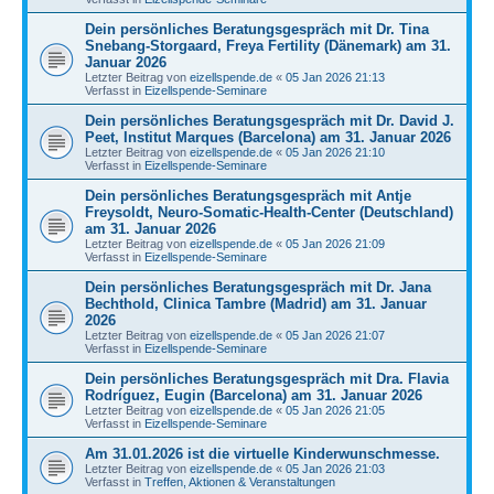
Dein persönliches Beratungsgespräch mit Dr. Tina
Snebang-Storgaard, Freya Fertility (Dänemark) am 31.
Januar 2026
Letzter Beitrag von
eizellspende.de
«
05 Jan 2026 21:13
Verfasst in
Eizellspende-Seminare
Dein persönliches Beratungsgespräch mit Dr. David J.
Peet, Institut Marques (Barcelona) am 31. Januar 2026
Letzter Beitrag von
eizellspende.de
«
05 Jan 2026 21:10
Verfasst in
Eizellspende-Seminare
Dein persönliches Beratungsgespräch mit Antje
Freysoldt, Neuro-Somatic-Health-Center (Deutschland)
am 31. Januar 2026
Letzter Beitrag von
eizellspende.de
«
05 Jan 2026 21:09
Verfasst in
Eizellspende-Seminare
Dein persönliches Beratungsgespräch mit Dr. Jana
Bechthold, Clinica Tambre (Madrid) am 31. Januar
2026
Letzter Beitrag von
eizellspende.de
«
05 Jan 2026 21:07
Verfasst in
Eizellspende-Seminare
Dein persönliches Beratungsgespräch mit Dra. Flavia
Rodríguez, Eugin (Barcelona) am 31. Januar 2026
Letzter Beitrag von
eizellspende.de
«
05 Jan 2026 21:05
Verfasst in
Eizellspende-Seminare
Am 31.01.2026 ist die virtuelle Kinderwunschmesse.
Letzter Beitrag von
eizellspende.de
«
05 Jan 2026 21:03
Verfasst in
Treffen, Aktionen & Veranstaltungen