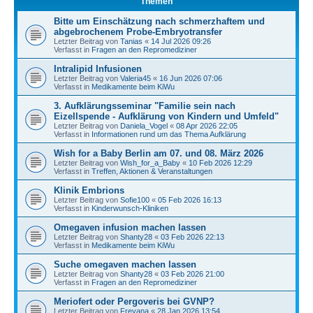
Themen
Bitte um Einschätzung nach schmerzhaftem und
abgebrochenem Probe-Embryotransfer
Letzter Beitrag von
Tanias
«
14 Jul 2026 09:26
Verfasst in
Fragen an den Repromediziner
Intralipid Infusionen
Letzter Beitrag von
Valeria45
«
16 Jun 2026 07:06
Verfasst in
Medikamente beim KiWu
3. Aufklärungsseminar "Familie sein nach
Eizellspende - Aufklärung von Kindern und Umfeld"
Letzter Beitrag von
Daniela_Vogel
«
08 Apr 2026 22:05
Verfasst in
Informationen rund um das Thema Aufklärung
Wish for a Baby Berlin am 07. und 08. März 2026
Letzter Beitrag von
Wish_for_a_Baby
«
10 Feb 2026 12:29
Verfasst in
Treffen, Aktionen & Veranstaltungen
Klinik Embrions
Letzter Beitrag von
Sofie100
«
05 Feb 2026 16:13
Verfasst in
Kinderwunsch-Kliniken
Omegaven infusion machen lassen
Letzter Beitrag von
Shanty28
«
03 Feb 2026 22:13
Verfasst in
Medikamente beim KiWu
Suche omegaven machen lassen
Letzter Beitrag von
Shanty28
«
03 Feb 2026 21:00
Verfasst in
Fragen an den Repromediziner
Meriofert oder Pergoveris bei GVNP?
Letzter Beitrag von
Freyana
«
28 Jan 2026 13:54