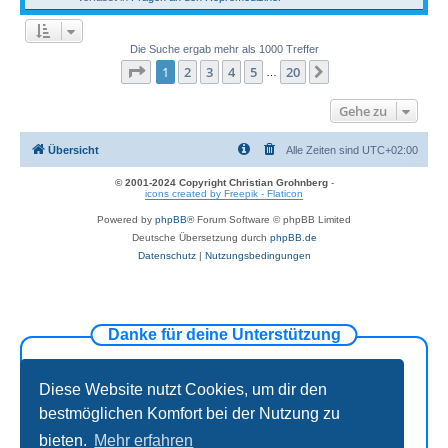
Die Suche ergab mehr als 1000 Treffer
Seite
1
von
20
1
2
3
4
5
20
Nächste
…
Gehe zu
Übersicht
Alle Zeiten sind
UTC+02:00
© 2001-2024 Copyright Christian Grohnberg
-
icons created by Freepik - Flaticon
Powered by
phpBB
® Forum Software © phpBB Limited
Deutsche Übersetzung durch
phpBB.de
Datenschutz
|
Nutzungsbedingungen
Danke für deine Unterstützung
Diese Website nutzt Cookies, um dir den
bestmöglichen Komfort bei der Nutzung zu
bieten.
Mehr erfahren