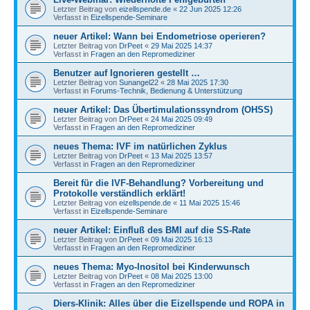
Letzter Beitrag von
eizellspende.de
«
22 Jun 2025 12:26
Verfasst in
Eizellspende-Seminare
neuer Artikel: Wann bei Endometriose operieren?
Letzter Beitrag von
DrPeet
«
29 Mai 2025 14:37
Verfasst in
Fragen an den Repromediziner
Benutzer auf Ignorieren gestellt …
Letzter Beitrag von
Sunangel22
«
28 Mai 2025 17:30
Verfasst in
Forums-Technik, Bedienung & Unterstützung
neuer Artikel: Das Übertimulationssyndrom (OHSS)
Letzter Beitrag von
DrPeet
«
24 Mai 2025 09:49
Verfasst in
Fragen an den Repromediziner
neues Thema: IVF im natürlichen Zyklus
Letzter Beitrag von
DrPeet
«
13 Mai 2025 13:57
Verfasst in
Fragen an den Repromediziner
Bereit für die IVF-Behandlung? Vorbereitung und
Protokolle verständlich erklärt!
Letzter Beitrag von
eizellspende.de
«
11 Mai 2025 15:46
Verfasst in
Eizellspende-Seminare
neuer Artikel: Einfluß des BMI auf die SS-Rate
Letzter Beitrag von
DrPeet
«
09 Mai 2025 16:13
Verfasst in
Fragen an den Repromediziner
neues Thema: Myo-Inositol bei Kinderwunsch
Letzter Beitrag von
DrPeet
«
08 Mai 2025 13:00
Verfasst in
Fragen an den Repromediziner
Diers-Klinik: Alles über die Eizellspende und ROPA in