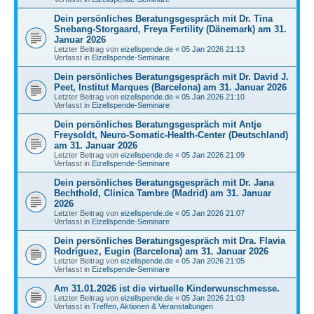
Dein persönliches Beratungsgespräch mit Dr. Tina
Snebang-Storgaard, Freya Fertility (Dänemark) am 31.
Januar 2026
Letzter Beitrag von
eizellspende.de
«
05 Jan 2026 21:13
Verfasst in
Eizellspende-Seminare
Dein persönliches Beratungsgespräch mit Dr. David J.
Peet, Institut Marques (Barcelona) am 31. Januar 2026
Letzter Beitrag von
eizellspende.de
«
05 Jan 2026 21:10
Verfasst in
Eizellspende-Seminare
Dein persönliches Beratungsgespräch mit Antje
Freysoldt, Neuro-Somatic-Health-Center (Deutschland)
am 31. Januar 2026
Letzter Beitrag von
eizellspende.de
«
05 Jan 2026 21:09
Verfasst in
Eizellspende-Seminare
Dein persönliches Beratungsgespräch mit Dr. Jana
Bechthold, Clinica Tambre (Madrid) am 31. Januar
2026
Letzter Beitrag von
eizellspende.de
«
05 Jan 2026 21:07
Verfasst in
Eizellspende-Seminare
Dein persönliches Beratungsgespräch mit Dra. Flavia
Rodríguez, Eugin (Barcelona) am 31. Januar 2026
Letzter Beitrag von
eizellspende.de
«
05 Jan 2026 21:05
Verfasst in
Eizellspende-Seminare
Am 31.01.2026 ist die virtuelle Kinderwunschmesse.
Letzter Beitrag von
eizellspende.de
«
05 Jan 2026 21:03
Verfasst in
Treffen, Aktionen & Veranstaltungen