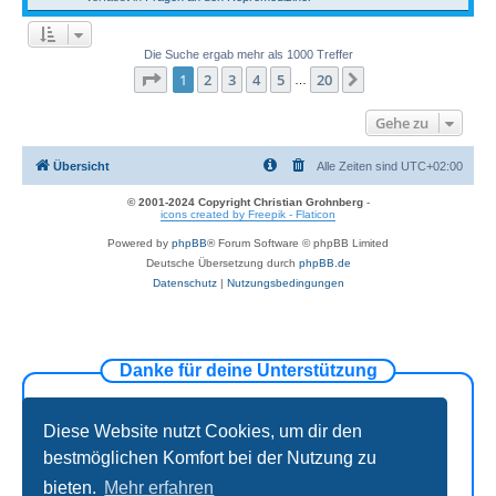
Die Suche ergab mehr als 1000 Treffer
Seite
1
von
20
1
2
3
4
5
20
Nächste
…
Gehe zu
Übersicht
Alle Zeiten sind
UTC+02:00
© 2001-2024 Copyright Christian Grohnberg
-
icons created by Freepik - Flaticon
Powered by
phpBB
® Forum Software © phpBB Limited
Deutsche Übersetzung durch
phpBB.de
Datenschutz
|
Nutzungsbedingungen
Danke für deine Unterstützung
Diese Website nutzt Cookies, um dir den
bestmöglichen Komfort bei der Nutzung zu
bieten.
Mehr erfahren