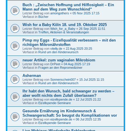
Buch : „Zwischen Hoffnung und Hilflosigkeit – Ein
Mann auf dem Weg zum Wunschkind“
Letzter Beitrag von
amongothers
«
05 Nov 2025 17:15
Verfasst in
Bücher
Wish for a Baby Köln 18. und 19. Oktober 2025
Letzter Beitrag von
Wish_for_a_Baby
«
26 Sep 2025 11:51
Verfasst in
Treffen, Aktionen & Veranstaltungen
Pimp my Eggs - Eizellqualität verbessern – mit den
richtigen Mikronährstoffen
Letzter Beitrag von
vitelly.de
«
22 Aug 2025 20:25
Verfasst in
Rund um den Kinderwunsch
neuer Artikel: zum vaginalen Mikrobiom
Letzter Beitrag von
DrPeet
«
04 Aug 2025 17:19
Verfasst in
Fragen an den Repromediziner
Asherman
Letzter Beitrag von
Sonnenschein007
«
15 Jul 2025 11:15
Verfasst in
Rund um den Kinderwunsch
Ihr habt den Wunsch, bald schwanger zu werden –
aber wollt nichts dem Zufall überlassen?
Letzter Beitrag von
eizellspende.de
«
12 Jul 2025 21:22
Verfasst in
Eizellspende-Seminare
Gesunde Ernährung im Kinderwunsch &
Schwangerschaft: So beugst du Komplikationen vor
Letzter Beitrag von
eizellspende.de
«
06 Jul 2025 12:35
Verfasst in
Eizellspende-Seminare
Live-Webinar: Wiederholte Fehlgeburten