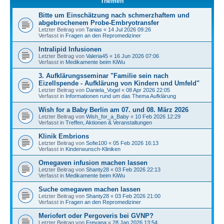
Themen
Bitte um Einschätzung nach schmerzhaftem und
abgebrochenem Probe-Embryotransfer
Letzter Beitrag von
Tanias
«
14 Jul 2026 09:26
Verfasst in
Fragen an den Repromediziner
Intralipid Infusionen
Letzter Beitrag von
Valeria45
«
16 Jun 2026 07:06
Verfasst in
Medikamente beim KiWu
3. Aufklärungsseminar "Familie sein nach
Eizellspende - Aufklärung von Kindern und Umfeld"
Letzter Beitrag von
Daniela_Vogel
«
08 Apr 2026 22:05
Verfasst in
Informationen rund um das Thema Aufklärung
Wish for a Baby Berlin am 07. und 08. März 2026
Letzter Beitrag von
Wish_for_a_Baby
«
10 Feb 2026 12:29
Verfasst in
Treffen, Aktionen & Veranstaltungen
Klinik Embrions
Letzter Beitrag von
Sofie100
«
05 Feb 2026 16:13
Verfasst in
Kinderwunsch-Kliniken
Omegaven infusion machen lassen
Letzter Beitrag von
Shanty28
«
03 Feb 2026 22:13
Verfasst in
Medikamente beim KiWu
Suche omegaven machen lassen
Letzter Beitrag von
Shanty28
«
03 Feb 2026 21:00
Verfasst in
Fragen an den Repromediziner
Meriofert oder Pergoveris bei GVNP?
Letzter Beitrag von
Freyana
«
28 Jan 2026 13:54