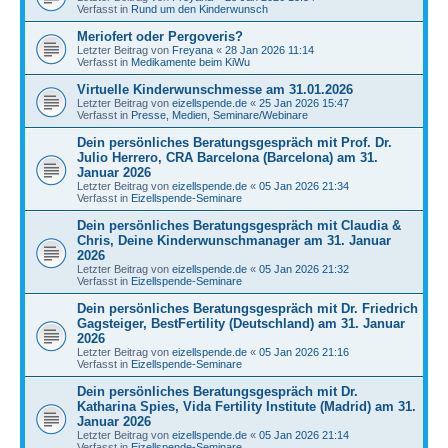
Verfasst in
Rund um den Kinderwunsch
Meriofert oder Pergoveris?
Letzter Beitrag von
Freyana
«
28 Jan 2026 11:14
Verfasst in
Medikamente beim KiWu
Virtuelle Kinderwunschmesse am 31.01.2026
Letzter Beitrag von
eizellspende.de
«
25 Jan 2026 15:47
Verfasst in
Presse, Medien, Seminare/Webinare
Dein persönliches Beratungsgespräch mit Prof. Dr.
Julio Herrero, CRA Barcelona (Barcelona) am 31.
Januar 2026
Letzter Beitrag von
eizellspende.de
«
05 Jan 2026 21:34
Verfasst in
Eizellspende-Seminare
Dein persönliches Beratungsgespräch mit Claudia &
Chris, Deine Kinderwunschmanager am 31. Januar
2026
Letzter Beitrag von
eizellspende.de
«
05 Jan 2026 21:32
Verfasst in
Eizellspende-Seminare
Dein persönliches Beratungsgespräch mit Dr. Friedrich
Gagsteiger, BestFertility (Deutschland) am 31. Januar
2026
Letzter Beitrag von
eizellspende.de
«
05 Jan 2026 21:16
Verfasst in
Eizellspende-Seminare
Dein persönliches Beratungsgespräch mit Dr.
Katharina Spies, Vida Fertility Institute (Madrid) am 31.
Januar 2026
Letzter Beitrag von
eizellspende.de
«
05 Jan 2026 21:14
Verfasst in
Eizellspende-Seminare