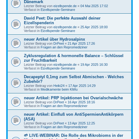
Dänemark
Letzter Beitrag von
eizellspende.de
«
04 Mai 2025 17:02
Verfasst in
Eizellspende-Seminare
David Peet: Die perfekte Auswahl deiner
Eizellspenderin
Letzter Beitrag von
eizellspende.de
«
25 Apr 2025 18:00
Verfasst in
Eizellspende-Seminare
neuer Artikel über Hydrosalpinx
Letzter Beitrag von
DrPeet
«
21 Apr 2025 17:26
Verfasst in
Fragen an den Repromediziner
Zyklusregulation & hormonelle Balance – Schlüssel
zur Fruchtbarkeit
Letzter Beitrag von
eizellspende.de
«
19 Apr 2025 16:30
Verfasst in
Eizellspende-Seminare
Decapeptyl 0,1mg zum Selbst Abmischen - Welches
Zubehör?
Letzter Beitrag von
Heiki24
«
17 Apr 2025 14:29
Verfasst in
Medikamente beim KiWu
neuer Artikel: PRP Injektionen bei Ovarialschwäche
Letzter Beitrag von
DrPeet
«
16 Apr 2025 18:16
Verfasst in
Fragen an den Repromediziner
neuer Artikel: Einfluß von AntiSpermienAntikörpern
(ASA)
Letzter Beitrag von
DrPeet
«
13 Apr 2025 12:25
Verfasst in
Fragen an den Repromediziner
🌱 LIVE-WEBINAR: Die Rolle des Mikrobioms in der