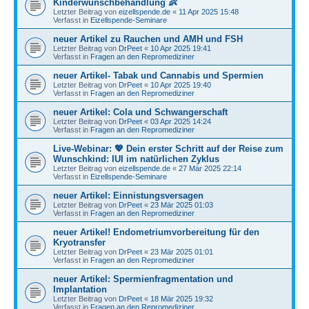
Kinderwunschbehandlung 👶
Letzter Beitrag von
eizellspende.de
«
11 Apr 2025 15:48
Verfasst in
Eizellspende-Seminare
neuer Artikel zu Rauchen und AMH und FSH
Letzter Beitrag von
DrPeet
«
10 Apr 2025 19:41
Verfasst in
Fragen an den Repromediziner
neuer Artikel- Tabak und Cannabis und Spermien
Letzter Beitrag von
DrPeet
«
10 Apr 2025 19:40
Verfasst in
Fragen an den Repromediziner
neuer Artikel: Cola und Schwangerschaft
Letzter Beitrag von
DrPeet
«
03 Apr 2025 14:24
Verfasst in
Fragen an den Repromediziner
Live-Webinar: 💖 Dein erster Schritt auf der Reise zum
Wunschkind: IUI im natürlichen Zyklus
Letzter Beitrag von
eizellspende.de
«
27 Mär 2025 22:14
Verfasst in
Eizellspende-Seminare
neuer Artikel: Einnistungsversagen
Letzter Beitrag von
DrPeet
«
23 Mär 2025 01:03
Verfasst in
Fragen an den Repromediziner
neuer Artikel! Endometriumvorbereitung für den
Kryotransfer
Letzter Beitrag von
DrPeet
«
23 Mär 2025 01:01
Verfasst in
Fragen an den Repromediziner
neuer Artikel: Spermienfragmentation und
Implantation
Letzter Beitrag von
DrPeet
«
18 Mär 2025 19:32
Verfasst in
Fragen an den Repromediziner