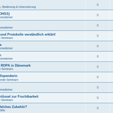
0
, Bedienung & Unterstützung
(OHSS)
0
omediziner
0
omediziner
und Protokolle verständlich erklärt!
0
e-Seminare
e
0
omediziner
h
0
omediziner
nd ROPA in Dänemark
0
e-Seminare
llspenderin
0
pende-Seminare
0
omediziner
lüssel zur Fruchtbarkeit
0
e-Seminare
Welches Zubehör?
0
KiWu