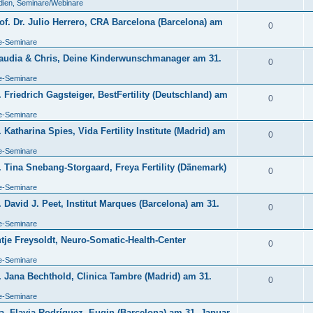
dien, Seminare/Webinare
f. Dr. Julio Herrero, CRA Barcelona (Barcelona) am
0
de-Seminare
laudia & Chris, Deine Kinderwunschmanager am 31.
0
de-Seminare
Friedrich Gagsteiger, BestFertility (Deutschland) am
0
de-Seminare
Katharina Spies, Vida Fertility Institute (Madrid) am
0
de-Seminare
 Tina Snebang-Storgaard, Freya Fertility (Dänemark)
0
de-Seminare
David J. Peet, Institut Marques (Barcelona) am 31.
0
de-Seminare
je Freysoldt, Neuro-Somatic-Health-Center
0
de-Seminare
 Jana Bechthold, Clinica Tambre (Madrid) am 31.
0
de-Seminare
. Flavia Rodríguez, Eugin (Barcelona) am 31. Januar