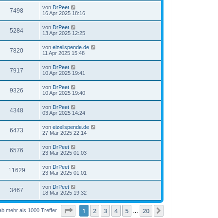
von
DrPeet
7498
16 Apr 2025 18:16
von
DrPeet
5284
13 Apr 2025 12:25
von
eizellspende.de
7820
11 Apr 2025 15:48
von
DrPeet
7917
10 Apr 2025 19:41
von
DrPeet
9326
10 Apr 2025 19:40
von
DrPeet
4348
03 Apr 2025 14:24
von
eizellspende.de
6473
27 Mär 2025 22:14
von
DrPeet
6576
23 Mär 2025 01:03
von
DrPeet
11629
23 Mär 2025 01:01
von
DrPeet
3467
18 Mär 2025 19:32
Seite
1
von
20
1
2
3
4
5
20
Nächste
ab mehr als 1000 Treffer
…