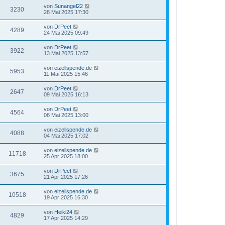
von
Sunangel22
3230
28 Mai 2025 17:30
von
DrPeet
4289
24 Mai 2025 09:49
von
DrPeet
3922
13 Mai 2025 13:57
von
eizellspende.de
5953
11 Mai 2025 15:46
von
DrPeet
2647
09 Mai 2025 16:13
von
DrPeet
4564
08 Mai 2025 13:00
von
eizellspende.de
4088
04 Mai 2025 17:02
von
eizellspende.de
11718
25 Apr 2025 18:00
von
DrPeet
3675
21 Apr 2025 17:26
von
eizellspende.de
10518
19 Apr 2025 16:30
von
Heiki24
4829
17 Apr 2025 14:29