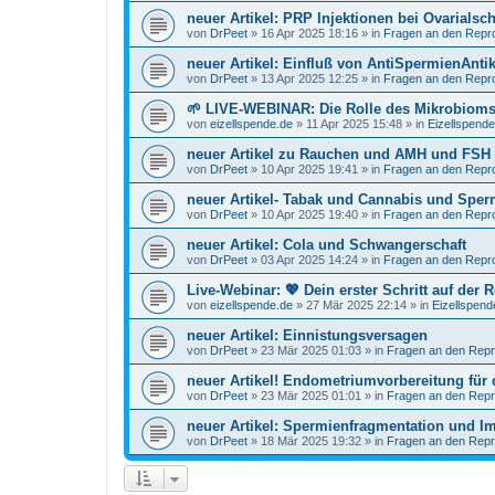
neuer Artikel: PRP Injektionen bei Ovarials
von
DrPeet
»
16 Apr 2025 18:16
» in
Fragen an den Repr
neuer Artikel: Einfluß von AntiSpermienAnti
von
DrPeet
»
13 Apr 2025 12:25
» in
Fragen an den Repr
🌱 LIVE-WEBINAR: Die Rolle des Mikrobiom
von
eizellspende.de
»
11 Apr 2025 15:48
» in
Eizellspend
neuer Artikel zu Rauchen und AMH und FSH
von
DrPeet
»
10 Apr 2025 19:41
» in
Fragen an den Repr
neuer Artikel- Tabak und Cannabis und Sper
von
DrPeet
»
10 Apr 2025 19:40
» in
Fragen an den Repr
neuer Artikel: Cola und Schwangerschaft
von
DrPeet
»
03 Apr 2025 14:24
» in
Fragen an den Repr
Live-Webinar: 💖 Dein erster Schritt auf der
von
eizellspende.de
»
27 Mär 2025 22:14
» in
Eizellspen
neuer Artikel: Einnistungsversagen
von
DrPeet
»
23 Mär 2025 01:03
» in
Fragen an den Repr
neuer Artikel! Endometriumvorbereitung für 
von
DrPeet
»
23 Mär 2025 01:01
» in
Fragen an den Repr
neuer Artikel: Spermienfragmentation und Im
von
DrPeet
»
18 Mär 2025 19:32
» in
Fragen an den Repr