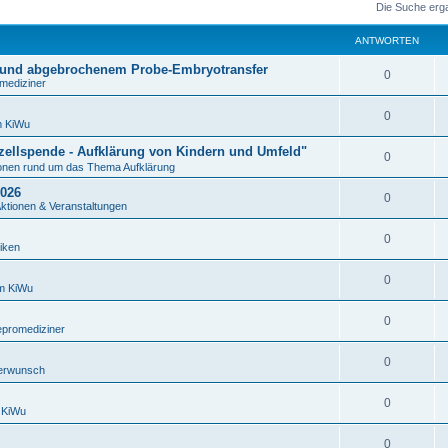
Die Suche erg
ANTWORTEN
 und abgebrochenem Probe-Embryotransfer
0
mediziner
0
m KiWu
izellspende - Aufklärung von Kindern und Umfeld"
0
ionen rund um das Thema Aufklärung
2026
0
Aktionen & Veranstaltungen
0
iken
0
m KiWu
0
epromediziner
0
erwunsch
0
 KiWu
0