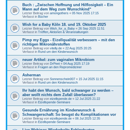
Buch : „Zwischen Hoffnung und Hilflosigkeit – Ein
Mann auf dem Weg zum Wunschkind“
Letzter Beitrag von
amongothers
«
05 Nov 2025 17:15
Verfasst in
Bücher
Wish for a Baby Köln 18. und 19. Oktober 2025
Letzter Beitrag von
Wish_for_a_Baby
«
26 Sep 2025 11:51
Verfasst in
Treffen, Aktionen & Veranstaltungen
Pimp my Eggs - Eizellqualität verbessern – mit den
richtigen Mikronährstoffen
Letzter Beitrag von
vitelly.de
«
22 Aug 2025 20:25
Verfasst in
Rund um den Kinderwunsch
neuer Artikel: zum vaginalen Mikrobiom
Letzter Beitrag von
DrPeet
«
04 Aug 2025 17:19
Verfasst in
Fragen an den Repromediziner
Asherman
Letzter Beitrag von
Sonnenschein007
«
15 Jul 2025 11:15
Verfasst in
Rund um den Kinderwunsch
Ihr habt den Wunsch, bald schwanger zu werden –
aber wollt nichts dem Zufall überlassen?
Letzter Beitrag von
eizellspende.de
«
12 Jul 2025 21:22
Verfasst in
Eizellspende-Seminare
Gesunde Ernährung im Kinderwunsch &
Schwangerschaft: So beugst du Komplikationen vor
Letzter Beitrag von
eizellspende.de
«
06 Jul 2025 12:35
Verfasst in
Eizellspende-Seminare
Live-Webinar: Wiederholte Fehlgeburten