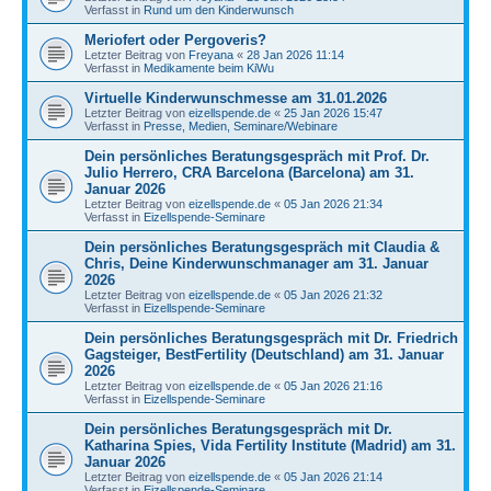
Verfasst in
Rund um den Kinderwunsch
Meriofert oder Pergoveris?
Letzter Beitrag von
Freyana
«
28 Jan 2026 11:14
Verfasst in
Medikamente beim KiWu
Virtuelle Kinderwunschmesse am 31.01.2026
Letzter Beitrag von
eizellspende.de
«
25 Jan 2026 15:47
Verfasst in
Presse, Medien, Seminare/Webinare
Dein persönliches Beratungsgespräch mit Prof. Dr.
Julio Herrero, CRA Barcelona (Barcelona) am 31.
Januar 2026
Letzter Beitrag von
eizellspende.de
«
05 Jan 2026 21:34
Verfasst in
Eizellspende-Seminare
Dein persönliches Beratungsgespräch mit Claudia &
Chris, Deine Kinderwunschmanager am 31. Januar
2026
Letzter Beitrag von
eizellspende.de
«
05 Jan 2026 21:32
Verfasst in
Eizellspende-Seminare
Dein persönliches Beratungsgespräch mit Dr. Friedrich
Gagsteiger, BestFertility (Deutschland) am 31. Januar
2026
Letzter Beitrag von
eizellspende.de
«
05 Jan 2026 21:16
Verfasst in
Eizellspende-Seminare
Dein persönliches Beratungsgespräch mit Dr.
Katharina Spies, Vida Fertility Institute (Madrid) am 31.
Januar 2026
Letzter Beitrag von
eizellspende.de
«
05 Jan 2026 21:14
Verfasst in
Eizellspende-Seminare