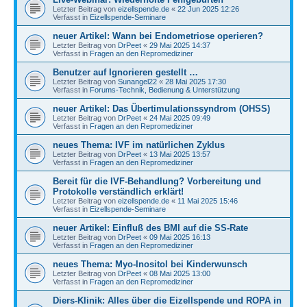
Letzter Beitrag von
eizellspende.de
«
22 Jun 2025 12:26
Verfasst in
Eizellspende-Seminare
neuer Artikel: Wann bei Endometriose operieren?
Letzter Beitrag von
DrPeet
«
29 Mai 2025 14:37
Verfasst in
Fragen an den Repromediziner
Benutzer auf Ignorieren gestellt …
Letzter Beitrag von
Sunangel22
«
28 Mai 2025 17:30
Verfasst in
Forums-Technik, Bedienung & Unterstützung
neuer Artikel: Das Übertimulationssyndrom (OHSS)
Letzter Beitrag von
DrPeet
«
24 Mai 2025 09:49
Verfasst in
Fragen an den Repromediziner
neues Thema: IVF im natürlichen Zyklus
Letzter Beitrag von
DrPeet
«
13 Mai 2025 13:57
Verfasst in
Fragen an den Repromediziner
Bereit für die IVF-Behandlung? Vorbereitung und
Protokolle verständlich erklärt!
Letzter Beitrag von
eizellspende.de
«
11 Mai 2025 15:46
Verfasst in
Eizellspende-Seminare
neuer Artikel: Einfluß des BMI auf die SS-Rate
Letzter Beitrag von
DrPeet
«
09 Mai 2025 16:13
Verfasst in
Fragen an den Repromediziner
neues Thema: Myo-Inositol bei Kinderwunsch
Letzter Beitrag von
DrPeet
«
08 Mai 2025 13:00
Verfasst in
Fragen an den Repromediziner
Diers-Klinik: Alles über die Eizellspende und ROPA in