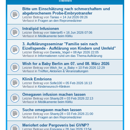
Themen
Bitte um Einschätzung nach schmerzhaftem und
abgebrochenem Probe-Embryotransfer
Letzter Beitrag von
Tanias
«
14 Jul 2026 09:26
Verfasst in
Fragen an den Repromediziner
Intralipid Infusionen
Letzter Beitrag von
Valeria45
«
16 Jun 2026 07:06
Verfasst in
Medikamente beim KiWu
3. Aufklärungsseminar "Familie sein nach
Eizellspende - Aufklärung von Kindern und Umfeld"
Letzter Beitrag von
Daniela_Vogel
«
08 Apr 2026 22:05
Verfasst in
Informationen rund um das Thema Aufklärung
Wish for a Baby Berlin am 07. und 08. März 2026
Letzter Beitrag von
Wish_for_a_Baby
«
10 Feb 2026 12:29
Verfasst in
Treffen, Aktionen & Veranstaltungen
Klinik Embrions
Letzter Beitrag von
Sofie100
«
05 Feb 2026 16:13
Verfasst in
Kinderwunsch-Kliniken
Omegaven infusion machen lassen
Letzter Beitrag von
Shanty28
«
03 Feb 2026 22:13
Verfasst in
Medikamente beim KiWu
Suche omegaven machen lassen
Letzter Beitrag von
Shanty28
«
03 Feb 2026 21:00
Verfasst in
Fragen an den Repromediziner
Meriofert oder Pergoveris bei GVNP?
Letzter Beitrag von
Freyana
«
28 Jan 2026 13:54