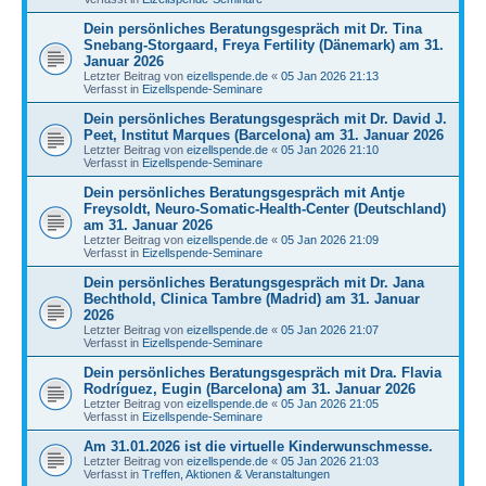
Dein persönliches Beratungsgespräch mit Dr. Tina
Snebang-Storgaard, Freya Fertility (Dänemark) am 31.
Januar 2026
Letzter Beitrag von
eizellspende.de
«
05 Jan 2026 21:13
Verfasst in
Eizellspende-Seminare
Dein persönliches Beratungsgespräch mit Dr. David J.
Peet, Institut Marques (Barcelona) am 31. Januar 2026
Letzter Beitrag von
eizellspende.de
«
05 Jan 2026 21:10
Verfasst in
Eizellspende-Seminare
Dein persönliches Beratungsgespräch mit Antje
Freysoldt, Neuro-Somatic-Health-Center (Deutschland)
am 31. Januar 2026
Letzter Beitrag von
eizellspende.de
«
05 Jan 2026 21:09
Verfasst in
Eizellspende-Seminare
Dein persönliches Beratungsgespräch mit Dr. Jana
Bechthold, Clinica Tambre (Madrid) am 31. Januar
2026
Letzter Beitrag von
eizellspende.de
«
05 Jan 2026 21:07
Verfasst in
Eizellspende-Seminare
Dein persönliches Beratungsgespräch mit Dra. Flavia
Rodríguez, Eugin (Barcelona) am 31. Januar 2026
Letzter Beitrag von
eizellspende.de
«
05 Jan 2026 21:05
Verfasst in
Eizellspende-Seminare
Am 31.01.2026 ist die virtuelle Kinderwunschmesse.
Letzter Beitrag von
eizellspende.de
«
05 Jan 2026 21:03
Verfasst in
Treffen, Aktionen & Veranstaltungen