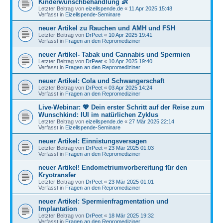
Kinderwunschbehandlung 👶
Letzter Beitrag von
eizellspende.de
«
11 Apr 2025 15:48
Verfasst in
Eizellspende-Seminare
neuer Artikel zu Rauchen und AMH und FSH
Letzter Beitrag von
DrPeet
«
10 Apr 2025 19:41
Verfasst in
Fragen an den Repromediziner
neuer Artikel- Tabak und Cannabis und Spermien
Letzter Beitrag von
DrPeet
«
10 Apr 2025 19:40
Verfasst in
Fragen an den Repromediziner
neuer Artikel: Cola und Schwangerschaft
Letzter Beitrag von
DrPeet
«
03 Apr 2025 14:24
Verfasst in
Fragen an den Repromediziner
Live-Webinar: 💖 Dein erster Schritt auf der Reise zum
Wunschkind: IUI im natürlichen Zyklus
Letzter Beitrag von
eizellspende.de
«
27 Mär 2025 22:14
Verfasst in
Eizellspende-Seminare
neuer Artikel: Einnistungsversagen
Letzter Beitrag von
DrPeet
«
23 Mär 2025 01:03
Verfasst in
Fragen an den Repromediziner
neuer Artikel! Endometriumvorbereitung für den
Kryotransfer
Letzter Beitrag von
DrPeet
«
23 Mär 2025 01:01
Verfasst in
Fragen an den Repromediziner
neuer Artikel: Spermienfragmentation und
Implantation
Letzter Beitrag von
DrPeet
«
18 Mär 2025 19:32
Verfasst in
Fragen an den Repromediziner