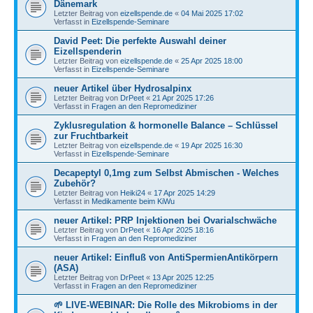
Dänemark
Letzter Beitrag von
eizellspende.de
«
04 Mai 2025 17:02
Verfasst in
Eizellspende-Seminare
David Peet: Die perfekte Auswahl deiner
Eizellspenderin
Letzter Beitrag von
eizellspende.de
«
25 Apr 2025 18:00
Verfasst in
Eizellspende-Seminare
neuer Artikel über Hydrosalpinx
Letzter Beitrag von
DrPeet
«
21 Apr 2025 17:26
Verfasst in
Fragen an den Repromediziner
Zyklusregulation & hormonelle Balance – Schlüssel
zur Fruchtbarkeit
Letzter Beitrag von
eizellspende.de
«
19 Apr 2025 16:30
Verfasst in
Eizellspende-Seminare
Decapeptyl 0,1mg zum Selbst Abmischen - Welches
Zubehör?
Letzter Beitrag von
Heiki24
«
17 Apr 2025 14:29
Verfasst in
Medikamente beim KiWu
neuer Artikel: PRP Injektionen bei Ovarialschwäche
Letzter Beitrag von
DrPeet
«
16 Apr 2025 18:16
Verfasst in
Fragen an den Repromediziner
neuer Artikel: Einfluß von AntiSpermienAntikörpern
(ASA)
Letzter Beitrag von
DrPeet
«
13 Apr 2025 12:25
Verfasst in
Fragen an den Repromediziner
🌱 LIVE-WEBINAR: Die Rolle des Mikrobioms in der