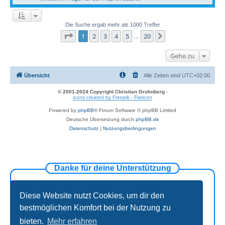
Die Suche ergab mehr als 1000 Treffer
Seite
1
von
20
1
2
3
4
5
20
Nächste
…
Gehe zu
Übersicht
Alle Zeiten sind
UTC+02:00
© 2001-2024 Copyright Christian Grohnberg
-
icons created by Freepik - Flaticon
Powered by
phpBB
® Forum Software © phpBB Limited
Deutsche Übersetzung durch
phpBB.de
Datenschutz
|
Nutzungsbedingungen
Danke für deine Unterstützung
Diese Website nutzt Cookies, um dir den
bestmöglichen Komfort bei der Nutzung zu
bieten.
Mehr erfahren