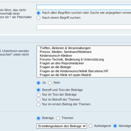
ein Wort, das nicht
Nach allen Begriffen suchen oder Suche wie angegeben verw
nnerhalb einer
 ein * als Platzhalter
Nach einem Begriff suchen
l. Unterforen werden
hsuchen“ unten nicht
Ja
Nein
Betreff und Text der Beiträge
Nur im Text der Beiträge
Nur im Betreff der Themen
Nur im ersten Beitrag der Themen
Beiträge
Themen
Aufsteigend
Absteig