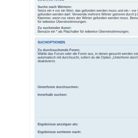
Suche nach Wörtern:
Setze ein
+
vor ein Wort, das gefunden werden muss und ein
-
vor 
gefunden werden darf. Verwende mehrere Wörter getrennt durch
|
i
Klammer, wenn nur eines der Wörter gefunden werden muss. Benutze
für teilweise Übereinstimmungen.
Zu suchender Autor:
Benutze ein * als Platzhalter für teilweise Übereinstimmungen.
SUCHOPTIONEN
Zu durchsuchende Foren:
Wähle das Forum oder die Foren aus, in denen gesucht werden sol
automatisch mit durchsucht, sofern du die Option „Unterforen durc
deaktivierst.
Unterforen durchsuchen:
Innerhalb suchen:
Ergebnisse anzeigen als:
Ergebnisse sortieren nach: