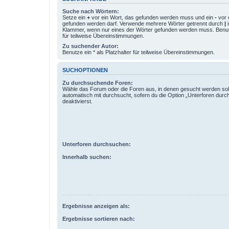
Suche nach Wörtern:
Setze ein
+
vor ein Wort, das gefunden werden muss und ein
-
vor 
gefunden werden darf. Verwende mehrere Wörter getrennt durch
|
i
Klammer, wenn nur eines der Wörter gefunden werden muss. Benutze
für teilweise Übereinstimmungen.
Zu suchender Autor:
Benutze ein * als Platzhalter für teilweise Übereinstimmungen.
SUCHOPTIONEN
Zu durchsuchende Foren:
Wähle das Forum oder die Foren aus, in denen gesucht werden sol
automatisch mit durchsucht, sofern du die Option „Unterforen durc
deaktivierst.
Unterforen durchsuchen:
Innerhalb suchen:
Ergebnisse anzeigen als:
Ergebnisse sortieren nach: