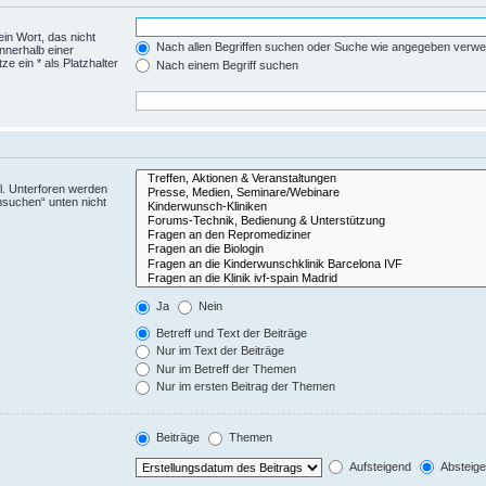
ein Wort, das nicht
Nach allen Begriffen suchen oder Suche wie angegeben verw
nnerhalb einer
 ein * als Platzhalter
Nach einem Begriff suchen
l. Unterforen werden
hsuchen“ unten nicht
Ja
Nein
Betreff und Text der Beiträge
Nur im Text der Beiträge
Nur im Betreff der Themen
Nur im ersten Beitrag der Themen
Beiträge
Themen
Aufsteigend
Absteig