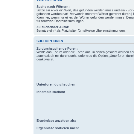
Suche nach Wörtern:
Setze ein
+
vor ein Wort, das gefunden werden muss und ein
-
vor 
gefunden werden darf. Verwende mehrere Wörter getrennt durch
|
i
Klammer, wenn nur eines der Wörter gefunden werden muss. Benutze
für teilweise Übereinstimmungen.
Zu suchender Autor:
Benutze ein * als Platzhalter für teilweise Übereinstimmungen.
SUCHOPTIONEN
Zu durchsuchende Foren:
Wähle das Forum oder die Foren aus, in denen gesucht werden sol
automatisch mit durchsucht, sofern du die Option „Unterforen durc
deaktivierst.
Unterforen durchsuchen:
Innerhalb suchen:
Ergebnisse anzeigen als:
Ergebnisse sortieren nach: