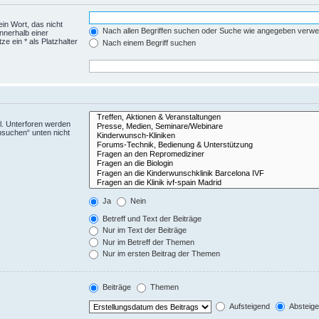
ein Wort, das nicht
Nach allen Begriffen suchen oder Suche wie angegeben verw
nnerhalb einer
 ein * als Platzhalter
Nach einem Begriff suchen
l. Unterforen werden
hsuchen“ unten nicht
Ja
Nein
Betreff und Text der Beiträge
Nur im Text der Beiträge
Nur im Betreff der Themen
Nur im ersten Beitrag der Themen
Beiträge
Themen
Aufsteigend
Absteig