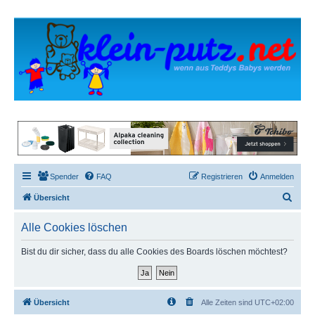
Spender
FAQ
Registrieren
Anmelden
S
Übersicht
u
Alle Cookies löschen
c
h
Bist du dir sicher, dass du alle Cookies des Boards löschen möchtest?
e
Übersicht
Alle Zeiten sind
UTC+02:00