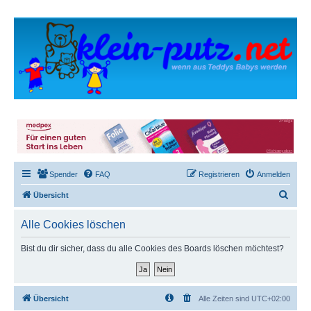
Spender
FAQ
Registrieren
Anmelden
S
Übersicht
u
Alle Cookies löschen
c
h
Bist du dir sicher, dass du alle Cookies des Boards löschen möchtest?
e
Übersicht
Alle Zeiten sind
UTC+02:00