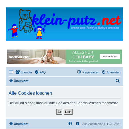
Spender
FAQ
Registrieren
Anmelden
S
Übersicht
u
Alle Cookies löschen
c
h
Bist du dir sicher, dass du alle Cookies des Boards löschen möchtest?
e
Übersicht
Alle Zeiten sind
UTC+02:00