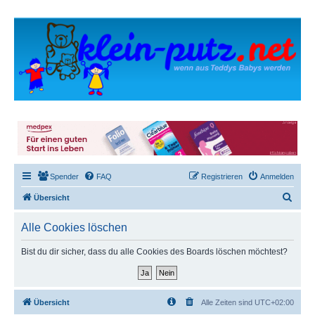
Spender
FAQ
Registrieren
Anmelden
S
Übersicht
u
Alle Cookies löschen
c
h
Bist du dir sicher, dass du alle Cookies des Boards löschen möchtest?
e
Übersicht
Alle Zeiten sind
UTC+02:00