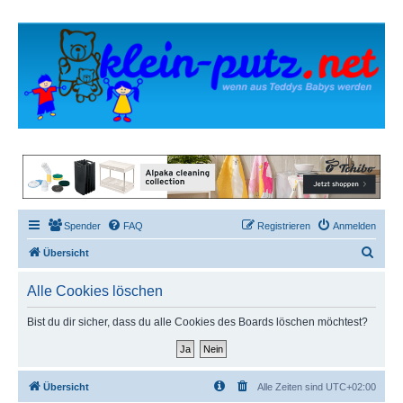
Spender
FAQ
Registrieren
Anmelden
S
Übersicht
u
Alle Cookies löschen
c
h
Bist du dir sicher, dass du alle Cookies des Boards löschen möchtest?
e
Übersicht
Alle Zeiten sind
UTC+02:00