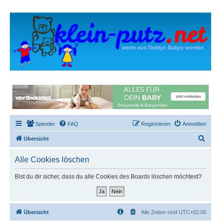
Spender
FAQ
Registrieren
Anmelden
S
Übersicht
u
Alle Cookies löschen
c
h
Bist du dir sicher, dass du alle Cookies des Boards löschen möchtest?
e
Übersicht
Alle Zeiten sind
UTC+02:00