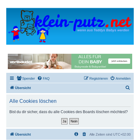
Spender
FAQ
Registrieren
Anmelden
S
Übersicht
u
Alle Cookies löschen
c
h
Bist du dir sicher, dass du alle Cookies des Boards löschen möchtest?
e
Übersicht
Alle Zeiten sind
UTC+02:00