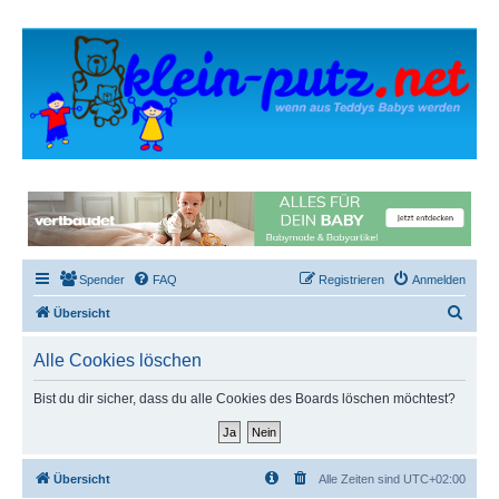
Spender
FAQ
Registrieren
Anmelden
S
Übersicht
u
Alle Cookies löschen
c
h
Bist du dir sicher, dass du alle Cookies des Boards löschen möchtest?
e
Übersicht
Alle Zeiten sind
UTC+02:00