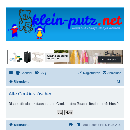
Spender
FAQ
Registrieren
Anmelden
S
Übersicht
u
Alle Cookies löschen
c
h
Bist du dir sicher, dass du alle Cookies des Boards löschen möchtest?
e
Übersicht
Alle Zeiten sind
UTC+02:00