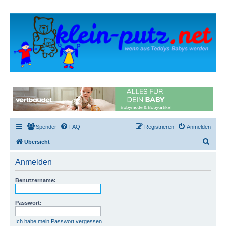
Spender
FAQ
Registrieren
Anmelden
S
Übersicht
u
Anmelden
c
h
Benutzername:
e
Passwort:
Ich habe mein Passwort vergessen