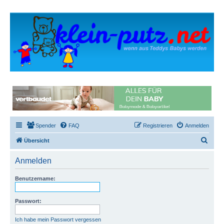
Spender
FAQ
Registrieren
Anmelden
S
Übersicht
u
Anmelden
c
h
Benutzername:
e
Passwort:
Ich habe mein Passwort vergessen