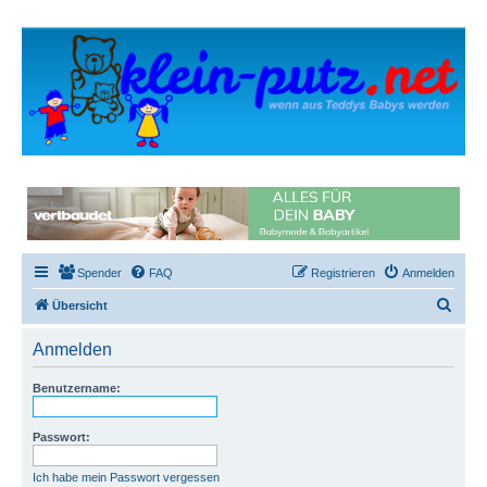
Spender
FAQ
Registrieren
Anmelden
S
Übersicht
u
Anmelden
c
h
Benutzername:
e
Passwort:
Ich habe mein Passwort vergessen