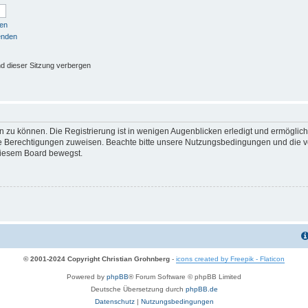
sen
enden
d dieser Sitzung verbergen
 zu können. Die Registrierung ist in wenigen Augenblicken erledigt und ermöglicht
he Berechtigungen zuweisen. Beachte bitte unsere Nutzungsbedingungen und die ve
diesem Board bewegst.
© 2001-2024 Copyright Christian Grohnberg
-
icons created by Freepik - Flaticon
Powered by
phpBB
® Forum Software © phpBB Limited
Deutsche Übersetzung durch
phpBB.de
Datenschutz
|
Nutzungsbedingungen